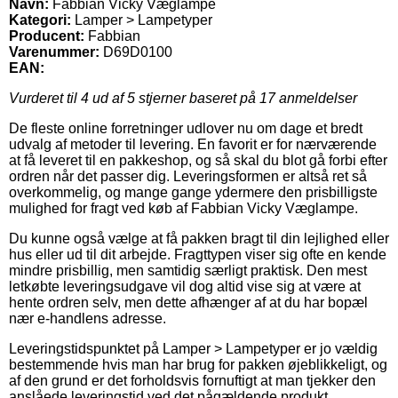
Navn:
Fabbian Vicky Væglampe
Kategori:
Lamper > Lampetyper
Producent:
Fabbian
Varenummer:
D69D0100
EAN:
Vurderet til
4
ud af 5 stjerner baseret på
17
anmeldelser
De fleste online forretninger udlover nu om dage et bredt
udvalg af metoder til levering. En favorit er for nærværende
at få leveret til en pakkeshop, og så skal du blot gå forbi efter
ordren når det passer dig. Leveringsformen er altså ret så
overkommelig, og mange gange ydermere den prisbilligste
mulighed for fragt ved køb af Fabbian Vicky Væglampe.
Du kunne også vælge at få pakken bragt til din lejlighed eller
hus eller ud til dit arbejde. Fragttypen viser sig ofte en kende
mindre prisbillig, men samtidig særligt praktisk. Den mest
letkøbte leveringsudgave vil dog altid vise sig at være at
hente ordren selv, men dette afhænger af at du har bopæl
nær e-handlens adresse.
Leveringstidspunktet på Lamper > Lampetyper er jo vældig
bestemmende hvis man har brug for pakken øjeblikkeligt, og
af den grund er det forholdsvis fornuftigt at man tjekker den
anslåede leveringstid ved det pågældende produkt.