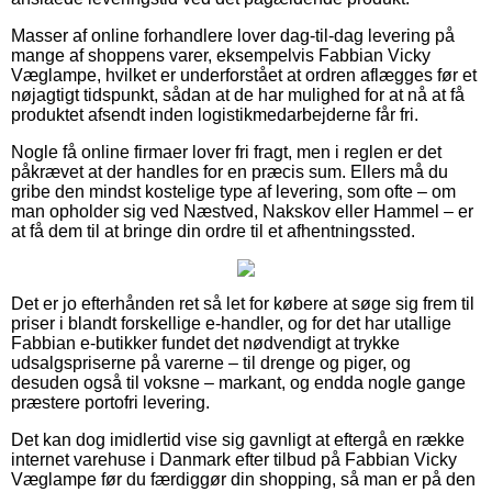
Masser af online forhandlere lover dag-til-dag levering på
mange af shoppens varer, eksempelvis Fabbian Vicky
Væglampe, hvilket er underforstået at ordren aflægges før et
nøjagtigt tidspunkt, sådan at de har mulighed for at nå at få
produktet afsendt inden logistikmedarbejderne får fri.
Nogle få online firmaer lover fri fragt, men i reglen er det
påkrævet at der handles for en præcis sum. Ellers må du
gribe den mindst kostelige type af levering, som ofte – om
man opholder sig ved Næstved, Nakskov eller Hammel – er
at få dem til at bringe din ordre til et afhentningssted.
Det er jo efterhånden ret så let for købere at søge sig frem til
priser i blandt forskellige e-handler, og for det har utallige
Fabbian e-butikker fundet det nødvendigt at trykke
udsalgspriserne på varerne – til drenge og piger, og
desuden også til voksne – markant, og endda nogle gange
præstere portofri levering.
Det kan dog imidlertid vise sig gavnligt at eftergå en række
internet varehuse i Danmark efter tilbud på Fabbian Vicky
Væglampe før du færdiggør din shopping, så man er på den