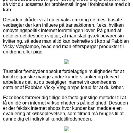
så vidt du udsættes for problemstillinger i forbindelse med dit
køb.
Desuden tilråder vi at du er vaks omkring de mest basale
vedtægter der kan influere på transaktionen, f.eks. hvilken
ombytningspolitik internet forretningen lover. På grund af
dette er det desuden vigtigt, at man stadigvæk bevarer sin
kvittering, således man altid kan bekræfte sit køb af Fabbian
Vicky Væglampe, hvad end man efterspørger produkter til
en dreng eller pige.
Trustpilot frembyder absolut fordelagtige muligheder for at
fortolke ganske mange andre kunders tanker og derved
anbefales det, at du besigtiger internet virksomhedens
omtaler af Fabbian Vicky Væglampe forud for at du køber.
Facebook forærer dig tillige de facto gunstige metoder til at
få en idé om internet virksomhedens pålidelighed. Desuden
er der faktisk internet shops hvor kunder kan meddele en
evaluering af købsoplevelsen, som tilmed må bruges til at
danne dig et indtryk af kundetilfredsheden.