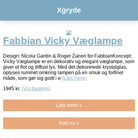
Xgryde
Fabbian Vicky Væglampe
Design: Nicola Gardin & Roger Zanon for FabbianKoncept:
Vicky Væglampe er en dekorativ og elegant væglampe, som
giver et flot og diffust lys. Med det dekorerede krystalglas,
oplyses rummet omkring lampen på en smuk og forfinet
måde, som gør sig godt i e
(Læs mere)
1945
kr.
(Vis fragtpris)
Læs mere »
Køb nu »