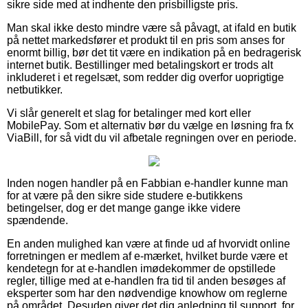
sikre side med at indhente den prisbilligste pris.
Man skal ikke desto mindre være så påvagt, at ifald en butik
på nettet markedsfører et produkt til en pris som anses for
enormt billig, bør det tit være en indikation på en bedragerisk
internet butik. Bestillinger med betalingskort er trods alt
inkluderet i et regelsæt, som redder dig overfor uoprigtige
netbutikker.
Vi slår generelt et slag for betalinger med kort eller
MobilePay. Som et alternativ bør du vælge en løsning fra fx
ViaBill, for så vidt du vil afbetale regningen over en periode.
Inden nogen handler på en Fabbian e-handler kunne man
for at være på den sikre side studere e-butikkens
betingelser, dog er det mange gange ikke videre
spændende.
En anden mulighed kan være at finde ud af hvorvidt online
forretningen er medlem af e-mærket, hvilket burde være et
kendetegn for at e-handlen imødekommer de opstillede
regler, tillige med at e-handlen fra tid til anden besøges af
eksperter som har den nødvendige knowhow om reglerne
på området. Desuden giver det dig anledning til support, for