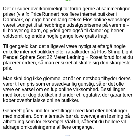
Det er super overkommeligt for forbrugerne at sammenligne
priser (via fx PriceRunner) hos flere internet butikker i
Danmark, og ergo har en lang række Flos online webshops
været tvunget til at nedbringe udsalgspriserne på varerne –
til babyer og børn, og yderligere også til damer og herrer –
voldsomt, og endda nogle gange love gratis fragt.
Til gengæld kan det alligevel være nyttigt at eftergå nogle
enkelte internet butikker efter rabatkoder på Flos String Light
Pendel Sphere Sort 22 Meter Ledning + Roset forud for at du
placerer ordren, så man er sikret at skaffe sig den skarpeste
pris.
Man skal dog ikke glemme, at når en netshop tilbyder deres
varer til en pris som er usædvanlig gunstig, så er det ofte
være en varsel om en fup online virksomhed. Bestillinger
med kort er dog dækket ind under et regulativ, der garanterer
køber overfor falske online butikker.
Generelt går vi ind for bestillinger med kort eller betalinger
med mobilen. Som alternativ bør du overveje en løsning på
afbetaling som for eksempel ViaBill, såfremt du hellere vil
afdrage omkostningerne af flere omgange.