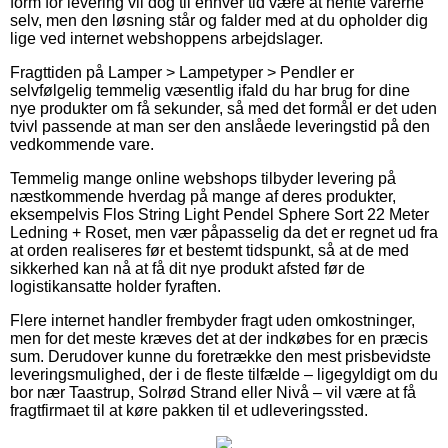
form for levering vil dog til enhver tid være at hente varerne
selv, men den løsning står og falder med at du opholder dig
lige ved internet webshoppens arbejdslager.
Fragttiden på Lamper > Lampetyper > Pendler er
selvfølgelig temmelig væsentlig ifald du har brug for dine
nye produkter om få sekunder, så med det formål er det uden
tvivl passende at man ser den anslåede leveringstid på den
vedkommende vare.
Temmelig mange online webshops tilbyder levering på
næstkommende hverdag på mange af deres produkter,
eksempelvis Flos String Light Pendel Sphere Sort 22 Meter
Ledning + Roset, men vær påpasselig da det er regnet ud fra
at orden realiseres før et bestemt tidspunkt, så at de med
sikkerhed kan nå at få dit nye produkt afsted før de
logistikansatte holder fyraften.
Flere internet handler frembyder fragt uden omkostninger,
men for det meste kræves det at der indkøbes for en præcis
sum. Derudover kunne du foretrække den mest prisbevidste
leveringsmulighed, der i de fleste tilfælde – ligegyldigt om du
bor nær Taastrup, Solrød Strand eller Nivå – vil være at få
fragtfirmaet til at køre pakken til et udleveringssted.