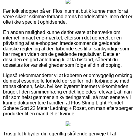
Før folk shopper på en Flos internet butik kunne man for at
være sikker skimme forhandlerens handelsaftale, men det er
ofte ikke specielt ophidsende.
En anden mulighed kunne derfor være at bemærke om
internet firmaet er e-mærket, eftersom det generelt er en
påvisning af at e-shoppen imødekommer de gældende
danske regler, og at den løbende ses til af sagkyndige som
har megen viden om de gældende regulativer. Dette er
desuden en god anledning til at få bistand, såfremt du
udsættes for vanskeligheder som følge af din shopping.
Ligeså rekommanderer vi at køberen er omhyggelig omkring
de mest essentielle forhold der spiller ind i forbindelse med
transaktionen, f.eks. hvilken bytteret internet virksomheden
bruger. I den sammenhæng er det ligeledes relevant, at man
når som helst gemmer sin kvitteringsmail, så man senere vil
kunne dokumentere handlen af Flos String Light Pendel
Sphere Sort 22 Meter Ledning + Roset, om man efterspørger
produkter til en mand eller kvinde.
Trustpilot tilbyder dig egentlig strålende genveje til at