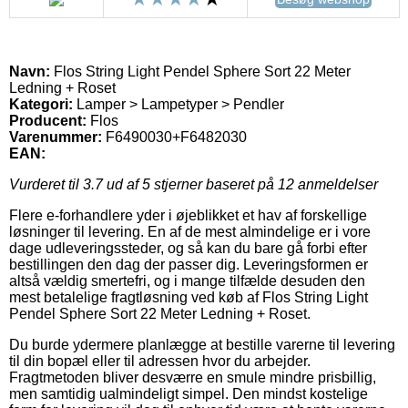
Navn:
Flos String Light Pendel Sphere Sort 22 Meter
Ledning + Roset
Kategori:
Lamper > Lampetyper > Pendler
Producent:
Flos
Varenummer:
F6490030+F6482030
EAN:
Vurderet til
3.7
ud af 5 stjerner baseret på
12
anmeldelser
Flere e-forhandlere yder i øjeblikket et hav af forskellige
løsninger til levering. En af de mest almindelige er i vore
dage udleveringssteder, og så kan du bare gå forbi efter
bestillingen den dag der passer dig. Leveringsformen er
altså vældig smertefri, og i mange tilfælde desuden den
mest betalelige fragtløsning ved køb af Flos String Light
Pendel Sphere Sort 22 Meter Ledning + Roset.
Du burde ydermere planlægge at bestille varerne til levering
til din bopæl eller til adressen hvor du arbejder.
Fragtmetoden bliver desværre en smule mindre prisbillig,
men samtidig ualmindeligt simpel. Den mindst kostelige