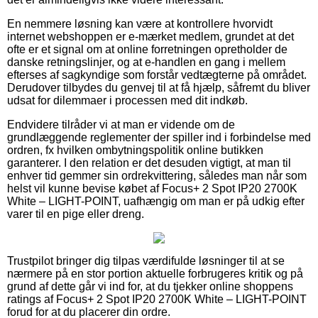
En nemmere løsning kan være at kontrollere hvorvidt
internet webshoppen er e-mærket medlem, grundet at det
ofte er et signal om at online forretningen opretholder de
danske retningslinjer, og at e-handlen en gang i mellem
efterses af sagkyndige som forstår vedtægterne på området.
Derudover tilbydes du genvej til at få hjælp, såfremt du bliver
udsat for dilemmaer i processen med dit indkøb.
Endvidere tilråder vi at man er vidende om de
grundlæggende reglementer der spiller ind i forbindelse med
ordren, fx hvilken ombytningspolitik online butikken
garanterer. I den relation er det desuden vigtigt, at man til
enhver tid gemmer sin ordrekvittering, således man når som
helst vil kunne bevise købet af Focus+ 2 Spot IP20 2700K
White – LIGHT-POINT, uafhængig om man er på udkig efter
varer til en pige eller dreng.
Trustpilot bringer dig tilpas værdifulde løsninger til at se
nærmere på en stor portion aktuelle forbrugeres kritik og på
grund af dette går vi ind for, at du tjekker online shoppens
ratings af Focus+ 2 Spot IP20 2700K White – LIGHT-POINT
forud for at du placerer din ordre.