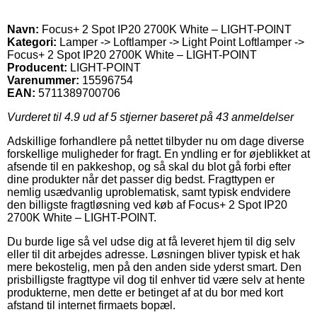
Navn:
Focus+ 2 Spot IP20 2700K White – LIGHT-POINT
Kategori:
Lamper -> Loftlamper -> Light Point Loftlamper ->
Focus+ 2 Spot IP20 2700K White – LIGHT-POINT
Producent:
LIGHT-POINT
Varenummer:
15596754
EAN:
5711389700706
Vurderet til
4.9
ud af 5 stjerner baseret på
43
anmeldelser
Adskillige forhandlere på nettet tilbyder nu om dage diverse
forskellige muligheder for fragt. En yndling er for øjeblikket at
afsende til en pakkeshop, og så skal du blot gå forbi efter
dine produkter når det passer dig bedst. Fragttypen er
nemlig usædvanlig uproblematisk, samt typisk endvidere
den billigste fragtløsning ved køb af Focus+ 2 Spot IP20
2700K White – LIGHT-POINT.
Du burde lige så vel udse dig at få leveret hjem til dig selv
eller til dit arbejdes adresse. Løsningen bliver typisk et hak
mere bekostelig, men på den anden side yderst smart. Den
prisbilligste fragttype vil dog til enhver tid være selv at hente
produkterne, men dette er betinget af at du bor med kort
afstand til internet firmaets bopæl.