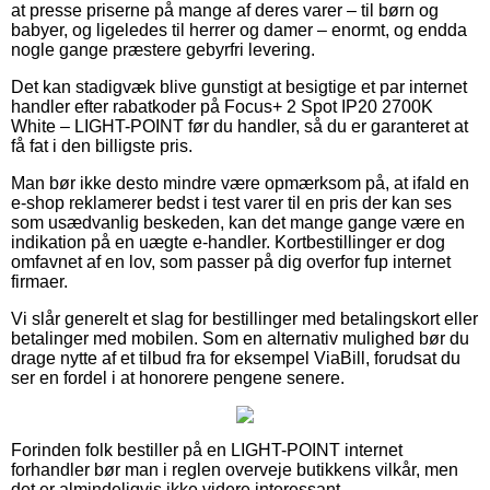
at presse priserne på mange af deres varer – til børn og
babyer, og ligeledes til herrer og damer – enormt, og endda
nogle gange præstere gebyrfri levering.
Det kan stadigvæk blive gunstigt at besigtige et par internet
handler efter rabatkoder på Focus+ 2 Spot IP20 2700K
White – LIGHT-POINT før du handler, så du er garanteret at
få fat i den billigste pris.
Man bør ikke desto mindre være opmærksom på, at ifald en
e-shop reklamerer bedst i test varer til en pris der kan ses
som usædvanlig beskeden, kan det mange gange være en
indikation på en uægte e-handler. Kortbestillinger er dog
omfavnet af en lov, som passer på dig overfor fup internet
firmaer.
Vi slår generelt et slag for bestillinger med betalingskort eller
betalinger med mobilen. Som en alternativ mulighed bør du
drage nytte af et tilbud fra for eksempel ViaBill, forudsat du
ser en fordel i at honorere pengene senere.
Forinden folk bestiller på en LIGHT-POINT internet
forhandler bør man i reglen overveje butikkens vilkår, men
det er almindeligvis ikke videre interessant.