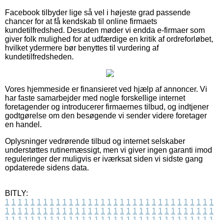
Facebook tilbyder lige så vel i højeste grad passende
chancer for at få kendskab til online firmaets
kundetilfredshed. Desuden møder vi endda e-firmaer som
giver folk mulighed for at udfærdige en kritik af ordreforløbet,
hvilket ydermere bør benyttes til vurdering af
kundetilfredsheden.
Vores hjemmeside er finansieret ved hjælp af annoncer. Vi
har faste samarbejder med nogle forskellige internet
foretagender og introducerer firmaernes tilbud, og indtjener
godtgørelse om den besøgende vi sender videre foretager
en handel.
Oplysninger vedrørende tilbud og internet selskaber
understøttes rutinemæssigt, men vi giver ingen garanti imod
reguleringer der muligvis er iværksat siden vi sidste gang
opdaterede sidens data.
BITLY:
1
1
1
1
1
1
1
1
1
1
1
1
1
1
1
1
1
1
1
1
1
1
1
1
1
1
1
1
1
1
1
1
1
1
1
1
1
1
1
1
1
1
1
1
1
1
1
1
1
1
1
1
1
1
1
1
1
1
1
1
1
1
1
1
1
1
1
1
1
1
1
1
1
1
1
1
1
1
1
1
1
1
1
1
1
1
1
1
1
1
1
1
1
1
1
1
1
1
1