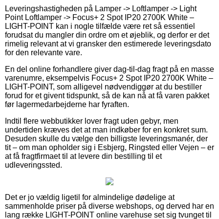
Leveringshastigheden på Lamper -> Loftlamper -> Light
Point Loftlamper -> Focus+ 2 Spot IP20 2700K White –
LIGHT-POINT kan i nogle tilfælde være ret så essentiel
forudsat du mangler din ordre om et øjeblik, og derfor er det
rimelig relevant at vi gransker den estimerede leveringsdato
for den relevante vare.
En del online forhandlere giver dag-til-dag fragt på en masse
varenumre, eksempelvis Focus+ 2 Spot IP20 2700K White –
LIGHT-POINT, som alligevel nødvendiggør at du bestiller
forud for et givent tidspunkt, så de kan nå at få varen pakket
før lagermedarbejderne har fyraften.
Indtil flere webbutikker lover fragt uden gebyr, men
undertiden kræves det at man indkøber for en konkret sum.
Desuden skulle du vælge den billigste leveringsmanér, der
tit – om man opholder sig i Esbjerg, Ringsted eller Vejen – er
at få fragtfirmaet til at levere din bestilling til et
udleveringssted.
Det er jo vældig ligetil for almindelige dødelige at
sammenholde priser på diverse webshops, og derved har en
lang række LIGHT-POINT online varehuse set sig tvunget til