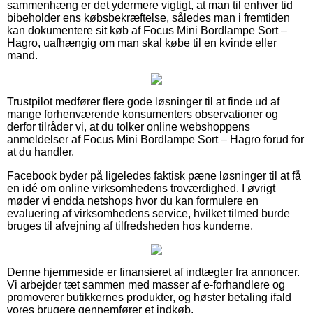
sammenhæng er det ydermere vigtigt, at man til enhver tid
bibeholder ens købsbekræftelse, således man i fremtiden
kan dokumentere sit køb af Focus Mini Bordlampe Sort –
Hagro, uafhængig om man skal købe til en kvinde eller
mand.
Trustpilot medfører flere gode løsninger til at finde ud af
mange forhenværende konsumenters observationer og
derfor tilråder vi, at du tolker online webshoppens
anmeldelser af Focus Mini Bordlampe Sort – Hagro forud for
at du handler.
Facebook byder på ligeledes faktisk pæne løsninger til at få
en idé om online virksomhedens troværdighed. I øvrigt
møder vi endda netshops hvor du kan formulere en
evaluering af virksomhedens service, hvilket tilmed burde
bruges til afvejning af tilfredsheden hos kunderne.
Denne hjemmeside er finansieret af indtægter fra annoncer.
Vi arbejder tæt sammen med masser af e-forhandlere og
promoverer butikkernes produkter, og høster betaling ifald
vores brugere gennemfører et indkøb.