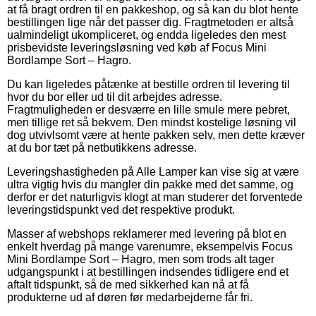
at få bragt ordren til en pakkeshop, og så kan du blot hente
bestillingen lige når det passer dig. Fragtmetoden er altså
ualmindeligt ukompliceret, og endda ligeledes den mest
prisbevidste leveringsløsning ved køb af Focus Mini
Bordlampe Sort – Hagro.
Du kan ligeledes påtænke at bestille ordren til levering til
hvor du bor eller ud til dit arbejdes adresse.
Fragtmuligheden er desværre en lille smule mere pebret,
men tillige ret så bekvem. Den mindst kostelige løsning vil
dog utvivlsomt være at hente pakken selv, men dette kræver
at du bor tæt på netbutikkens adresse.
Leveringshastigheden på Alle Lamper kan vise sig at være
ultra vigtig hvis du mangler din pakke med det samme, og
derfor er det naturligvis klogt at man studerer det forventede
leveringstidspunkt ved det respektive produkt.
Masser af webshops reklamerer med levering på blot en
enkelt hverdag på mange varenumre, eksempelvis Focus
Mini Bordlampe Sort – Hagro, men som trods alt tager
udgangspunkt i at bestillingen indsendes tidligere end et
aftalt tidspunkt, så de med sikkerhed kan nå at få
produkterne ud af døren før medarbejderne får fri.