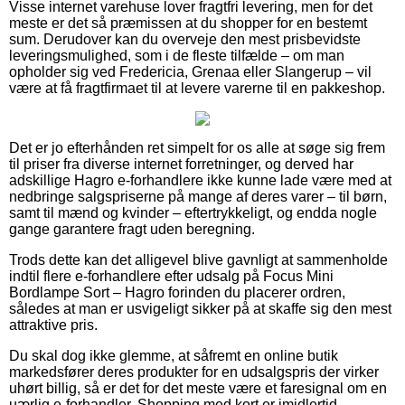
Visse internet varehuse lover fragtfri levering, men for det
meste er det så præmissen at du shopper for en bestemt
sum. Derudover kan du overveje den mest prisbevidste
leveringsmulighed, som i de fleste tilfælde – om man
opholder sig ved Fredericia, Grenaa eller Slangerup – vil
være at få fragtfirmaet til at levere varerne til en pakkeshop.
Det er jo efterhånden ret simpelt for os alle at søge sig frem
til priser fra diverse internet forretninger, og derved har
adskillige Hagro e-forhandlere ikke kunne lade være med at
nedbringe salgspriserne på mange af deres varer – til børn,
samt til mænd og kvinder – eftertrykkeligt, og endda nogle
gange garantere fragt uden beregning.
Trods dette kan det alligevel blive gavnligt at sammenholde
indtil flere e-forhandlere efter udsalg på Focus Mini
Bordlampe Sort – Hagro forinden du placerer ordren,
således at man er usvigeligt sikker på at skaffe sig den mest
attraktive pris.
Du skal dog ikke glemme, at såfremt en online butik
markedsfører deres produkter for en udsalgspris der virker
uhørt billig, så er det for det meste være et faresignal om en
uærlig e-forhandler. Shopping med kort er imidlertid