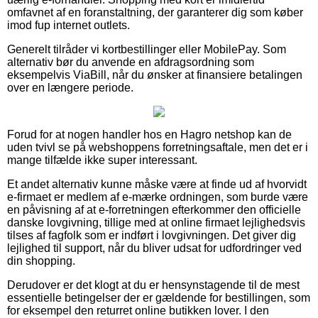
omfavnet af en foranstaltning, der garanterer dig som køber
imod fup internet outlets.
Generelt tilråder vi kortbestillinger eller MobilePay. Som
alternativ bør du anvende en afdragsordning som
eksempelvis ViaBill, når du ønsker at finansiere betalingen
over en længere periode.
Forud for at nogen handler hos en Hagro netshop kan de
uden tvivl se på webshoppens forretningsaftale, men det er i
mange tilfælde ikke super interessant.
Et andet alternativ kunne måske være at finde ud af hvorvidt
e-firmaet er medlem af e-mærke ordningen, som burde være
en påvisning af at e-forretningen efterkommer den officielle
danske lovgivning, tillige med at online firmaet lejlighedsvis
tilses af fagfolk som er indført i lovgivningen. Det giver dig
lejlighed til support, når du bliver udsat for udfordringer ved
din shopping.
Derudover er det klogt at du er hensynstagende til de mest
essentielle betingelser der er gældende for bestillingen, som
for eksempel den returret online butikken lover. I den