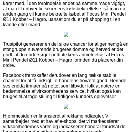
kører med. I den forbindelse er det på samme måde vigtigt,
at man til enhver tid sikrer ens købsbekræftelse, så man en
anden gang vil kunne bekræfte købet af Focus Mini Pendel
Ø11 Kobber – Hagro, uanset om du er på shopping til en
kvinde eller mand.
Trustpilot genererer en del sikre chancer for at gennemgå en
stor gruppe nuværende brugeres domme og herved er det
godt, at du undersøger netbutikkens anmeldelser af Focus
Mini Pendel Ø11 Kobber – Hagro forinden du placerer din
ordre.
Facebook fremskaffer derudover en lang række stabile
chancer for at få indsigt i e-handlens troværdighed. Herinde
ses endda firmaer på nettet som tilbyder folk at notere en
bedømmelse af virksomhedens service, hvilket også kan
bruges til at tage stilling til tidligere kunders oplevelser.
Hjemmesiden er finansieret af reklameindtægter. Vi
samarbejder med et hav af e-shops idet vi markedsfører
virksomhedernes varer, og indkasserer honorar forudsat de
brugere vi sender videre gennemfører en handel.