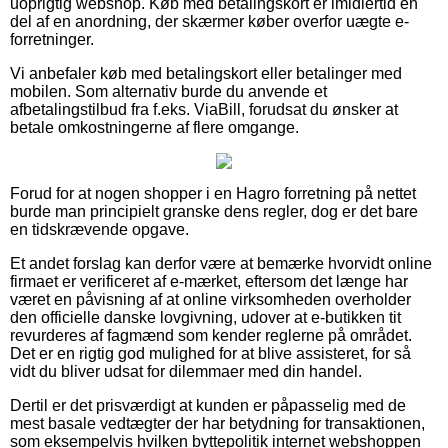
uoprigtig webshop. Køb med betalingskort er imidlertid en
del af en anordning, der skærmer køber overfor uægte e-
forretninger.
Vi anbefaler køb med betalingskort eller betalinger med
mobilen. Som alternativ burde du anvende et
afbetalingstilbud fra f.eks. ViaBill, forudsat du ønsker at
betale omkostningerne af flere omgange.
Forud for at nogen shopper i en Hagro forretning på nettet
burde man principielt granske dens regler, dog er det bare
en tidskrævende opgave.
Et andet forslag kan derfor være at bemærke hvorvidt online
firmaet er verificeret af e-mærket, eftersom det længe har
været en påvisning af at online virksomheden overholder
den officielle danske lovgivning, udover at e-butikken tit
revurderes af fagmænd som kender reglerne på området.
Det er en rigtig god mulighed for at blive assisteret, for så
vidt du bliver udsat for dilemmaer med din handel.
Dertil er det prisværdigt at kunden er påpasselig med de
mest basale vedtægter der har betydning for transaktionen,
som eksempelvis hvilken byttepolitik internet webshoppen