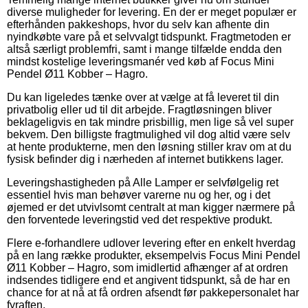
diverse muligheder for levering. En der er meget populær er
efterhånden pakkeshops, hvor du selv kan afhente din
nyindkøbte vare på et selvvalgt tidspunkt. Fragtmetoden er
altså særligt problemfri, samt i mange tilfælde endda den
mindst kostelige leveringsmanér ved køb af Focus Mini
Pendel Ø11 Kobber – Hagro.
Du kan ligeledes tænke over at vælge at få leveret til din
privatbolig eller ud til dit arbejde. Fragtløsningen bliver
beklageligvis en tak mindre prisbillig, men lige så vel super
bekvem. Den billigste fragtmulighed vil dog altid være selv
at hente produkterne, men den løsning stiller krav om at du
fysisk befinder dig i nærheden af internet butikkens lager.
Leveringshastigheden på Alle Lamper er selvfølgelig ret
essentiel hvis man behøver varerne nu og her, og i det
øjemed er det utvivlsomt centralt at man kigger nærmere på
den forventede leveringstid ved det respektive produkt.
Flere e-forhandlere udlover levering efter en enkelt hverdag
på en lang række produkter, eksempelvis Focus Mini Pendel
Ø11 Kobber – Hagro, som imidlertid afhænger af at ordren
indsendes tidligere end et angivent tidspunkt, så de har en
chance for at nå at få ordren afsendt før pakkepersonalet har
fyraften.