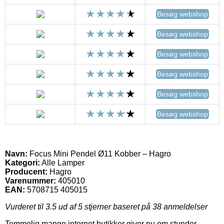
Besøg webshop
Besøg webshop
Besøg webshop
Besøg webshop
Besøg webshop
Besøg webshop
Navn:
Focus Mini Pendel Ø11 Kobber – Hagro
Kategori:
Alle Lamper
Producent:
Hagro
Varenummer:
405010
EAN:
5708715 405015
Vurderet til
3.5
ud af 5 stjerner baseret på
38
anmeldelser
Temmelig mange internet butikker giver nu om stunder