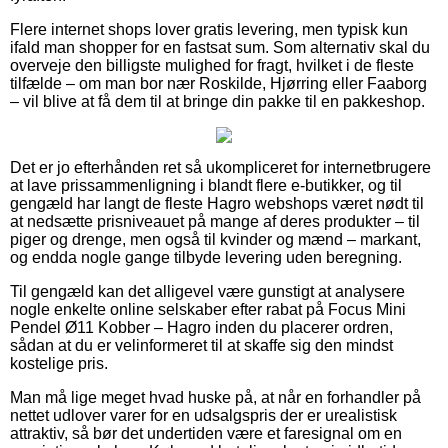
Flere internet shops lover gratis levering, men typisk kun
ifald man shopper for en fastsat sum. Som alternativ skal du
overveje den billigste mulighed for fragt, hvilket i de fleste
tilfælde – om man bor nær Roskilde, Hjørring eller Faaborg
– vil blive at få dem til at bringe din pakke til en pakkeshop.
Det er jo efterhånden ret så ukompliceret for internetbrugere
at lave prissammenligning i blandt flere e-butikker, og til
gengæld har langt de fleste Hagro webshops været nødt til
at nedsætte prisniveauet på mange af deres produkter – til
piger og drenge, men også til kvinder og mænd – markant,
og endda nogle gange tilbyde levering uden beregning.
Til gengæld kan det alligevel være gunstigt at analysere
nogle enkelte online selskaber efter rabat på Focus Mini
Pendel Ø11 Kobber – Hagro inden du placerer ordren,
sådan at du er velinformeret til at skaffe sig den mindst
kostelige pris.
Man må lige meget hvad huske på, at når en forhandler på
nettet udlover varer for en udsalgspris der er urealistisk
attraktiv, så bør det undertiden være et faresignal om en