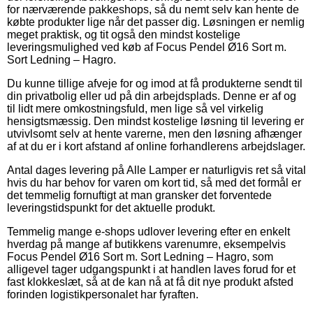
for nærværende pakkeshops, så du nemt selv kan hente de
købte produkter lige når det passer dig. Løsningen er nemlig
meget praktisk, og tit også den mindst kostelige
leveringsmulighed ved køb af Focus Pendel Ø16 Sort m.
Sort Ledning – Hagro.
Du kunne tillige afveje for og imod at få produkterne sendt til
din privatbolig eller ud på din arbejdsplads. Denne er af og
til lidt mere omkostningsfuld, men lige så vel virkelig
hensigtsmæssig. Den mindst kostelige løsning til levering er
utvivlsomt selv at hente varerne, men den løsning afhænger
af at du er i kort afstand af online forhandlerens arbejdslager.
Antal dages levering på Alle Lamper er naturligvis ret så vital
hvis du har behov for varen om kort tid, så med det formål er
det temmelig fornuftigt at man gransker det forventede
leveringstidspunkt for det aktuelle produkt.
Temmelig mange e-shops udlover levering efter en enkelt
hverdag på mange af butikkens varenumre, eksempelvis
Focus Pendel Ø16 Sort m. Sort Ledning – Hagro, som
alligevel tager udgangspunkt i at handlen laves forud for et
fast klokkeslæt, så at de kan nå at få dit nye produkt afsted
forinden logistikpersonalet har fyraften.