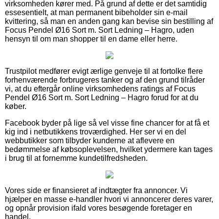
virksomheden kører med. På grund af dette er det samtidig
essesentielt, at man permanent bibeholder sin e-mail
kvittering, så man en anden gang kan bevise sin bestilling af
Focus Pendel Ø16 Sort m. Sort Ledning – Hagro, uden
hensyn til om man shopper til en dame eller herre.
Trustpilot medfører evigt ærlige genveje til at fortolke flere
forhenværende forbrugeres tanker og af den grund tilråder
vi, at du eftergår online virksomhedens ratings af Focus
Pendel Ø16 Sort m. Sort Ledning – Hagro forud for at du
køber.
Facebook byder på lige så vel visse fine chancer for at få et
kig ind i netbutikkens troværdighed. Her ser vi en del
webbutikker som tilbyder kunderne at aflevere en
bedømmelse af købsoplevelsen, hvilket ydermere kan tages
i brug til at fornemme kundetilfredsheden.
Vores side er finansieret af indtægter fra annoncer. Vi
hjælper en masse e-handler hvori vi annoncerer deres varer,
og opnår provision ifald vores besøgende foretager en
handel.