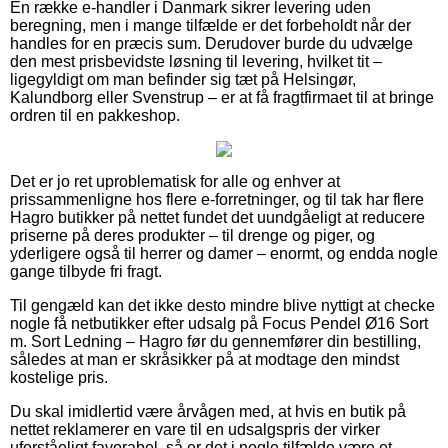
En række e-handler i Danmark sikrer levering uden
beregning, men i mange tilfælde er det forbeholdt når der
handles for en præcis sum. Derudover burde du udvælge
den mest prisbevidste løsning til levering, hvilket tit –
ligegyldigt om man befinder sig tæt på Helsingør,
Kalundborg eller Svenstrup – er at få fragtfirmaet til at bringe
ordren til en pakkeshop.
Det er jo ret uproblematisk for alle og enhver at
prissammenligne hos flere e-forretninger, og til tak har flere
Hagro butikker på nettet fundet det uundgåeligt at reducere
priserne på deres produkter – til drenge og piger, og
yderligere også til herrer og damer – enormt, og endda nogle
gange tilbyde fri fragt.
Til gengæld kan det ikke desto mindre blive nyttigt at checke
nogle få netbutikker efter udsalg på Focus Pendel Ø16 Sort
m. Sort Ledning – Hagro før du gennemfører din bestilling,
således at man er skråsikker på at modtage den mindst
kostelige pris.
Du skal imidlertid være årvågen med, at hvis en butik på
nettet reklamerer en vare til en udsalgspris der virker
uforståeligt favorabel, så er det i nogle tilfælde være et