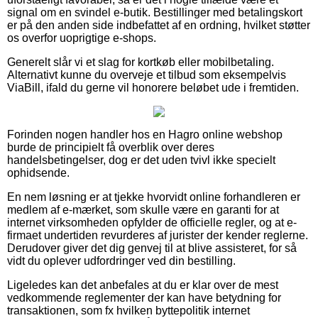
signal om en svindel e-butik. Bestillinger med betalingskort
er på den anden side indbefattet af en ordning, hvilket støtter
os overfor uoprigtige e-shops.
Generelt slår vi et slag for kortkøb eller mobilbetaling.
Alternativt kunne du overveje et tilbud som eksempelvis
ViaBill, ifald du gerne vil honorere beløbet ude i fremtiden.
Forinden nogen handler hos en Hagro online webshop
burde de principielt få overblik over deres
handelsbetingelser, dog er det uden tvivl ikke specielt
ophidsende.
En nem løsning er at tjekke hvorvidt online forhandleren er
medlem af e-mærket, som skulle være en garanti for at
internet virksomheden opfylder de officielle regler, og at e-
firmaet undertiden revurderes af jurister der kender reglerne.
Derudover giver det dig genvej til at blive assisteret, for så
vidt du oplever udfordringer ved din bestilling.
Ligeledes kan det anbefales at du er klar over de mest
vedkommende reglementer der kan have betydning for
transaktionen, som fx hvilken byttepolitik internet