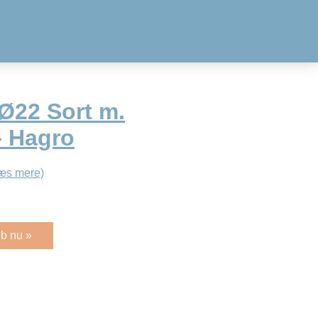
Ø22 Sort m.
– Hagro
æs mere)
b nu »