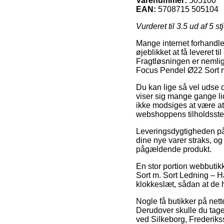
Varenummer:
505100
EAN:
5708715 505104
Vurderet til
3.5
ud af 5 st
Mange internet forhandle
øjeblikket at få leveret t
Fragtløsningen er nemlig 
Focus Pendel Ø22 Sort m
Du kan lige så vel udse d
viser sig mange gange li
ikke modsiges at være at 
webshoppens tilholdsste
Leveringsdygtigheden på A
dine nye varer straks, og
pågældende produkt.
En stor portion webbuti
Sort m. Sort Ledning – Ha
klokkeslæt, sådan at de h
Nogle få butikker på nett
Derudover skulle du tag
ved Silkeborg, Frederikssu