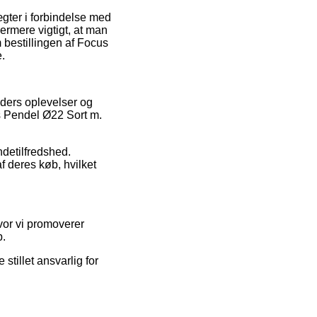
gter i forbindelse med
ermere vigtigt, at man
 bestillingen af Focus
.
nders oplevelser og
us Pendel Ø22 Sort m.
undetilfredshed.
f deres køb, hvilket
hvor vi promoverer
b.
stillet ansvarlig for