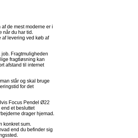
n af de mest moderne er i
 når du har tid.
 af levering ved køb af
på job. Fragtmuligheden
lige fragtløsning kan
 afstand til internet
 man står og skal bruge
eringstid for det
elvis Focus Pendel Ø22
 end et besluttet
darbejderne drager hjemad.
en konkret sum.
hvad end du befinder sig
ingssted.