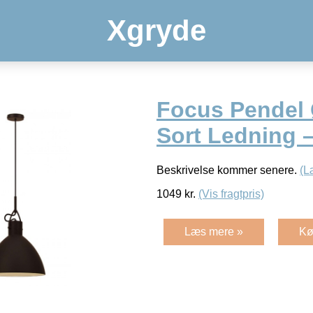
Xgryde
Focus Pendel 
Sort Ledning 
Beskrivelse kommer senere.
(L
1049
kr.
(Vis fragtpris)
Læs mere »
Kø