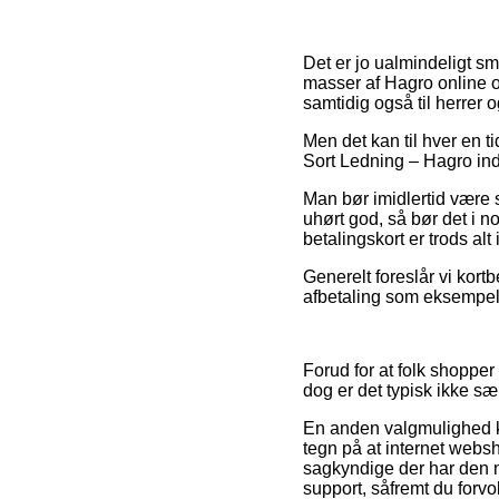
Det er jo ualmindeligt sma
masser af Hagro online o
samtidig også til herrer 
Men det kan til hver en t
Sort Ledning – Hagro inde
Man bør imidlertid være s
uhørt god, så bør det i n
betalingskort er trods alt
Generelt foreslår vi kort
afbetaling som eksempelv
Forud for at folk shopp
dog er det typisk ikke s
En anden valgmulighed ka
tegn på at internet webs
sagkyndige der har den
support, såfremt du forv