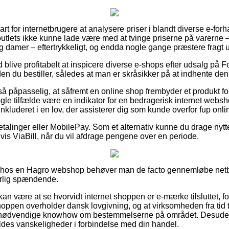
rt for internetbrugere at analysere priser i blandt diverse e-forh
utlets ikke kunne lade være med at tvinge priserne på varerne – 
og damer – eftertrykkeligt, og endda nogle gange præstere fragt 
id blive profitabelt at inspicere diverse e-shops efter udsalg på
n du bestiller, således at man er skråsikker på at indhente den 
å påpasselig, at såfremt en online shop frembyder et produkt for
ogle tilfælde være en indikator for en bedragerisk internet webs
 inkluderet i en lov, der assisterer dig som kunde overfor fup onli
betalinger eller MobilePay. Som et alternativ kunne du drage nytt
is ViaBill, når du vil afdrage pengene over en periode.
er hos en Hagro webshop behøver man de facto gennemløbe netb
ærlig spændende.
n være at se hvorvidt internet shoppen er e-mærke tilsluttet, fo
hoppen overholder dansk lovgivning, og at virksomheden fra tid 
 nødvendige knowhow om bestemmelserne på området. Desuden 
oldes vanskeligheder i forbindelse med din handel.