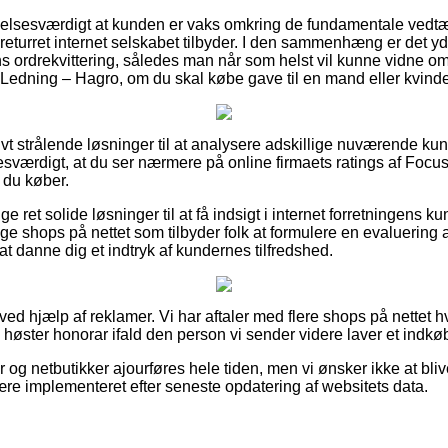
lelsesværdigt at kunden er vaks omkring de fundamentale vedtæ
 returret internet selskabet tilbyder. I den sammenhæng er det yd
 ordrekvittering, således man når som helst vil kunne vidne om
Ledning – Hagro, om du skal købe gave til en mand eller kvinde
tivt strålende løsninger til at analysere adskillige nuværende ku
esværdigt, at du ser nærmere på online firmaets ratings af Foc
 du køber.
ge ret solide løsninger til at få indsigt i internet forretningens k
 shops på nettet som tilbyder folk at formulere en evaluering a
 at danne dig et indtryk af kundernes tilfredshed.
 ved hjælp af reklamer. Vi har aftaler med flere shops på nettet 
g høster honorar ifald den person vi sender videre laver et indkø
g netbutikker ajourføres hele tiden, men vi ønsker ikke at blive 
ære implementeret efter seneste opdatering af websitets data.