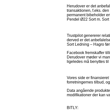
Herudover er det anbefa
transaktionen, f.eks. den
permanent bibeholder ens
Pendel Ø22 Sort m. Sort 
Trustpilot genererer rela
derved er det anbefalels
Sort Ledning – Hagro før
Facebook fremskaffer tilli
Derudover møder vi mange
ligeledes må benyttes til
Vores side er finansieret
forretningernes tilbud, o
Data angående produkter o
modifikationer der kan v
BITLY: