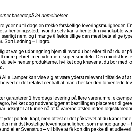
jerner baseret på
34
anmeldelser
re yder nu til dags en række forskellige leveringsmuligheder. E
il et afhentningssted, hvor du selv kan afhente din nyindkøbte vare
særligt nem, og i mange tilfælde tillige den mest betalelige type
. Sort Ledning – Hagro.
ig at vælge udbringning hjem til hvor du bor eller til når du er 
dt mere pebret, men ydermere super smertefri. Den mindst koste
du selv henter produkterne, hvilket dog kræver at du bor med kort
d.
lle Lamper kan vise sig at være yderst relevant i tilfælde af at
 herved er det relativt centralt at man checker den forventede lev
kker garanterer 1 hverdags levering på flere varenumre, eksemp
gro, hvilket dog nødvendiggør at bestillingen placeres tidligere
ar udsigt til at kunne nå at få varerne afsted inden logistikme
et yder portofri fragt, men oftest er det påkrævet at du køber for 
e den mindst kostelige leveringsmulighed, som mange gange – 
nd eller Svenstrup – vil blive at få kørt din pakke til et udlever