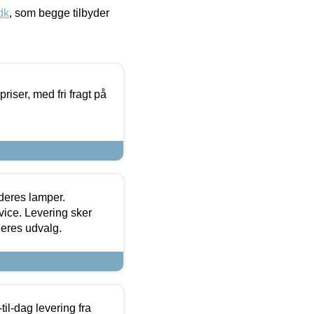
dk
, som begge tilbyder
priser, med fri fragt på
 deres lamper.
ice. Levering sker
deres udvalg.
l-dag levering fra