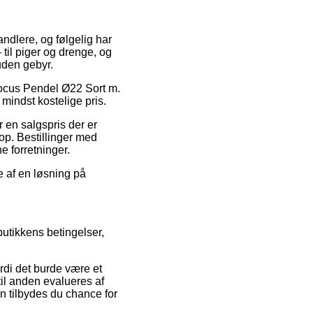
andlere, og følgelig har
til piger og drenge, og
uden gebyr.
 Focus Pendel Ø22 Sort m.
mindst kostelige pris.
 en salgspris der er
hop. Bestillinger med
ne forretninger.
e af en løsning på
utikkens betingelser,
rdi det burde være et
til anden evalueres af
tilbydes du chance for