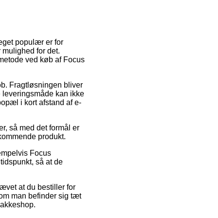
eget populær er for
 mulighed for det.
tmetode ved køb af Focus
ob. Fragtløsningen bliver
ge leveringsmåde kan ikke
pæl i kort afstand af e-
r, så med det formål er
edkommende produkt.
sempelvis Focus
tidspunkt, så at de
vet at du bestiller for
 om man befinder sig tæt
 pakkeshop.