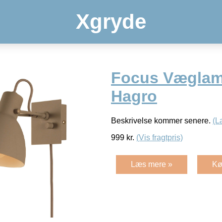
Xgryde
Focus Væglam
Hagro
Beskrivelse kommer senere.
(L
999
kr.
(Vis fragtpris)
Læs mere »
Kø