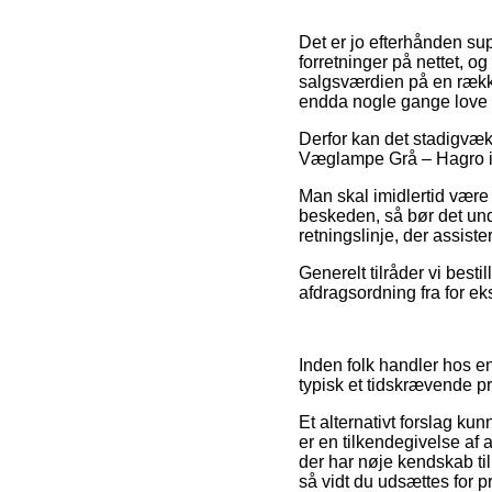
Det er jo efterhånden sup
forretninger på nettet, o
salgsværdien på en række 
endda nogle gange love f
Derfor kan det stadigvæk 
Væglampe Grå – Hagro ind
Man skal imidlertid være 
beskeden, så bør det unde
retningslinje, der assist
Generelt tilråder vi best
afdragsordning fra for ek
Inden folk handler hos en
typisk et tidskrævende pr
Et alternativt forslag k
er en tilkendegivelse af a
der har nøje kendskab ti
så vidt du udsættes for p