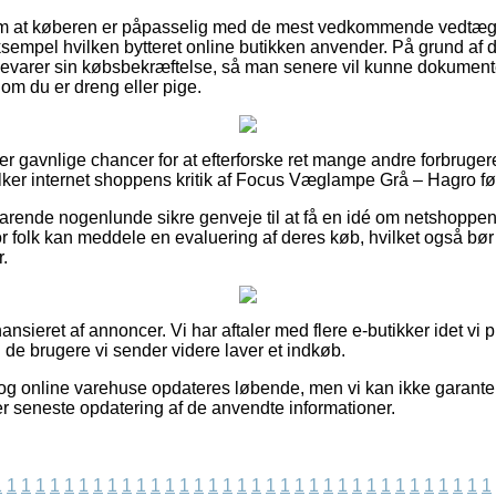
lag om at køberen er påpasselig med de mest vedkommende vedtægt
ksempel hvilken bytteret online butikken anvender. På grund af 
pbevarer sin købsbekræftelse, så man senere vil kunne dokument
m du er dreng eller pige.
per gavnlige chancer for at efterforske ret mange andre forbruger
tolker internet shoppens kritik af Focus Væglampe Grå – Hagro fø
arende nogenlunde sikre genveje til at få en idé om netshoppe
or folk kan meddele en evaluering af deres køb, hvilket også bør 
r.
sieret af annoncer. Vi har aftaler med flere e-butikker idet vi 
d de brugere vi sender videre laver et indkøb.
og online varehuse opdateres løbende, men vi kan ikke garante
er seneste opdatering af de anvendte informationer.
1
1
1
1
1
1
1
1
1
1
1
1
1
1
1
1
1
1
1
1
1
1
1
1
1
1
1
1
1
1
1
1
1
1
1