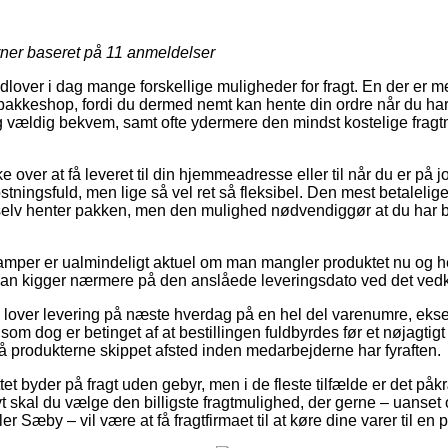
rner baseret på
11
anmeldelser
udlover i dag mange forskellige muligheder for fragt. En der er m
n pakkeshop, fordi du dermed nemt kan hente din ordre når du har
g vældig bekvem, samt ofte ydermere den mindst kostelige frag
ver at få leveret til din hjemmeadresse eller til når du er på j
ostningsfuld, men lige så vel ret så fleksibel. Den mest betaleli
elv henter pakken, men den mulighed nødvendiggør at du har bo
amper er ualmindeligt aktuel om man mangler produktet nu og he
t man kigger nærmere på den anslåede leveringsdato ved det v
 lover levering på næste hverdag på en hel del varenumre, ek
 dog er betinget af at bestillingen fuldbyrdes før et nøjagtigt 
få produkterne skippet afsted inden medarbejderne har fyraften.
et byder på fragt uden gebyr, men i de fleste tilfælde er det påkræ
vt skal du vælge den billigste fragtmulighed, der gerne – uanset
r Sæby – vil være at få fragtfirmaet til at køre dine varer til en