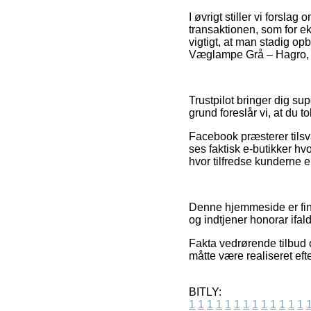
I øvrigt stiller vi fors
transaktionen, som for e
vigtigt, at man stadig o
Væglampe Grå – Hagro, o
Trustpilot bringer dig su
grund foreslår vi, at du 
Facebook præsterer tilsv
ses faktisk e-butikker hv
hvor tilfredse kunderne e
Denne hjemmeside er finan
og indtjener honorar ifal
Fakta vedrørende tilbud 
måtte være realiseret eft
BITLY:
1
1
1
1
1
1
1
1
1
1
1
1
1