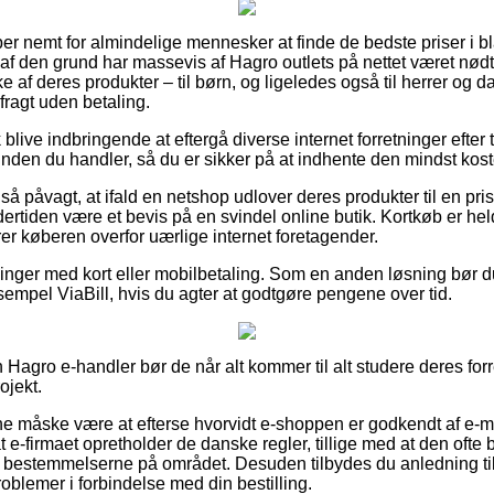
er nemt for almindelige mennesker at finde de bedste priser i bl
g af den grund har massevis af Hagro outlets på nettet været nødt
af deres produkter – til børn, og ligeledes også til herrer og d
ragt uden betaling.
blive indbringende at eftergå diverse internet forretninger efter
en du handler, så du er sikker på at indhente den mindst koste
så påvagt, at ifald en netshop udlover deres produkter til en pri
rtiden være et bevis på en svindel online butik. Kortkøb er held
erer køberen overfor uærlige internet foretagender.
illinger med kort eller mobilbetaling. Som en anden løsning bør 
sempel ViaBill, hvis du agter at godtgøre pengene over tid.
 Hagro e-handler bør de når alt kommer til alt studere deres forr
ojekt.
unne måske være at efterse hvorvidt e-shoppen er godkendt af e-m
t e-firmaet opretholder de danske regler, tillige med at den ofte 
l bestemmelserne på området. Desuden tilbydes du anledning ti
roblemer i forbindelse med din bestilling.