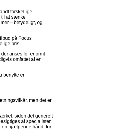
andt forskellige
 til at sænke
amer – betydeligt, og
 tilbud på Focus
lige pris.
s der anses for enormt
igvis omfattet af en
du benytte en
etningsvilkår, men det er
ærket, siden det generelt
besigtiges af specialister
l en hjælpende hånd, for