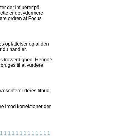
er der influerer på
dette er det ydermere
ere ordren af Focus
es opfattelser og af den
r du handler.
ns troværdighed. Herinde
bruges til at vurdere
præsenterer deres tilbud,
re imod korrektioner der
1
1
1
1
1
1
1
1
1
1
1
1
1