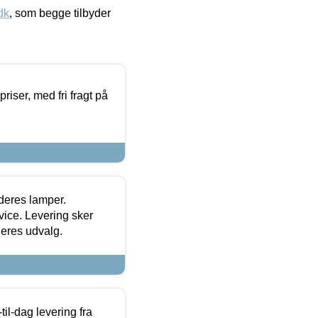
dk
, som begge tilbyder
priser, med fri fragt på
 deres lamper.
ice. Levering sker
deres udvalg.
l-dag levering fra