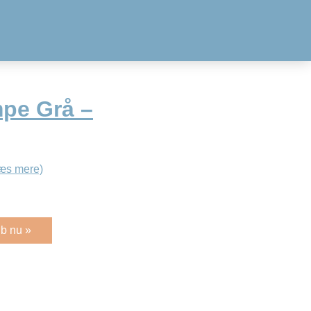
pe Grå –
æs mere)
b nu »