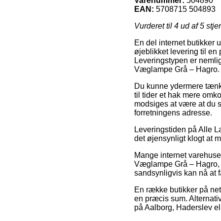
Varenummer:
504890
EAN:
5708715 504893
Vurderet til
4
ud af 5 stje
En del internet butikker 
øjeblikket levering til e
Leveringstypen er nemli
Væglampe Grå – Hagro.
Du kunne ydermere tænke o
til tider et hak mere omk
modsiges at være at du s
forretningens adresse.
Leveringstiden på Alle L
det øjensynligt klogt a
Mange internet varehuse
Væglampe Grå – Hagro, som
sandsynligvis kan nå at 
En række butikker på nett
en præcis sum. Alternati
på Aalborg, Haderslev elle