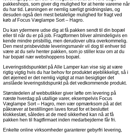
pakkeshops, som giver dig mulighed for at hente varerne når
du har tid. Løsningen er nemlig særligt gnidningsløs, og
desuden også den mest betalelige mulighed for fragt ved
køb af Focus Væglampe Sort – Hagro.
Du kan ydermere udse dig at få pakken sendt til din bopæl
eller til når du er på job. Fragtformen bliver almindeligvis en
kende mindre prisbillig, men derudover ultra overkommelig.
Den mest prisbevidste leveringsmanér vil dog til enhver tid
være at du selv henter pakken, som jo stiller krav om at du
har bopæl nær webshoppens bopæl.
Leveringstidspunktet på Alle Lamper kan vise sig at være
rigtig vigtig hvis du har behov for produktet øjeblikkeligt, så i
det øjemed er det nemlig vigtigt at man besigtiger det
anslåede leveringstidspunkt på det vedkommende produkt.
Størstedelen af webbutikker giver løfte om levering på
næste hverdag på utallige varer, eksempelvis Focus
Væglampe Sort – Hagro, men vær opmærksom på at det
påkræver at bestillingen laves forud for et besluttet
klokkeslæt, således at de med sikkerhed kan nå at få
pakken hen til fragtfirmaet inden medarbejderne får fri.
Enkelte online virksomheder garanterer gebyrfri levering,