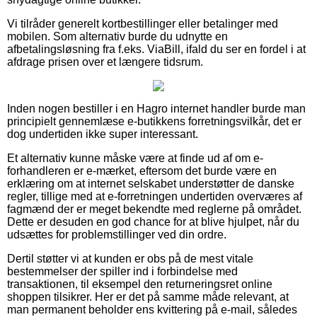
Vi tilråder generelt kortbestillinger eller betalinger med
mobilen. Som alternativ burde du udnytte en
afbetalingsløsning fra f.eks. ViaBill, ifald du ser en fordel i at
afdrage prisen over et længere tidsrum.
Inden nogen bestiller i en Hagro internet handler burde man
principielt gennemlæse e-butikkens forretningsvilkår, det er
dog undertiden ikke super interessant.
Et alternativ kunne måske være at finde ud af om e-
forhandleren er e-mærket, eftersom det burde være en
erklæring om at internet selskabet understøtter de danske
regler, tillige med at e-forretningen undertiden overværes af
fagmænd der er meget bekendte med reglerne på området.
Dette er desuden en god chance for at blive hjulpet, når du
udsættes for problemstillinger ved din ordre.
Dertil støtter vi at kunden er obs på de mest vitale
bestemmelser der spiller ind i forbindelse med
transaktionen, til eksempel den returneringsret online
shoppen tilsikrer. Her er det på samme måde relevant, at
man permanent beholder ens kvittering på e-mail, således