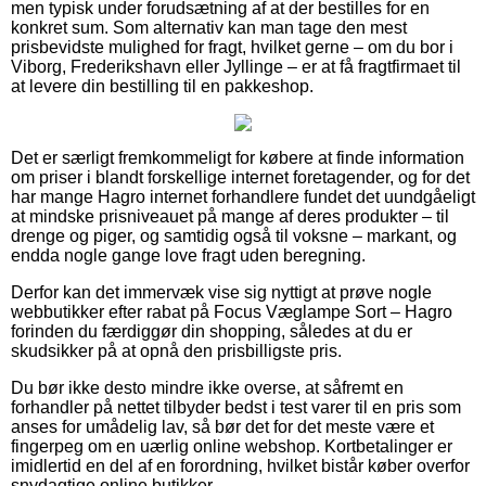
men typisk under forudsætning af at der bestilles for en
konkret sum. Som alternativ kan man tage den mest
prisbevidste mulighed for fragt, hvilket gerne – om du bor i
Viborg, Frederikshavn eller Jyllinge – er at få fragtfirmaet til
at levere din bestilling til en pakkeshop.
Det er særligt fremkommeligt for købere at finde information
om priser i blandt forskellige internet foretagender, og for det
har mange Hagro internet forhandlere fundet det uundgåeligt
at mindske prisniveauet på mange af deres produkter – til
drenge og piger, og samtidig også til voksne – markant, og
endda nogle gange love fragt uden beregning.
Derfor kan det immervæk vise sig nyttigt at prøve nogle
webbutikker efter rabat på Focus Væglampe Sort – Hagro
forinden du færdiggør din shopping, således at du er
skudsikker på at opnå den prisbilligste pris.
Du bør ikke desto mindre ikke overse, at såfremt en
forhandler på nettet tilbyder bedst i test varer til en pris som
anses for umådelig lav, så bør det for det meste være et
fingerpeg om en uærlig online webshop. Kortbetalinger er
imidlertid en del af en forordning, hvilket bistår køber overfor
snydagtige online butikker.