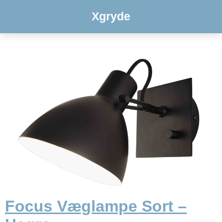
Xgryde
Focus Væglampe Sort –