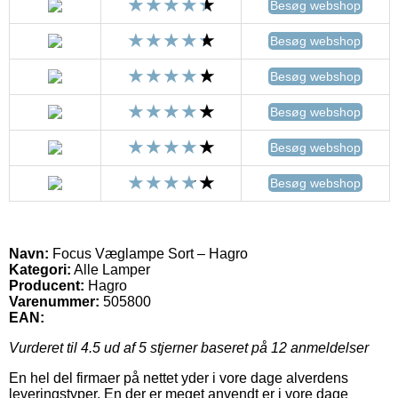
Besøg webshop
Besøg webshop
Besøg webshop
Besøg webshop
Besøg webshop
Besøg webshop
Navn:
Focus Væglampe Sort – Hagro
Kategori:
Alle Lamper
Producent:
Hagro
Varenummer:
505800
EAN:
Vurderet til
4.5
ud af 5 stjerner baseret på
12
anmeldelser
En hel del firmaer på nettet yder i vore dage alverdens
leveringstyper. En der er meget anvendt er i vore dage