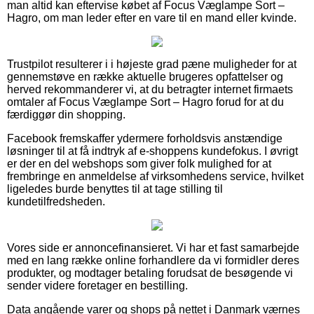
man altid kan eftervise købet af Focus Væglampe Sort –
Hagro, om man leder efter en vare til en mand eller kvinde.
Trustpilot resulterer i i højeste grad pæne muligheder for at
gennemstøve en række aktuelle brugeres opfattelser og
herved rekommanderer vi, at du betragter internet firmaets
omtaler af Focus Væglampe Sort – Hagro forud for at du
færdiggør din shopping.
Facebook fremskaffer ydermere forholdsvis anstændige
løsninger til at få indtryk af e-shoppens kundefokus. I øvrigt
er der en del webshops som giver folk mulighed for at
frembringe en anmeldelse af virksomhedens service, hvilket
ligeledes burde benyttes til at tage stilling til
kundetilfredsheden.
Vores side er annoncefinansieret. Vi har et fast samarbejde
med en lang række online forhandlere da vi formidler deres
produkter, og modtager betaling forudsat de besøgende vi
sender videre foretager en bestilling.
Data angående varer og shops på nettet i Danmark værnes