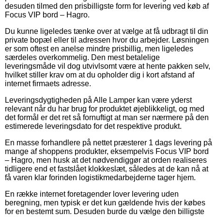
desuden tilmed den prisbilligste form for levering ved køb af
Focus VIP bord – Hagro.
Du kunne ligeledes tænke over at vælge at få udbragt til din
private bopæl eller til adressen hvor du arbejder. Løsningen
er som oftest en anelse mindre prisbillig, men ligeledes
særdeles overkommelig. Den mest betalelige
leveringsmåde vil dog utvivlsomt være at hente pakken selv,
hvilket stiller krav om at du opholder dig i kort afstand af
internet firmaets adresse.
Leveringsdygtigheden på Alle Lamper kan være yderst
relevant når du har brug for produktet øjeblikkeligt, og med
det formål er det ret så fornuftigt at man ser nærmere på den
estimerede leveringsdato for det respektive produkt.
En masse forhandlere på nettet præsterer 1 dags levering på
mange af shoppens produkter, eksempelvis Focus VIP bord
– Hagro, men husk at det nødvendiggør at orden realiseres
tidligere end et fastslået klokkeslæt, således at de kan nå at
få varen klar forinden logistikmedarbejderne tager hjem.
En række internet foretagender lover levering uden
beregning, men typisk er det kun gældende hvis der købes
for en bestemt sum. Desuden burde du vælge den billigste