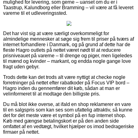
mulighed for levering, som gerne – uanset om du er i
Taastrup, Kalundborg eller Bramming – vil være at få leveret
varerne til et udleveringssted.
Det har vist sig at være særligt overkommeligt for
almindelige mennesker at søge sig frem til priser på tværs af
internet forhandlere i Danmark, og på grund af dette har de
fleste Hagro outlets på nettet været nødt til at reducere
prisniveauet på varerne – til drenge og piger, men ligeledes
til mænd og kvinder – markant, og endda nogle gange love
fragt uden gebyr.
Trods dette kan det trods alt være nyttigt at checke nogle
forretninger på nettet efter rabatkoder på Focus VIP bord –
Hagro inden du gennemfører dit køb, sådan at man er
velinformeret til at modtage den billigste pris.
Du må blot ikke overse, at ifald en shop reklamerer en vare
til en salgspris som kan ses som ufattelig attraktiv, så kunne
det for det meste være et symbol på en fup internet shop.
Køb med gængse betalingskort er på den anden side
omfattet af en vedtægt, hvilket hjælper os imod bedrageriske
firmaer på nettet.