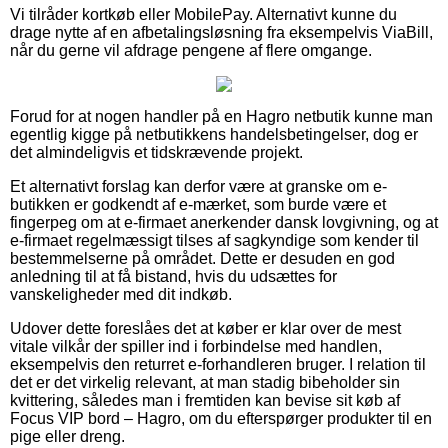
Vi tilråder kortkøb eller MobilePay. Alternativt kunne du
drage nytte af en afbetalingsløsning fra eksempelvis ViaBill,
når du gerne vil afdrage pengene af flere omgange.
Forud for at nogen handler på en Hagro netbutik kunne man
egentlig kigge på netbutikkens handelsbetingelser, dog er
det almindeligvis et tidskrævende projekt.
Et alternativt forslag kan derfor være at granske om e-
butikken er godkendt af e-mærket, som burde være et
fingerpeg om at e-firmaet anerkender dansk lovgivning, og at
e-firmaet regelmæssigt tilses af sagkyndige som kender til
bestemmelserne på området. Dette er desuden en god
anledning til at få bistand, hvis du udsættes for
vanskeligheder med dit indkøb.
Udover dette foreslåes det at køber er klar over de mest
vitale vilkår der spiller ind i forbindelse med handlen,
eksempelvis den returret e-forhandleren bruger. I relation til
det er det virkelig relevant, at man stadig bibeholder sin
kvittering, således man i fremtiden kan bevise sit køb af
Focus VIP bord – Hagro, om du efterspørger produkter til en
pige eller dreng.