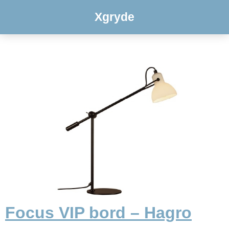
Xgryde
Focus VIP bord – Hagro