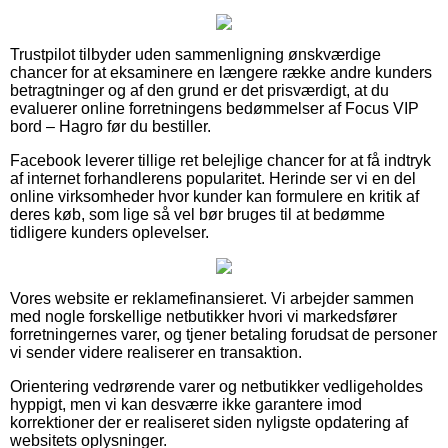
Trustpilot tilbyder uden sammenligning ønskværdige
chancer for at eksaminere en længere række andre kunders
betragtninger og af den grund er det prisværdigt, at du
evaluerer online forretningens bedømmelser af Focus VIP
bord – Hagro før du bestiller.
Facebook leverer tillige ret belejlige chancer for at få indtryk
af internet forhandlerens popularitet. Herinde ser vi en del
online virksomheder hvor kunder kan formulere en kritik af
deres køb, som lige så vel bør bruges til at bedømme
tidligere kunders oplevelser.
Vores website er reklamefinansieret. Vi arbejder sammen
med nogle forskellige netbutikker hvori vi markedsfører
forretningernes varer, og tjener betaling forudsat de personer
vi sender videre realiserer en transaktion.
Orientering vedrørende varer og netbutikker vedligeholdes
hyppigt, men vi kan desværre ikke garantere imod
korrektioner der er realiseret siden nyligste opdatering af
websitets oplysninger.