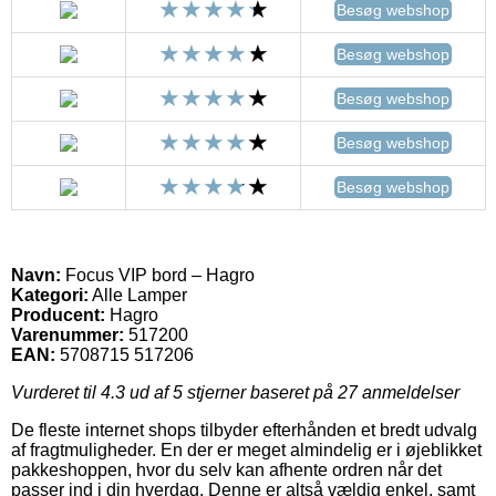
Besøg webshop
Besøg webshop
Besøg webshop
Besøg webshop
Besøg webshop
Navn:
Focus VIP bord – Hagro
Kategori:
Alle Lamper
Producent:
Hagro
Varenummer:
517200
EAN:
5708715 517206
Vurderet til
4.3
ud af 5 stjerner baseret på
27
anmeldelser
De fleste internet shops tilbyder efterhånden et bredt udvalg
af fragtmuligheder. En der er meget almindelig er i øjeblikket
pakkeshoppen, hvor du selv kan afhente ordren når det
passer ind i din hverdag. Denne er altså vældig enkel, samt