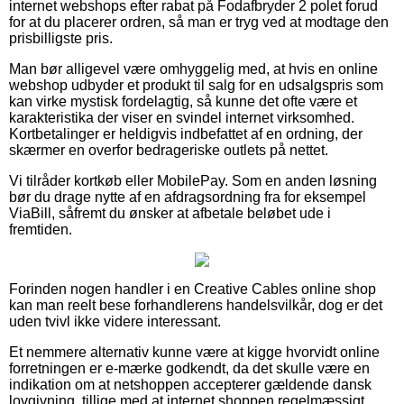
internet webshops efter rabat på Fodafbryder 2 polet forud
for at du placerer ordren, så man er tryg ved at modtage den
prisbilligste pris.
Man bør alligevel være omhyggelig med, at hvis en online
webshop udbyder et produkt til salg for en udsalgspris som
kan virke mystisk fordelagtig, så kunne det ofte være et
karakteristika der viser en svindel internet virksomhed.
Kortbetalinger er heldigvis indbefattet af en ordning, der
skærmer en overfor bedrageriske outlets på nettet.
Vi tilråder kortkøb eller MobilePay. Som en anden løsning
bør du drage nytte af en afdragsordning fra for eksempel
ViaBill, såfremt du ønsker at afbetale beløbet ude i
fremtiden.
Forinden nogen handler i en Creative Cables online shop
kan man reelt bese forhandlerens handelsvilkår, dog er det
uden tvivl ikke videre interessant.
Et nemmere alternativ kunne være at kigge hvorvidt online
forretningen er e-mærke godkendt, da det skulle være en
indikation om at netshoppen accepterer gældende dansk
lovgivning, tillige med at internet shoppen regelmæssigt