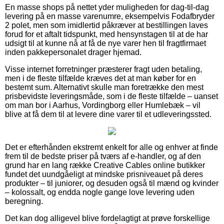
En masse shops på nettet yder muligheden for dag-til-dag
levering på en masse varenumre, eksempelvis Fodafbryder
2 polet, men som imidlertid påkræver at bestillingen laves
forud for et aftalt tidspunkt, med hensynstagen til at de har
udsigt til at kunne nå at få de nye varer hen til fragtfirmaet
inden pakkepersonalet drager hjemad.
Visse internet forretninger præsterer fragt uden betaling,
men i de fleste tilfælde kræves det at man køber for en
bestemt sum. Alternativt skulle man foretrække den mest
prisbevidste leveringsmåde, som i de fleste tilfælde – uanset
om man bor i Aarhus, Vordingborg eller Humlebæk – vil
blive at få dem til at levere dine varer til et udleveringssted.
Det er efterhånden ekstremt enkelt for alle og enhver at finde
frem til de bedste priser på tværs af e-handler, og af den
grund har en lang række Creative Cables online butikker
fundet det uundgåeligt at mindske prisniveauet på deres
produkter – til juniorer, og desuden også til mænd og kvinder
– kolossalt, og endda nogle gange love levering uden
beregning.
Det kan dog alligevel blive fordelagtigt at prøve forskellige