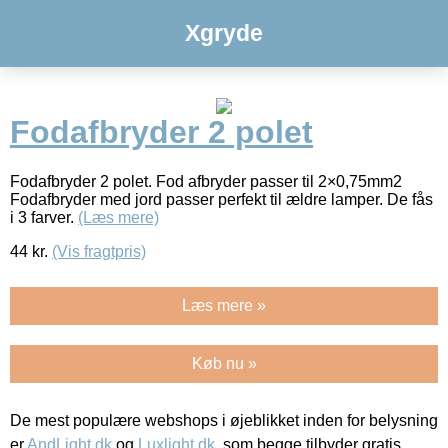
Xgryde
Fodafbryder 2 polet
Fodafbryder 2 polet. Fod afbryder passer til 2×0,75mm2
Fodafbryder med jord passer perfekt til ældre lamper. De fås
i 3 farver.
(Læs mere)
44
kr.
(Vis fragtpris)
Læs mere »
Køb nu »
De mest populære webshops i øjeblikket inden for belysning
er
AndLight.dk
og
Luxlight.dk
, som begge tilbyder gratis