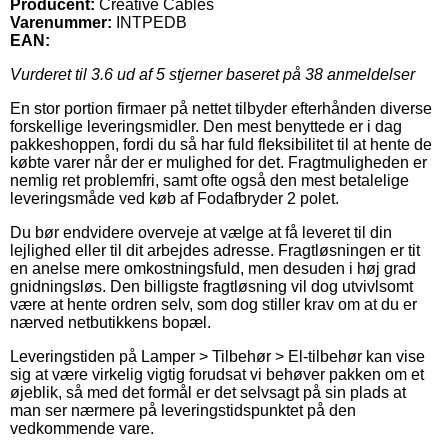
Producent:
Creative Cables
Varenummer:
INTPEDB
EAN:
Vurderet til
3.6
ud af 5 stjerner baseret på
38
anmeldelser
En stor portion firmaer på nettet tilbyder efterhånden diverse
forskellige leveringsmidler. Den mest benyttede er i dag
pakkeshoppen, fordi du så har fuld fleksibilitet til at hente de
købte varer når der er mulighed for det. Fragtmuligheden er
nemlig ret problemfri, samt ofte også den mest betalelige
leveringsmåde ved køb af Fodafbryder 2 polet.
Du bør endvidere overveje at vælge at få leveret til din
lejlighed eller til dit arbejdes adresse. Fragtløsningen er tit
en anelse mere omkostningsfuld, men desuden i høj grad
gnidningsløs. Den billigste fragtløsning vil dog utvivlsomt
være at hente ordren selv, som dog stiller krav om at du er
nærved netbutikkens bopæl.
Leveringstiden på Lamper > Tilbehør > El-tilbehør kan vise
sig at være virkelig vigtig forudsat vi behøver pakken om et
øjeblik, så med det formål er det selvsagt på sin plads at
man ser nærmere på leveringstidspunktet på den
vedkommende vare.