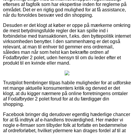
efterses af fagfolk som har ekspertise inden for reglerne på
området. Det er en rigtig god mulighed for at få assistance,
når du forvoldes besvær ved din shopping.
Desuden er det klogt at køber er oppe på mærkerne omkring
de mest betydningsfulde regler der kan spille ind i
forbindelse med transaktionen, f.eks. den byttepolitik internet
virksomheden benytter. I den sammenhæng er det også
relevant, at man til enhver tid gemmer ens ordremail,
således man når som helst kan bekræfte ordren af
Fodafbryder 2 polet, uden hensyn til om du leder efter et
produkt til en kvinde eller mand.
Trustpilot frembringer tilpas habile muligheder for at udforske
ret mange aktuelle konsumenters kritik og derved er det
klogt, at du kigger nærmere på online forretningens omtaler
af Fodafbryder 2 polet forud for at du færdiggør din
shopping.
Facebook bringer dig derudover egentlig hæderlige chancer
for at få indtryk af e-handlens troværdighed. Her møder vi
nogle e-firmaer som tilbyder folk at forfatte en bedømmelse
af ordreforløbet, hvilket ydermere kan drages fordel af til at