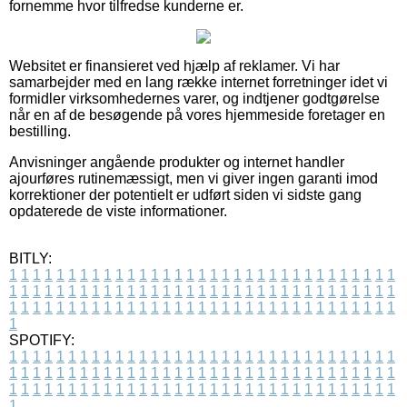
fornemme hvor tilfredse kunderne er.
Websitet er finansieret ved hjælp af reklamer. Vi har
samarbejder med en lang række internet forretninger idet vi
formidler virksomhedernes varer, og indtjener godtgørelse
når en af de besøgende på vores hjemmeside foretager en
bestilling.
Anvisninger angående produkter og internet handler
ajourføres rutinemæssigt, men vi giver ingen garanti imod
korrektioner der potentielt er udført siden vi sidste gang
opdaterede de viste informationer.
BITLY:
1
1
1
1
1
1
1
1
1
1
1
1
1
1
1
1
1
1
1
1
1
1
1
1
1
1
1
1
1
1
1
1
1
1
1
1
1
1
1
1
1
1
1
1
1
1
1
1
1
1
1
1
1
1
1
1
1
1
1
1
1
1
1
1
1
1
1
1
1
1
1
1
1
1
1
1
1
1
1
1
1
1
1
1
1
1
1
1
1
1
1
1
1
1
1
1
1
1
1
1
SPOTIFY:
1
1
1
1
1
1
1
1
1
1
1
1
1
1
1
1
1
1
1
1
1
1
1
1
1
1
1
1
1
1
1
1
1
1
1
1
1
1
1
1
1
1
1
1
1
1
1
1
1
1
1
1
1
1
1
1
1
1
1
1
1
1
1
1
1
1
1
1
1
1
1
1
1
1
1
1
1
1
1
1
1
1
1
1
1
1
1
1
1
1
1
1
1
1
1
1
1
1
1
1