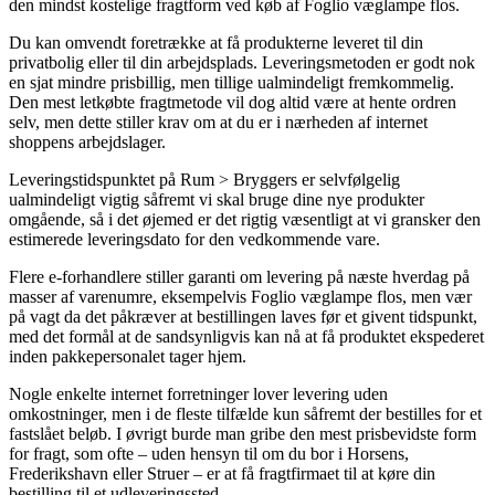
den mindst kostelige fragtform ved køb af Foglio væglampe flos.
Du kan omvendt foretrække at få produkterne leveret til din
privatbolig eller til din arbejdsplads. Leveringsmetoden er godt nok
en sjat mindre prisbillig, men tillige ualmindeligt fremkommelig.
Den mest letkøbte fragtmetode vil dog altid være at hente ordren
selv, men dette stiller krav om at du er i nærheden af internet
shoppens arbejdslager.
Leveringstidspunktet på Rum > Bryggers er selvfølgelig
ualmindeligt vigtig såfremt vi skal bruge dine nye produkter
omgående, så i det øjemed er det rigtig væsentligt at vi gransker den
estimerede leveringsdato for den vedkommende vare.
Flere e-forhandlere stiller garanti om levering på næste hverdag på
masser af varenumre, eksempelvis Foglio væglampe flos, men vær
på vagt da det påkræver at bestillingen laves før et givent tidspunkt,
med det formål at de sandsynligvis kan nå at få produktet ekspederet
inden pakkepersonalet tager hjem.
Nogle enkelte internet forretninger lover levering uden
omkostninger, men i de fleste tilfælde kun såfremt der bestilles for et
fastslået beløb. I øvrigt burde man gribe den mest prisbevidste form
for fragt, som ofte – uden hensyn til om du bor i Horsens,
Frederikshavn eller Struer – er at få fragtfirmaet til at køre din
bestilling til et udleveringssted.