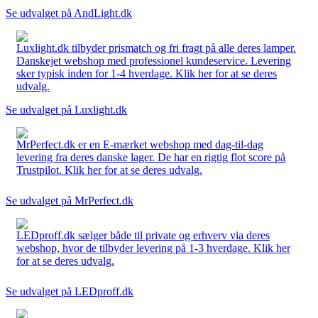
Se udvalget på AndLight.dk
Luxlight.dk tilbyder prismatch og fri fragt på alle deres lamper.
Danskejet webshop med professionel kundeservice. Levering
sker typisk inden for 1-4 hverdage. Klik her for at se deres
udvalg.
Se udvalget på Luxlight.dk
MrPerfect.dk er en E-mærket webshop med dag-til-dag
levering fra deres danske lager. De har en rigtig flot score på
Trustpilot. Klik her for at se deres udvalg.
Se udvalget på MrPerfect.dk
LEDproff.dk sælger både til private og erhverv via deres
webshop, hvor de tilbyder levering på 1-3 hverdage. Klik her
for at se deres udvalg.
Se udvalget på LEDproff.dk