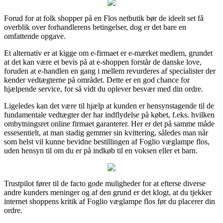
Forud for at folk shopper på en Flos netbutik bør de ideelt set få
overblik over forhandlerens betingelser, dog er det bare en
omfattende opgave.
Et alternativ er at kigge om e-firmaet er e-mærket medlem, grundet
at det kan være et bevis på at e-shoppen forstår de danske love,
foruden at e-handlen en gang i mellem revurderes af specialister der
kender vedtægterne på området. Dette er en god chance for
hjælpende service, for så vidt du oplever besvær med din ordre.
Ligeledes kan det være til hjælp at kunden er hensynstagende til de
fundamentale vedtægter der har indflydelse på købet, f.eks. hvilken
ombytningsret online firmaet garanterer. Her er det på samme måde
essesentielt, at man stadig gemmer sin kvittering, således man når
som helst vil kunne bevidne bestillingen af Foglio væglampe flos,
uden hensyn til om du er på indkøb til en voksen eller et barn.
Trustpilot fører til de facto gode muligheder for at efterse diverse
andre kunders meninger og af den grund er det klogt, at du tjekker
internet shoppens kritik af Foglio væglampe flos før du placerer din
ordre.