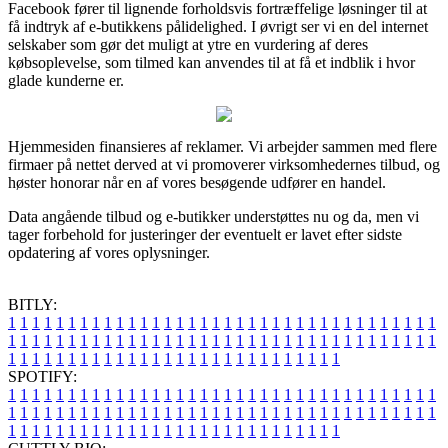
Facebook fører til lignende forholdsvis fortræffelige løsninger til at
få indtryk af e-butikkens pålidelighed. I øvrigt ser vi en del internet
selskaber som gør det muligt at ytre en vurdering af deres
købsoplevelse, som tilmed kan anvendes til at få et indblik i hvor
glade kunderne er.
Hjemmesiden finansieres af reklamer. Vi arbejder sammen med flere
firmaer på nettet derved at vi promoverer virksomhedernes tilbud, og
høster honorar når en af vores besøgende udfører en handel.
Data angående tilbud og e-butikker understøttes nu og da, men vi
tager forbehold for justeringer der eventuelt er lavet efter sidste
opdatering af vores oplysninger.
BITLY:
1
1
1
1
1
1
1
1
1
1
1
1
1
1
1
1
1
1
1
1
1
1
1
1
1
1
1
1
1
1
1
1
1
1
1
1
1
1
1
1
1
1
1
1
1
1
1
1
1
1
1
1
1
1
1
1
1
1
1
1
1
1
1
1
1
1
1
1
1
1
1
1
1
1
1
1
1
1
1
1
1
1
1
1
1
1
1
1
1
1
1
1
1
1
1
1
1
1
1
1
SPOTIFY:
1
1
1
1
1
1
1
1
1
1
1
1
1
1
1
1
1
1
1
1
1
1
1
1
1
1
1
1
1
1
1
1
1
1
1
1
1
1
1
1
1
1
1
1
1
1
1
1
1
1
1
1
1
1
1
1
1
1
1
1
1
1
1
1
1
1
1
1
1
1
1
1
1
1
1
1
1
1
1
1
1
1
1
1
1
1
1
1
1
1
1
1
1
1
1
1
1
1
1
1