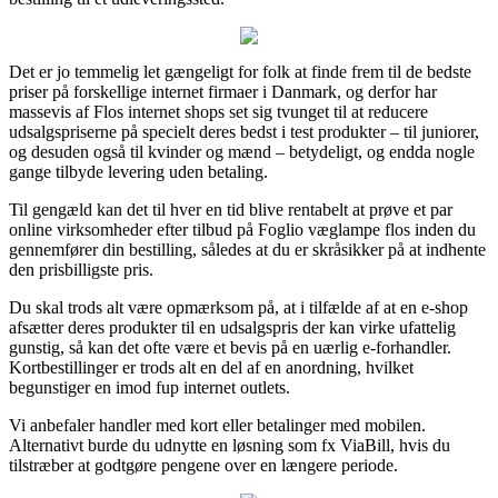
Det er jo temmelig let gængeligt for folk at finde frem til de bedste
priser på forskellige internet firmaer i Danmark, og derfor har
massevis af Flos internet shops set sig tvunget til at reducere
udsalgspriserne på specielt deres bedst i test produkter – til juniorer,
og desuden også til kvinder og mænd – betydeligt, og endda nogle
gange tilbyde levering uden betaling.
Til gengæld kan det til hver en tid blive rentabelt at prøve et par
online virksomheder efter tilbud på Foglio væglampe flos inden du
gennemfører din bestilling, således at du er skråsikker på at indhente
den prisbilligste pris.
Du skal trods alt være opmærksom på, at i tilfælde af at en e-shop
afsætter deres produkter til en udsalgspris der kan virke ufattelig
gunstig, så kan det ofte være et bevis på en uærlig e-forhandler.
Kortbestillinger er trods alt en del af en anordning, hvilket
begunstiger en imod fup internet outlets.
Vi anbefaler handler med kort eller betalinger med mobilen.
Alternativt burde du udnytte en løsning som fx ViaBill, hvis du
tilstræber at godtgøre pengene over en længere periode.