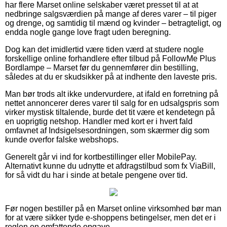
har flere Marset online selskaber været presset til at at
nedbringe salgsværdien på mange af deres varer – til piger
og drenge, og samtidig til mænd og kvinder – betragteligt, og
endda nogle gange love fragt uden beregning.
Dog kan det imidlertid være tiden værd at studere nogle
forskellige online forhandlere efter tilbud på FollowMe Plus
Bordlampe – Marset før du gennemfører din bestilling,
således at du er skudsikker på at indhente den laveste pris.
Man bør trods alt ikke undervurdere, at ifald en forretning på
nettet annoncerer deres varer til salg for en udsalgspris som
virker mystisk tiltalende, burde det tit være et kendetegn på
en uoprigtig netshop. Handler med kort er i hvert fald
omfavnet af Indsigelsesordningen, som skærmer dig som
kunde overfor falske webshops.
Generelt går vi ind for kortbestillinger eller MobilePay.
Alternativt kunne du udnytte et afdragstilbud som fx ViaBill,
for så vidt du har i sinde at betale pengene over tid.
Før nogen bestiller på en Marset online virksomhed bør man
for at være sikker tyde e-shoppens betingelser, men det er i
reglen en omfattende opgave.