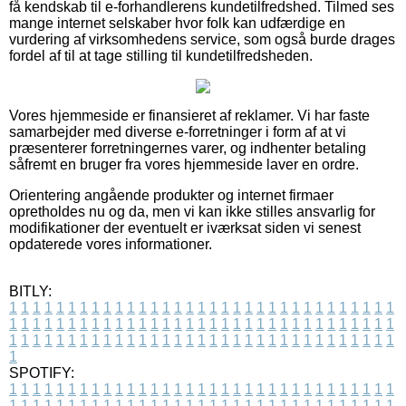
få kendskab til e-forhandlerens kundetilfredshed. Tilmed ses
mange internet selskaber hvor folk kan udfærdige en
vurdering af virksomhedens service, som også burde drages
fordel af til at tage stilling til kundetilfredsheden.
Vores hjemmeside er finansieret af reklamer. Vi har faste
samarbejder med diverse e-forretninger i form af at vi
præsenterer forretningernes varer, og indhenter betaling
såfremt en bruger fra vores hjemmeside laver en ordre.
Orientering angående produkter og internet firmaer
opretholdes nu og da, men vi kan ikke stilles ansvarlig for
modifikationer der eventuelt er iværksat siden vi senest
opdaterede vores informationer.
BITLY:
1
1
1
1
1
1
1
1
1
1
1
1
1
1
1
1
1
1
1
1
1
1
1
1
1
1
1
1
1
1
1
1
1
1
1
1
1
1
1
1
1
1
1
1
1
1
1
1
1
1
1
1
1
1
1
1
1
1
1
1
1
1
1
1
1
1
1
1
1
1
1
1
1
1
1
1
1
1
1
1
1
1
1
1
1
1
1
1
1
1
1
1
1
1
1
1
1
1
1
1
SPOTIFY:
1
1
1
1
1
1
1
1
1
1
1
1
1
1
1
1
1
1
1
1
1
1
1
1
1
1
1
1
1
1
1
1
1
1
1
1
1
1
1
1
1
1
1
1
1
1
1
1
1
1
1
1
1
1
1
1
1
1
1
1
1
1
1
1
1
1