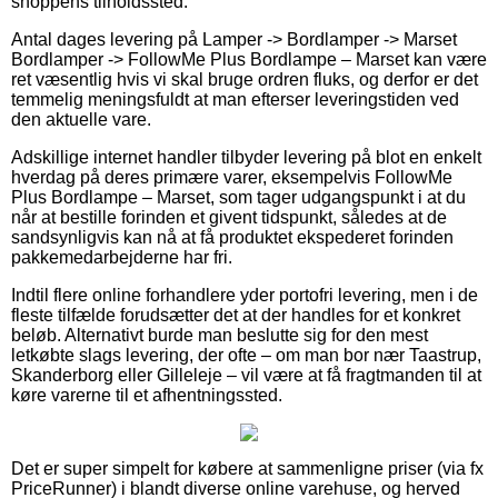
shoppens tilholdssted.
Antal dages levering på Lamper -> Bordlamper -> Marset
Bordlamper -> FollowMe Plus Bordlampe – Marset kan være
ret væsentlig hvis vi skal bruge ordren fluks, og derfor er det
temmelig meningsfuldt at man efterser leveringstiden ved
den aktuelle vare.
Adskillige internet handler tilbyder levering på blot en enkelt
hverdag på deres primære varer, eksempelvis FollowMe
Plus Bordlampe – Marset, som tager udgangspunkt i at du
når at bestille forinden et givent tidspunkt, således at de
sandsynligvis kan nå at få produktet ekspederet forinden
pakkemedarbejderne har fri.
Indtil flere online forhandlere yder portofri levering, men i de
fleste tilfælde forudsætter det at der handles for et konkret
beløb. Alternativt burde man beslutte sig for den mest
letkøbte slags levering, der ofte – om man bor nær Taastrup,
Skanderborg eller Gilleleje – vil være at få fragtmanden til at
køre varerne til et afhentningssted.
Det er super simpelt for købere at sammenligne priser (via fx
PriceRunner) i blandt diverse online varehuse, og herved