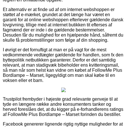
Et alternativ er at finde ud af om internet webshoppen er
støttet af e-mærket, grundet at det længe har været en
garanti for at online webshoppen efterlever gældende dansk
lovgivning, tillige med at internet butikken tit efterses af
fagmænd der er inde i de gældende bestemmelser.
Desuden får du mulighed for en hjælpende hånd, såfremt du
skulle få problemstillinger som følge af din shopping.
I øvrigt er det fornuftigt at man er på vagt for de mest
vedkommende vedtægter gældende for handlen, som fx den
byttepolitik netbutikken garanterer. Derfor er det samtidig
relevant, at man stadigvæk bibeholder ens kvitteringsmail,
så man når som helst kan vidne om købet af FollowMe Plus
Bordlampe – Marset, ligegyldigt om man skal købe til en
voksen eller et barn.
Trustpilot frembyder i højeste grad relevante genveje til at
tyde en længere række andre konsumenters tanker og
herved foreslåes det, at du kigger på e-forhandlerens ratings
af FollowMe Plus Bordlampe – Marset forinden du bestiller.
Facebook genererer lignende rigtig nyttige muligheder for at