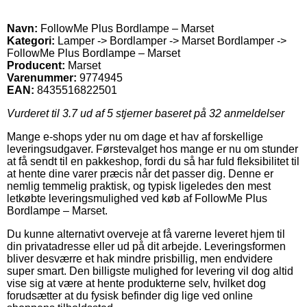
Navn:
FollowMe Plus Bordlampe – Marset
Kategori:
Lamper -> Bordlamper -> Marset Bordlamper ->
FollowMe Plus Bordlampe – Marset
Producent:
Marset
Varenummer:
9774945
EAN:
8435516822501
Vurderet til
3.7
ud af 5 stjerner baseret på
32
anmeldelser
Mange e-shops yder nu om dage et hav af forskellige
leveringsudgaver. Førstevalget hos mange er nu om stunder
at få sendt til en pakkeshop, fordi du så har fuld fleksibilitet til
at hente dine varer præcis når det passer dig. Denne er
nemlig temmelig praktisk, og typisk ligeledes den mest
letkøbte leveringsmulighed ved køb af FollowMe Plus
Bordlampe – Marset.
Du kunne alternativt overveje at få varerne leveret hjem til
din privatadresse eller ud på dit arbejde. Leveringsformen
bliver desværre et hak mindre prisbillig, men endvidere
super smart. Den billigste mulighed for levering vil dog altid
vise sig at være at hente produkterne selv, hvilket dog
forudsætter at du fysisk befinder dig lige ved online