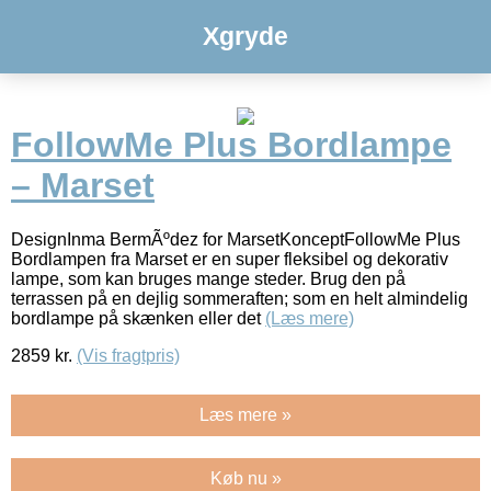
Xgryde
FollowMe Plus Bordlampe
– Marset
DesignInma BermÃºdez for MarsetKonceptFollowMe Plus
Bordlampen fra Marset er en super fleksibel og dekorativ
lampe, som kan bruges mange steder. Brug den på
terrassen på en dejlig sommeraften; som en helt almindelig
bordlampe på skænken eller det
(Læs mere)
2859
kr.
(Vis fragtpris)
Læs mere »
Køb nu »