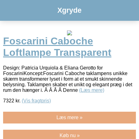
Xgryde
Foscarini Caboche
Loftlampe Transparent
Design: Patricia Urquiola & Eliana Gerotto for
FoscariniKoncept:Foscarini Caboche taklampens unikke
skærm transformerer lyset i form at et smukt skinnende
belysning. Taklampen skaber et unikt og elegant præg i det
rum den hænger i. Â Â Â Â Denne
(Læs mere)
7322
kr.
(Vis fragtpris)
Læs mere »
Køb nu »