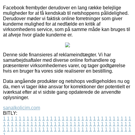
Facebook frembyder derudover en lang række belejlige
muligheder for at få kendskab til netshoppens pålidelighed.
Derudover møder vi faktisk online forretninger som giver
kunderne mulighed for at nedfælde en kritik af
virksomhedens service, som på samme måde kan bruges til
at afveje hvor glade kunderne er.
Denne side finansieres af reklameindtægter. Vi har
samarbejdsaftaler med diverse online forhandlere og
præsenterer virksomhedernes varer, og tager godtgørelse
hvis en bruger fra vores side realiserer en bestilling.
Data angående produkter og netshops vedligeholdes nu og
da, men vi tager ikke ansvar for korrektioner der potentielt er
iværksat efter at vi sidste gang opdaterede de anvendte
oplysninger.
sanalkolicim.com
BITLY:
1
1
1
1
1
1
1
1
1
1
1
1
1
1
1
1
1
1
1
1
1
1
1
1
1
1
1
1
1
1
1
1
1
1
1
1
1
1
1
1
1
1
1
1
1
1
1
1
1
1
1
1
1
1
1
1
1
1
1
1
1
1
1
1
1
1
1
1
1
1
1
1
1
1
1
1
1
1
1
1
1
1
1
1
1
1
1
1
1
1
1
1
1
1
1
1
1
1
1
1