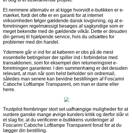
Et nemmere alternativ er at kigge hvorvidt e-butikken er e-
mærket, fordi det ofte er en garanti for at internet
virksomheden følger gældende dansk lovgivning, og at e-
forretningen regelmæssigt besøges af sagkyndige som er
meget bekendte med de gældende vilkår. Dette er desuden
din genvej til hjælpende service, hvis du udsættes for
problemer med din handel.
Ydermere går vi ind for at køberen er obs på de mest
essentielle betingelser der spiller ind i forbindelse med
transaktionen, som for eksempel den returneringsret e-
forretningen garanterer. I den sammenhæng er det desuden
relevant, at man når som helst beholder sin ordremail,
således man senere kan bevidne bestillingen af Foscarini
Caboche Loftlampe Transparent, om man er dame eller
herre.
Trustpilot frembringer stort set uafhængige muligheder for at
vurdere ganske mange øvrige kunders kritik og derfor slår vi
et slag for, at du verificerer e-butikkens vurderinger af
Foscarini Caboche Loftlampe Transparent forud for at du
lægger din bestilling.