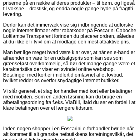
priserne på en række af deres produkter – til børn, og ligeså
til voksne – drastisk, og endda nogle gange byde på fragtfri
levering.
Derfor kan det immervæk vise sig indbringende at udforske
nogle internet firmaer efter rabatkoder på Foscarini Caboche
Loftlampe Transparent forinden du placerer ordren, således
at du ikke er i tvivl om at modtage den mest attraktive pris.
Man bør lige meget hvad være klar over, at når en e-handler
afhænder en vare for en udsalgspris som kan ses som
grænseløst overkommelig, så bør det mange gange være et
karakteristika der viser en svindel online webshop.
Betalinger med kort er imidlertid omfavnet af et lovbud,
hvilket redder os overfor snydagtige internet butikker.
Vi slår generelt et slag for handler med kort eller betalinger
med mobilen. Som en anden løsning kan du bruge en
afbetalingsordning fra f.eks. ViaBill, ifald du ser en fordel i at
klare betalingen over et længere tidsrum.
Inden nogen shopper i en Foscarini e-forhandler bør de når
alt kommer til alt granske netbutikkens forretningsvilkår, det
er dog tit et tidskrævende projekt.