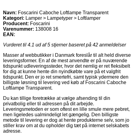
Navn:
Foscarini Caboche Loftlampe Transparent
Kategori:
Lamper > Lampetyper > Loftlamper
Producent:
Foscarini
Varenummer:
138008 16
EAN:
Vurderet til
4.1
ud af 5 stjerner baseret på
42
anmeldelser
Masser af webbutikker i Danmark foreslår til alt held diverse
leveringsformer. En af de mest anvendte er på nuværende
tidspunkt udleveringssteder, hvor det nemlig er ret fleksibelt
for dig at kunne hente din nyindkøbte vare på et valgfrit
tidspunkt. Den er jo ret smertefri, samt typisk ydermere den
billigste løsning til levering ved køb af Foscarini Caboche
Loftlampe Transparent.
Du kan tillige foretrække at vælge afsending til din
privatbolig eller til adressen på dit arbejde.
Leveringsmetoden er som oftest en lille smule mere pebret,
men ligeledes ualmindeligt let gængelig. Den billigste
metode til levering er dog at hente produkterne selv, som jo
stiller krav om at du opholder dig tæt på internet selskabets
adresse.