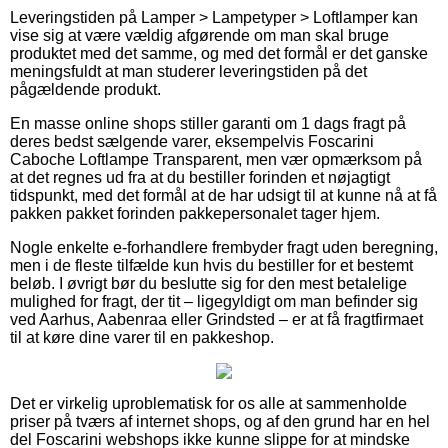
Leveringstiden på Lamper > Lampetyper > Loftlamper kan
vise sig at være vældig afgørende om man skal bruge
produktet med det samme, og med det formål er det ganske
meningsfuldt at man studerer leveringstiden på det
pågældende produkt.
En masse online shops stiller garanti om 1 dags fragt på
deres bedst sælgende varer, eksempelvis Foscarini
Caboche Loftlampe Transparent, men vær opmærksom på
at det regnes ud fra at du bestiller forinden et nøjagtigt
tidspunkt, med det formål at de har udsigt til at kunne nå at få
pakken pakket forinden pakkepersonalet tager hjem.
Nogle enkelte e-forhandlere frembyder fragt uden beregning,
men i de fleste tilfælde kun hvis du bestiller for et bestemt
beløb. I øvrigt bør du beslutte sig for den mest betalelige
mulighed for fragt, der tit – ligegyldigt om man befinder sig
ved Aarhus, Aabenraa eller Grindsted – er at få fragtfirmaet
til at køre dine varer til en pakkeshop.
Det er virkelig uproblematisk for os alle at sammenholde
priser på tværs af internet shops, og af den grund har en hel
del Foscarini webshops ikke kunne slippe for at mindske