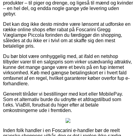
produkter – til piger og drenge, og ligeså til mænd og kvinder
– en hel del, og endda nogle gange yde levering uden
gebyr.
Det kan dog ikke desto mindre være lønsomt at udforske en
række online shops efter rabat på Foscarini Gregg
Væglampe Piccola forinden du færdiggør din shopping,
således at du ikke er i tvivl om at skaffe sig den mest
betalelige pris.
Du bør blot være omhyggelig med, at ifald en netshop
tilbyder varer til en salgspris som virker usædvanlig attraktiv,
kunne det mange gange være et bevis på en fup internet
virksomhed. Køb med gængse betalingskort er i hvert fald
omfavnet af en regel, hvilket garanterer køber overfor fup e-
forhandlere.
Generelt tilråder vi bestillinger med kort eller MobilePay.
Som et alternativ burde du udnytte et afdragstilbud som
f.eks. ViaBill, forudsat du higer efter at betale
omkostningerne ude i fremtiden.
Inden folk handler i en Foscarini e-handler bør de reelt
granske shoppens vilkår, dog er det i reglen ikke særlig