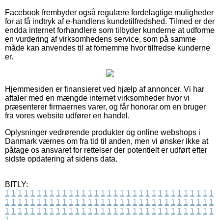
Facebook frembyder også regulære fordelagtige muligheder
for at få indtryk af e-handlens kundetilfredshed. Tilmed er der
endda internet forhandlere som tilbyder kunderne at udforme
en vurdering af virksomhedens service, som på samme
måde kan anvendes til at fornemme hvor tilfredse kunderne
er.
Hjemmesiden er finansieret ved hjælp af annoncer. Vi har
aftaler med en mængde internet virksomheder hvor vi
præsenterer firmaernes varer, og får honorar om en bruger
fra vores website udfører en handel.
Oplysninger vedrørende produkter og online webshops i
Danmark værnes om fra tid til anden, men vi ønsker ikke at
påtage os ansvaret for rettelser der potentielt er udført efter
sidste opdatering af sidens data.
BITLY:
1
1
1
1
1
1
1
1
1
1
1
1
1
1
1
1
1
1
1
1
1
1
1
1
1
1
1
1
1
1
1
1
1
1
1
1
1
1
1
1
1
1
1
1
1
1
1
1
1
1
1
1
1
1
1
1
1
1
1
1
1
1
1
1
1
1
1
1
1
1
1
1
1
1
1
1
1
1
1
1
1
1
1
1
1
1
1
1
1
1
1
1
1
1
1
1
1
1
1
1