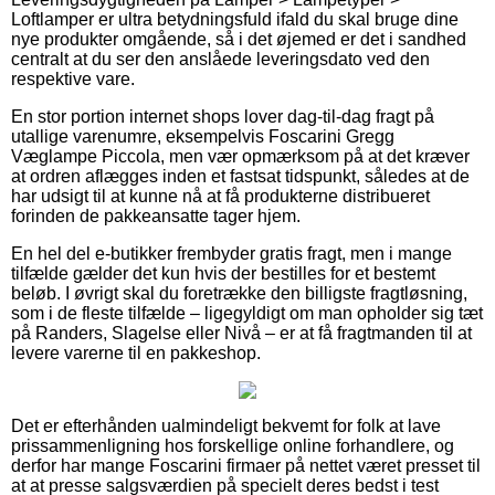
Loftlamper er ultra betydningsfuld ifald du skal bruge dine
nye produkter omgående, så i det øjemed er det i sandhed
centralt at du ser den anslåede leveringsdato ved den
respektive vare.
En stor portion internet shops lover dag-til-dag fragt på
utallige varenumre, eksempelvis Foscarini Gregg
Væglampe Piccola, men vær opmærksom på at det kræver
at ordren aflægges inden et fastsat tidspunkt, således at de
har udsigt til at kunne nå at få produkterne distribueret
forinden de pakkeansatte tager hjem.
En hel del e-butikker frembyder gratis fragt, men i mange
tilfælde gælder det kun hvis der bestilles for et bestemt
beløb. I øvrigt skal du foretrække den billigste fragtløsning,
som i de fleste tilfælde – ligegyldigt om man opholder sig tæt
på Randers, Slagelse eller Nivå – er at få fragtmanden til at
levere varerne til en pakkeshop.
Det er efterhånden ualmindeligt bekvemt for folk at lave
prissammenligning hos forskellige online forhandlere, og
derfor har mange Foscarini firmaer på nettet været presset til
at at presse salgsværdien på specielt deres bedst i test