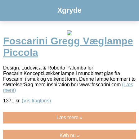
Xgryde
Foscarini Gregg Væglampe
Piccola
Design: Ludovica & Roberto Palomba for
FoscariniKoncept:Lækker lampe i mundblæst glas fra
Foscarini i smuk og velkendt form. Denne lampe kommer i to
størrelserSøg mere inspiration her www.foscarini.com
(Læs
mere)
1371
kr.
(Vis fragtpris)
Læs mere »
Køb nu »