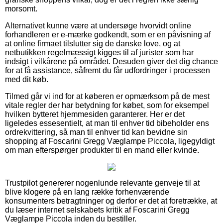
morsomt.
Alternativet kunne være at undersøge hvorvidt online
forhandleren er e-mærke godkendt, som er en påvisning af
at online firmaet tilslutter sig de danske love, og at
netbutikken regelmæssigt kigges til af jurister som har
indsigt i vilkårene på området. Desuden giver det dig chance
for at få assistance, såfremt du får udfordringer i processen
med dit køb.
Tilmed går vi ind for at køberen er opmærksom på de mest
vitale regler der har betydning for købet, som for eksempel
hvilken bytteret hjemmesiden garanterer. Her er det
ligeledes essesentielt, at man til enhver tid bibeholder ens
ordrekvittering, så man til enhver tid kan bevidne sin
shopping af Foscarini Gregg Væglampe Piccola, ligegyldigt
om man efterspørger produkter til en mand eller kvinde.
Trustpilot genererer nogenlunde relevante genveje til at
blive klogere på en lang række forhenværende
konsumenters betragtninger og derfor er det at foretrække, at
du læser internet selskabets kritik af Foscarini Gregg
Væglampe Piccola inden du bestiller.