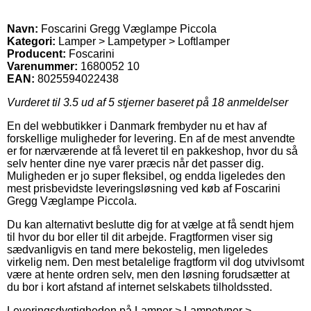
Navn:
Foscarini Gregg Væglampe Piccola
Kategori:
Lamper > Lampetyper > Loftlamper
Producent:
Foscarini
Varenummer:
1680052 10
EAN:
8025594022438
Vurderet til
3.5
ud af 5 stjerner baseret på
18
anmeldelser
En del webbutikker i Danmark frembyder nu et hav af
forskellige muligheder for levering. En af de mest anvendte
er for nærværende at få leveret til en pakkeshop, hvor du så
selv henter dine nye varer præcis når det passer dig.
Muligheden er jo super fleksibel, og endda ligeledes den
mest prisbevidste leveringsløsning ved køb af Foscarini
Gregg Væglampe Piccola.
Du kan alternativt beslutte dig for at vælge at få sendt hjem
til hvor du bor eller til dit arbejde. Fragtformen viser sig
sædvanligvis en tand mere bekostelig, men ligeledes
virkelig nem. Den mest betalelige fragtform vil dog utvivlsomt
være at hente ordren selv, men den løsning forudsætter at
du bor i kort afstand af internet selskabets tilholdssted.
Leveringsdygtigheden på Lamper > Lampetyper >