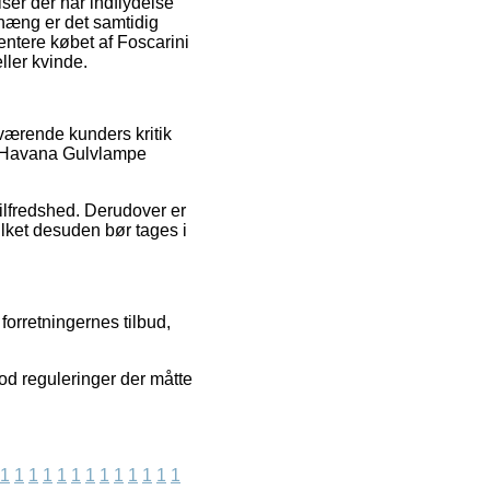
er der har indflydelse
nhæng er det samtidig
entere købet af Foscarini
ler kvinde.
nværende kunders kritik
ni Havana Gulvlampe
tilfredshed. Derudover er
ilket desuden bør tages i
forretningernes tilbud,
od reguleringer der måtte
1
1
1
1
1
1
1
1
1
1
1
1
1