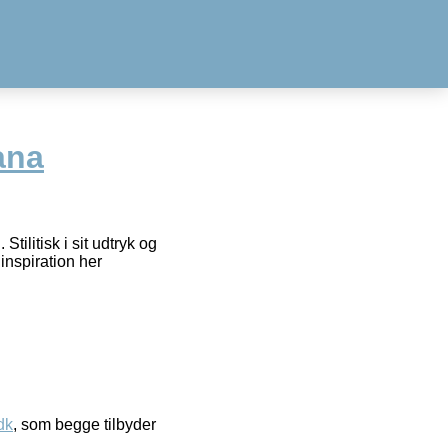
ana
ilitisk i sit udtryk og
inspiration her
dk
, som begge tilbyder