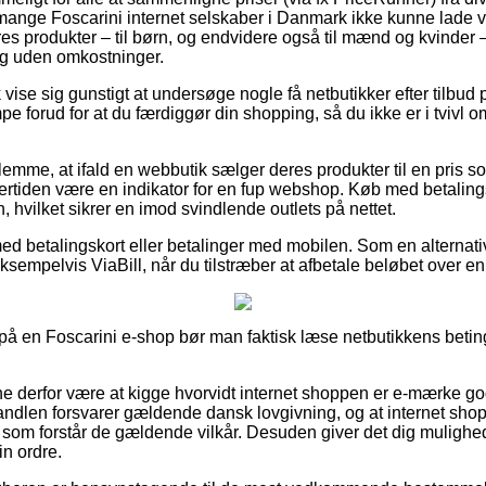
 mange Foscarini internet selskaber i Danmark ikke kunne lade
es produkter – til børn, og endvidere også til mænd og kvinder
ng uden omkostninger.
vise sig gunstigt at undersøge nogle få netbutikker efter tilbu
orud for at du færdiggør din shopping, så du ikke er i tvivl om 
glemme, at ifald en webbutik sælger deres produkter til en pris
dertiden være en indikator for en fup webshop. Køb med betalings
, hvilket sikrer en imod svindlende outlets på nettet.
 med betalingskort eller betalinger med mobilen. Som en alternat
ksempelvis ViaBill, når du tilstræber at afbetale beløbet over e
er på en Foscarini e-shop bør man faktisk læse netbutikkens betin
nne derfor være at kigge hvorvidt internet shoppen er e-mærke go
andlen forsvarer gældende dansk lovgivning, og at internet shopp
r som forstår de gældende vilkår. Desuden giver det dig mulighed 
n ordre.