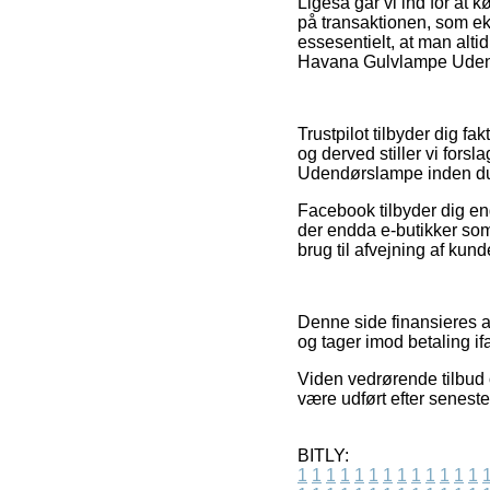
Ligeså går vi ind for at
på transaktionen, som ek
essesentielt, at man alti
Havana Gulvlampe Udendø
Trustpilot tilbyder dig f
og derved stiller vi for
Udendørslampe inden du
Facebook tilbyder dig end
der endda e-butikker som
brug til afvejning af kund
Denne side finansieres af
og tager imod betaling ifa
Viden vedrørende tilbud 
være udført efter seneste
BITLY:
1
1
1
1
1
1
1
1
1
1
1
1
1