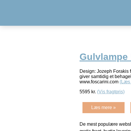
Gulvlampe
Design: Jozeph Forakis f
giver samtidig et behage
www.foscarini.com
(Læs
5595
kr.
(Vis fragtpris)
Læs mere »
De mest populære websho