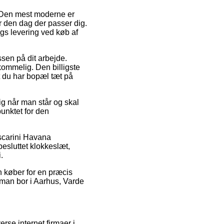
. Den mest moderne er
r den dag der passer dig.
gs levering ved køb af
essen på dit arbejde.
kommelig. Den billigste
t du har bopæl tæt på
g når man står og skal
punktet for den
oscarini Havana
esluttet klokkeslæt,
.
an køber for en præcis
 man bor i Aarhus, Varde
rse internet firmaer i