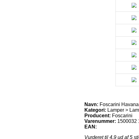
Navn:
Foscarini Havan
Kategori:
Lamper > Lam
Producent:
Foscarini
Varenummer:
1500032 
EAN:
Vurderet til
4.9
ud af 5 st