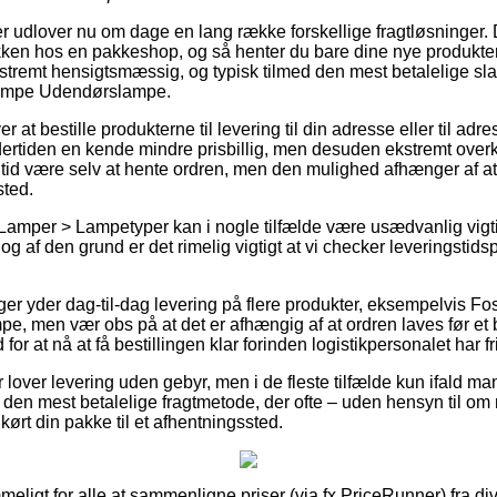
er udlover nu om dage en lang række forskellige fragtløsninger
pakken hos en pakkeshop, og så henter du bare dine nye produkte
tremt hensigtsmæssig, og typisk tilmed den mest betalelige sla
lampe Udendørslampe.
r at bestille produkterne til levering til din adresse eller til adr
ertiden en kende mindre prisbillig, men desuden ekstremt over
er tid være selv at hente ordren, men den mulighed afhænger af a
sted.
Lamper > Lampetyper kan i nogle tilfælde være usædvanlig vigti
og af den grund er det rimelig vigtigt at vi checker leveringstids
nger yder dag-til-dag levering på flere produkter, eksempelvis F
 men vær obs på at det er afhængig af at ordren laves før et b
or at nå at få bestillingen klar forinden logistikpersonalet har fri
aer lover levering uden gebyr, men i de fleste tilfælde kun ifald m
den mest betalelige fragtmetode, der ofte – uden hensyn til om
å kørt din pakke til et afhentningssted.
eligt for alle at sammenligne priser (via fx PriceRunner) fra dive