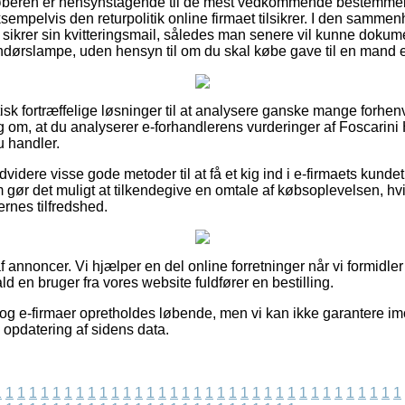
 køberen er hensynstagende til de mest vedkommende bestemmels
sempelvis den returpolitik online firmaet tilsikrer. I den samme
d sikrer sin kvitteringsmail, således man senere vil kunne dokum
rslampe, uden hensyn til om du skal købe gave til en mand el
aktisk fortræffelige løsninger til at analysere ganske mange forhe
slag om, at du analyserer e-forhandlerens vurderinger af Foscari
 handler.
videre visse gode metoder til at få et kig ind i e-firmaets kunde
 gør det muligt at tilkendegive en omtale af købsoplevelsen, hv
ernes tilfredshed.
 annoncer. Vi hjælper en del online forretninger når vi formidler 
ld en bruger fra vores website fuldfører en bestilling.
og e-firmaer opretholdes løbende, men vi kan ikke garantere im
 opdatering af sidens data.
1
1
1
1
1
1
1
1
1
1
1
1
1
1
1
1
1
1
1
1
1
1
1
1
1
1
1
1
1
1
1
1
1
1
1