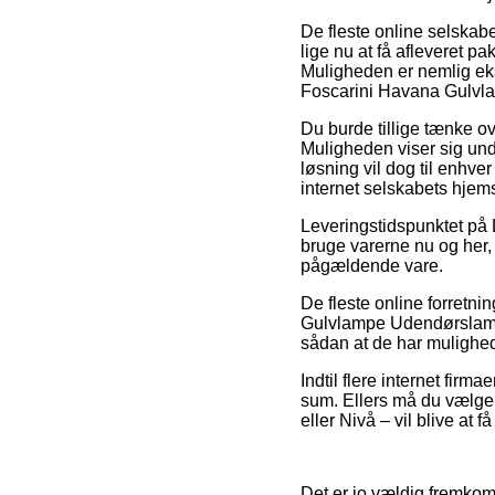
De fleste online selskab
lige nu at få afleveret 
Muligheden er nemlig eks
Foscarini Havana Gulv
Du burde tillige tænke ove
Muligheden viser sig und
løsning vil dog til enhv
internet selskabets hjem
Leveringstidspunktet på 
bruge varerne nu og her, 
pågældende vare.
De fleste online forretni
Gulvlampe Udendørslampe,
sådan at de har mulighed f
Indtil flere internet firm
sum. Ellers må du vælge 
eller Nivå – vil blive at f
Det er jo vældig fremkomm