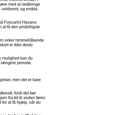
 være med at nedbringe
 – voldsomt, og endda
d på Foscarini Havana
at få den prisbilligste
 som virker himmelråbende
kort er ikke desto
iv mulighed kan du
n længere periode.
gelser, men det er bare
dkendt, fordi det bør
en fra tid til anden føres
for at få hjælp, når du