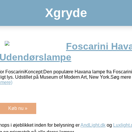
Xgryde
Foscarini Hav
 Udendørslampe
or FoscariniKoncept:Den populære Havana lampe fra Foscarini. St
ligt lys. Udstillet på Museum of Modern Art, New York.Søg mere 
 mere)
Køb nu »
ps i øjeblikket inden for belysning er
AndLight.dk
og
Luxlight.