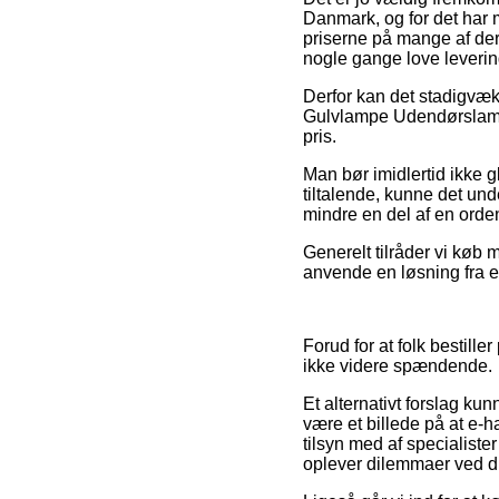
Danmark, og for det har
priserne på mange af der
nogle gange love leveri
Derfor kan det stadigvæk 
Gulvlampe Udendørslampe f
pris.
Man bør imidlertid ikke 
tiltalende, kunne det un
mindre en del af en orden
Generelt tilråder vi køb
anvende en løsning fra e
Forud for at folk bestill
ikke videre spændende.
Et alternativt forslag ku
være et billede på at e-h
tilsyn med af specialiste
oplever dilemmaer ved di