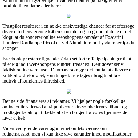
Aluminium m. Lysdæmper, hvad end man er på udkig efter et
produkt til en dame eller herre.
Trustpilot resulterer i en række ønskværdige chancer for at eftersøge
diverse forhenværende køberes omtaler og på grund af dette er det
klogt, at du sonderer online webshoppens omtaler af Foscarini
Lumiere Bordlampe Piccola Hvid Aluminium m. Lysdæmper før du
shopper.
Facebook præsterer lignende sådan set fortræffelige løsninger til at
få et kig ind i webshoppens kundetilfredshed. Derudover ser vi
faktisk online varehuse i Danmark som gør det muligt at aflevere en
kritik af ordreforløbet, som tillige burde tages i brug til at få et
indtryk af kundernes tilfredshed.
Denne side finansieres af reklamer. Vi hjælper nogle forskellige
online outlets derved at vi publicerer virksomhedernes tilbud, og
modtager betaling i tilfælde af at en bruger fra vores hjemmeside
laver et køb.
Viden vedrørende varer og internet outlets værnes om
rutinemæssigt, men vi kan ikke give garantier imod modifikationer