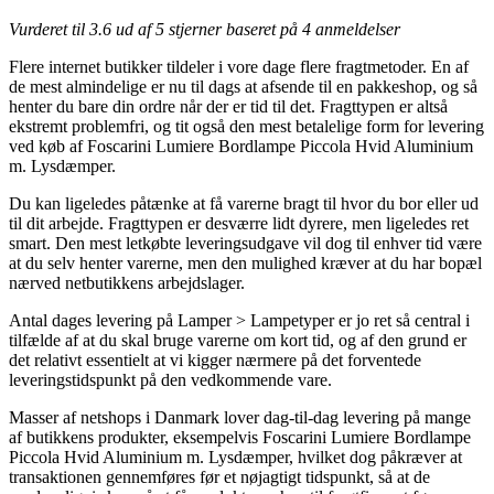
Vurderet til
3.6
ud af 5 stjerner baseret på
4
anmeldelser
Flere internet butikker tildeler i vore dage flere fragtmetoder. En af
de mest almindelige er nu til dags at afsende til en pakkeshop, og så
henter du bare din ordre når der er tid til det. Fragttypen er altså
ekstremt problemfri, og tit også den mest betalelige form for levering
ved køb af Foscarini Lumiere Bordlampe Piccola Hvid Aluminium
m. Lysdæmper.
Du kan ligeledes påtænke at få varerne bragt til hvor du bor eller ud
til dit arbejde. Fragttypen er desværre lidt dyrere, men ligeledes ret
smart. Den mest letkøbte leveringsudgave vil dog til enhver tid være
at du selv henter varerne, men den mulighed kræver at du har bopæl
nærved netbutikkens arbejdslager.
Antal dages levering på Lamper > Lampetyper er jo ret så central i
tilfælde af at du skal bruge varerne om kort tid, og af den grund er
det relativt essentielt at vi kigger nærmere på det forventede
leveringstidspunkt på den vedkommende vare.
Masser af netshops i Danmark lover dag-til-dag levering på mange
af butikkens produkter, eksempelvis Foscarini Lumiere Bordlampe
Piccola Hvid Aluminium m. Lysdæmper, hvilket dog påkræver at
transaktionen gennemføres før et nøjagtigt tidspunkt, så at de