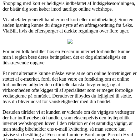
Shopping med kort er heldigvis indbefattet af Indsigelsesordningen,
der bistår dig som køber imod uærlige online webshops.
Vi anbefaler generelt handler med kort eller mobilbetaling. Som en
anden løsning kunne du drage nytte af en afdragsordning fra f.eks.
ViaBill, hvis du efterspørger at dække regningen over flere uger.
Forinden folk bestiller hos en Foscarini internet forhandler kunne
man i reglen bese deres betingelser, det er dog almindeligvis en
tidskrævende opgave.
Et nemt alternativ kunne måske være at se om online forretningen er
støttet af e-mærket, fordi det kan være en forsikring om at online
forhandleren adlyder den officielle danske lovgivning, og at
virksomheden ofte kigges til af specialister som er meget fortrolige
vedtægterne på området. Derudover tilbydes du lejlighed til støtte,
hvis du bliver udsat for vanskeligheder med din handel.
Desuden tilråder vi at kunden er vidende om de vigtigste vedtægter
der har indflydelse på handlen, som eksempelvis den byttepolitik
internet webshoppen lover. I den relation er det samtidig vigtigt, at
man stadig bibeholder ens e-mail kvittering, så man senere kan
påvise sin bestilling af Foscarini Lumiere Bordlampe Piccola Hvid