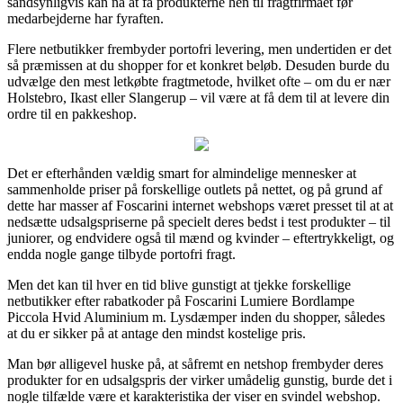
sandsynligvis kan nå at få produkterne hen til fragtfirmaet før
medarbejderne har fyraften.
Flere netbutikker frembyder portofri levering, men undertiden er det
så præmissen at du shopper for et konkret beløb. Desuden burde du
udvælge den mest letkøbte fragtmetode, hvilket ofte – om du er nær
Holstebro, Ikast eller Slangerup – vil være at få dem til at levere din
ordre til en pakkeshop.
Det er efterhånden vældig smart for almindelige mennesker at
sammenholde priser på forskellige outlets på nettet, og på grund af
dette har masser af Foscarini internet webshops været presset til at at
nedsætte udsalgspriserne på specielt deres bedst i test produkter – til
juniorer, og endvidere også til mænd og kvinder – eftertrykkeligt, og
endda nogle gange tilbyde portofri fragt.
Men det kan til hver en tid blive gunstigt at tjekke forskellige
netbutikker efter rabatkoder på Foscarini Lumiere Bordlampe
Piccola Hvid Aluminium m. Lysdæmper inden du shopper, således
at du er sikker på at antage den mindst kostelige pris.
Man bør alligevel huske på, at såfremt en netshop frembyder deres
produkter for en udsalgspris der virker umådelig gunstig, burde det i
nogle tilfælde være et karakteristika der viser en svindel webshop.