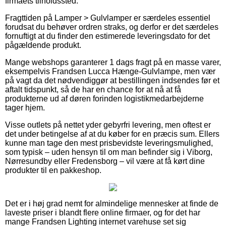
firmaets tilholdssted.
Fragttiden på Lamper > Gulvlamper er særdeles essentiel
forudsat du behøver ordren straks, og derfor er det særdeles
fornuftigt at du finder den estimerede leveringsdato for det
pågældende produkt.
Mange webshops garanterer 1 dags fragt på en masse varer,
eksempelvis Frandsen Lucca Hænge-Gulvlampe, men vær
på vagt da det nødvendiggør at bestillingen indsendes før et
aftalt tidspunkt, så de har en chance for at nå at få
produkterne ud af døren forinden logistikmedarbejderne
tager hjem.
Visse outlets på nettet yder gebyrfri levering, men oftest er
det under betingelse af at du køber for en præcis sum. Ellers
kunne man tage den mest prisbevidste leveringsmulighed,
som typisk – uden hensyn til om man befinder sig i Viborg,
Nørresundby eller Fredensborg – vil være at få kørt dine
produkter til en pakkeshop.
Det er i høj grad nemt for almindelige mennesker at finde de
laveste priser i blandt flere online firmaer, og for det har
mange Frandsen Lighting internet varehuse set sig