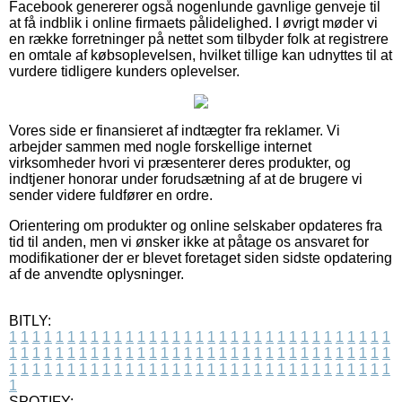
Facebook genererer også nogenlunde gavnlige genveje til
at få indblik i online firmaets pålidelighed. I øvrigt møder vi
en række forretninger på nettet som tilbyder folk at registrere
en omtale af købsoplevelsen, hvilket tillige kan udnyttes til at
vurdere tidligere kunders oplevelser.
Vores side er finansieret af indtægter fra reklamer. Vi
arbejder sammen med nogle forskellige internet
virksomheder hvori vi præsenterer deres produkter, og
indtjener honorar under forudsætning af at de brugere vi
sender videre fuldfører en ordre.
Orientering om produkter og online selskaber opdateres fra
tid til anden, men vi ønsker ikke at påtage os ansvaret for
modifikationer der er blevet foretaget siden sidste opdatering
af de anvendte oplysninger.
BITLY:
1
1
1
1
1
1
1
1
1
1
1
1
1
1
1
1
1
1
1
1
1
1
1
1
1
1
1
1
1
1
1
1
1
1
1
1
1
1
1
1
1
1
1
1
1
1
1
1
1
1
1
1
1
1
1
1
1
1
1
1
1
1
1
1
1
1
1
1
1
1
1
1
1
1
1
1
1
1
1
1
1
1
1
1
1
1
1
1
1
1
1
1
1
1
1
1
1
1
1
1
SPOTIFY: