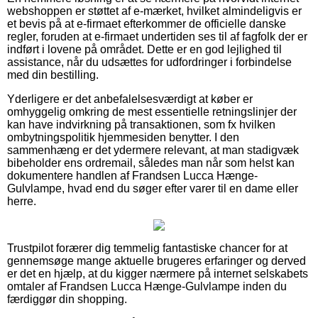
webshoppen er støttet af e-mærket, hvilket almindeligvis er
et bevis på at e-firmaet efterkommer de officielle danske
regler, foruden at e-firmaet undertiden ses til af fagfolk der er
indført i lovene på området. Dette er en god lejlighed til
assistance, når du udsættes for udfordringer i forbindelse
med din bestilling.
Yderligere er det anbefalelsesværdigt at køber er
omhyggelig omkring de mest essentielle retningslinjer der
kan have indvirkning på transaktionen, som fx hvilken
ombytningspolitik hjemmesiden benytter. I den
sammenhæng er det ydermere relevant, at man stadigvæk
bibeholder ens ordremail, således man når som helst kan
dokumentere handlen af Frandsen Lucca Hænge-
Gulvlampe, hvad end du søger efter varer til en dame eller
herre.
Trustpilot forærer dig temmelig fantastiske chancer for at
gennemsøge mange aktuelle brugeres erfaringer og derved
er det en hjælp, at du kigger nærmere på internet selskabets
omtaler af Frandsen Lucca Hænge-Gulvlampe inden du
færdiggør din shopping.