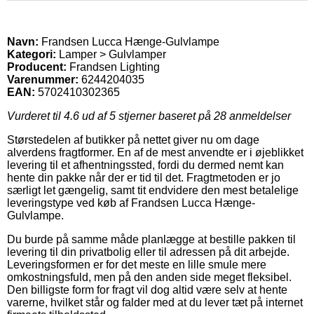
Navn:
Frandsen Lucca Hænge-Gulvlampe
Kategori:
Lamper > Gulvlamper
Producent:
Frandsen Lighting
Varenummer:
6244204035
EAN:
5702410302365
Vurderet til
4.6
ud af 5 stjerner baseret på
28
anmeldelser
Størstedelen af butikker på nettet giver nu om dage
alverdens fragtformer. En af de mest anvendte er i øjeblikket
levering til et afhentningssted, fordi du dermed nemt kan
hente din pakke når der er tid til det. Fragtmetoden er jo
særligt let gængelig, samt tit endvidere den mest betalelige
leveringstype ved køb af Frandsen Lucca Hænge-
Gulvlampe.
Du burde på samme måde planlægge at bestille pakken til
levering til din privatbolig eller til adressen på dit arbejde.
Leveringsformen er for det meste en lille smule mere
omkostningsfuld, men på den anden side meget fleksibel.
Den billigste form for fragt vil dog altid være selv at hente
varerne, hvilket står og falder med at du lever tæt på internet