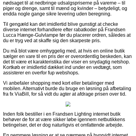
nødsaget til at nedbringe udsalgspriserne på varerne – til
piger og drenge, samt til mænd og kvinder – betydeligt, og
endda nogle gange sikre levering uden beregning.
Til gengæld kan det imidlertid blive gunstigt at checke
diverse internet forhandlere efter rabatkoder på Frandsen
Lucca Hænge-Gulvlampe før du placerer ordren, således at
du er tryg ved at skaffe sig den skarpeste pris.
Du må blot være omhyggelig med, at hvis en online butik
sælger en vare til en pris der er overordentlig beskeden, kan
det tit være et karakteristika der viser en snydagtig netshop.
Kortkøb er imidlertid dækket ind under en vedtægt, som
assisterer en overfor fup webshops.
Vi anbefaler shopping med kort eller betalinger med
mobilen. Alternativt burde du bruge en løsning på afbetaling
fra fx ViaBill, for så vidt du agter at afdrage prisen over tid.
Inden folk bestiller i en Frandsen Lighting internet butik
behøver de for at være sikker løbe igennem netbutikkens
betingelser, det er dog naturligvis et omfattende arbejde.
En nemmere løsning er at se nærmere på hvorvidt internet