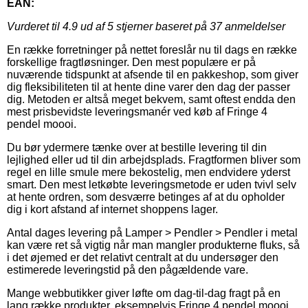
EAN:
Vurderet til
4.9
ud af 5 stjerner baseret på
37
anmeldelser
En række forretninger på nettet foreslår nu til dags en række
forskellige fragtløsninger. Den mest populære er på
nuværende tidspunkt at afsende til en pakkeshop, som giver
dig fleksibiliteten til at hente dine varer den dag der passer
dig. Metoden er altså meget bekvem, samt oftest endda den
mest prisbevidste leveringsmanér ved køb af Fringe 4
pendel moooi.
Du bør ydermere tænke over at bestille levering til din
lejlighed eller ud til din arbejdsplads. Fragtformen bliver som
regel en lille smule mere bekostelig, men endvidere yderst
smart. Den mest letkøbte leveringsmetode er uden tvivl selv
at hente ordren, som desværre betinges af at du opholder
dig i kort afstand af internet shoppens lager.
Antal dages levering på Lamper > Pendler > Pendler i metal
kan være ret så vigtig når man mangler produkterne fluks, så
i det øjemed er det relativt centralt at du undersøger den
estimerede leveringstid på den pågældende vare.
Mange webbutikker giver løfte om dag-til-dag fragt på en
lang række produkter, eksempelvis Fringe 4 pendel moooi,