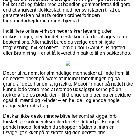
hvilket står og falder med at handlen gemmenføres tidligere
end et angivent klokkeslæt, med hensynstagen til at de
garanteret kan nå at få ordren ordnet forinden
lagermedarbejderne drager hjemad.
Indtil flere online virksomheder sikrer levering uden
omkostninger, men for det meste kun når der aftages for en
bestemt pris. Alternativt burde du vælge den billigste
fragtløsning, hvilket oftest – om du bor i Aarhus, Ringsted
eller Bramming – er at få leveret din pakke til en pakkeshop.
Det er ultra nemt for almindelige mennesker at finde frem til
de bedste priser på tværs af internet forretninger, og på
grund af dette har en lang række Moooi firmaer på nettet ikke
kunne lade være med at stampe udsalgspriserne på en
række af deres produkter – til drenge og piger, og endvidere
også til mænd og kvinder – en hel del, og endda nogle
gange yde gratis fragt.
Det kan ikke desto mindre blive lønsomt at kigge forbi
forskellige online virksomheder efter tilbud på Fringe 4
pendel moooi forinden du shopper, sådan at man er
usvigeligt sikker på at skaffe sig den bedste pris.