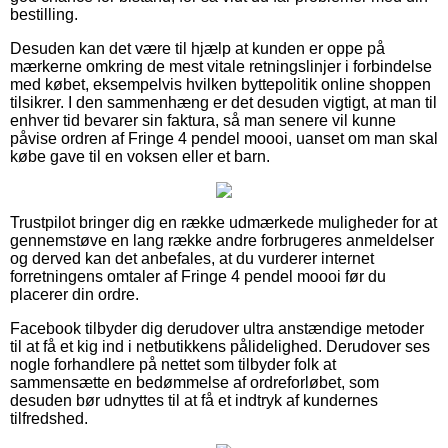
bestilling.
Desuden kan det være til hjælp at kunden er oppe på
mærkerne omkring de mest vitale retningslinjer i forbindelse
med købet, eksempelvis hvilken byttepolitik online shoppen
tilsikrer. I den sammenhæng er det desuden vigtigt, at man til
enhver tid bevarer sin faktura, så man senere vil kunne
påvise ordren af Fringe 4 pendel moooi, uanset om man skal
købe gave til en voksen eller et barn.
Trustpilot bringer dig en række udmærkede muligheder for at
gennemstøve en lang række andre forbrugeres anmeldelser
og derved kan det anbefales, at du vurderer internet
forretningens omtaler af Fringe 4 pendel moooi før du
placerer din ordre.
Facebook tilbyder dig derudover ultra anstændige metoder
til at få et kig ind i netbutikkens pålidelighed. Derudover ses
nogle forhandlere på nettet som tilbyder folk at
sammensætte en bedømmelse af ordreforløbet, som
desuden bør udnyttes til at få et indtryk af kundernes
tilfredshed.