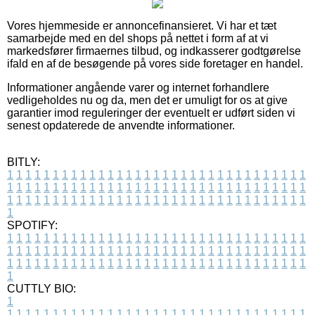
Vores hjemmeside er annoncefinansieret. Vi har et tæt
samarbejde med en del shops på nettet i form af at vi
markedsfører firmaernes tilbud, og indkasserer godtgørelse
ifald en af de besøgende på vores side foretager en handel.
Informationer angående varer og internet forhandlere
vedligeholdes nu og da, men det er umuligt for os at give
garantier imod reguleringer der eventuelt er udført siden vi
senest opdaterede de anvendte informationer.
BITLY:
1
1
1
1
1
1
1
1
1
1
1
1
1
1
1
1
1
1
1
1
1
1
1
1
1
1
1
1
1
1
1
1
1
1
1
1
1
1
1
1
1
1
1
1
1
1
1
1
1
1
1
1
1
1
1
1
1
1
1
1
1
1
1
1
1
1
1
1
1
1
1
1
1
1
1
1
1
1
1
1
1
1
1
1
1
1
1
1
1
1
1
1
1
1
1
1
1
1
1
1
SPOTIFY:
1
1
1
1
1
1
1
1
1
1
1
1
1
1
1
1
1
1
1
1
1
1
1
1
1
1
1
1
1
1
1
1
1
1
1
1
1
1
1
1
1
1
1
1
1
1
1
1
1
1
1
1
1
1
1
1
1
1
1
1
1
1
1
1
1
1
1
1
1
1
1
1
1
1
1
1
1
1
1
1
1
1
1
1
1
1
1
1
1
1
1
1
1
1
1
1
1
1
1
1
CUTTLY BIO:
1
1
1
1
1
1
1
1
1
1
1
1
1
1
1
1
1
1
1
1
1
1
1
1
1
1
1
1
1
1
1
1
1
1