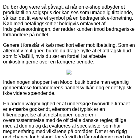
Du bør dog være så påvagt, at når en e-shop udbyder et
produkt til en salgspris der kan ses som umådelig tiltalende,
så kan det tit være et symbol på en bedragerisk e-forretning.
Køb med betalingskort er heldigvis omfavnet af
Indsigelsesordningen, der redder kunden imod bedrageriske
forhandlere på nettet.
Generelt foreslår vi køb med kort eller mobilbetaling. Som en
alternativ mulighed burde du drage nytte af et afdragstilbud
som fx ViaBill, hvis du ser en fordel i at afbetale
omkostningerne over en længere periode.
Inden nogen shopper i en Moooi butik burde man egentlig
gennemlæse forhandlerens handelsvilkår, dog er det typisk
ikke videre spændende.
En anden valgmulighed er at undersøge hvorvidt e-firmaet
er e-mærke godkendt, eftersom det typisk er en
tilkendegivelse af at netshoppen opererer i
overensstemmelse med de officielle danske regler, tillige
med at den nu og da evalueres af specialister som har
meget erfaring med vilkårene på området. Det er en rigtig
god chance for bistand, for så vidt du får problemer med din