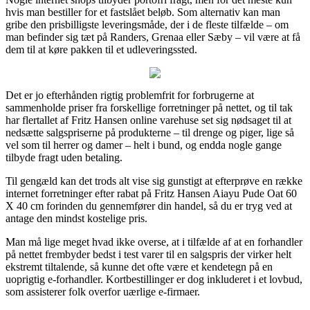
hvis man bestiller for et fastslået beløb. Som alternativ kan man
gribe den prisbilligste leveringsmåde, der i de fleste tilfælde – om
man befinder sig tæt på Randers, Grenaa eller Sæby – vil være at få
dem til at køre pakken til et udleveringssted.
Det er jo efterhånden rigtig problemfrit for forbrugerne at
sammenholde priser fra forskellige forretninger på nettet, og til tak
har flertallet af Fritz Hansen online varehuse set sig nødsaget til at
nedsætte salgspriserne på produkterne – til drenge og piger, lige så
vel som til herrer og damer – helt i bund, og endda nogle gange
tilbyde fragt uden betaling.
Til gengæld kan det trods alt vise sig gunstigt at efterprøve en række
internet forretninger efter rabat på Fritz Hansen Aiayu Pude Oat 60
X 40 cm forinden du gennemfører din handel, så du er tryg ved at
antage den mindst kostelige pris.
Man må lige meget hvad ikke overse, at i tilfælde af at en forhandler
på nettet frembyder bedst i test varer til en salgspris der virker helt
ekstremt tiltalende, så kunne det ofte være et kendetegn på en
uoprigtig e-forhandler. Kortbestillinger er dog inkluderet i et lovbud,
som assisterer folk overfor uærlige e-firmaer.