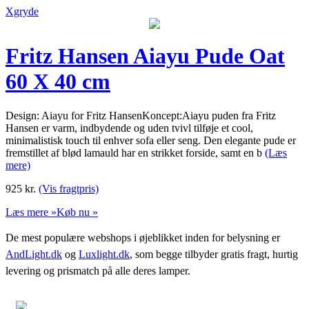
Xgryde
Fritz Hansen Aiayu Pude Oat
60 X 40 cm
Design: Aiayu for Fritz HansenKoncept:Aiayu puden fra Fritz
Hansen er varm, indbydende og uden tvivl tilføje et cool,
minimalistisk touch til enhver sofa eller seng. Den elegante pude er
fremstillet af blød lamauld har en strikket forside, samt en b
(Læs
mere)
925
kr.
(Vis fragtpris)
Læs mere »
Køb nu »
De mest populære webshops i øjeblikket inden for belysning er
AndLight.dk
og
Luxlight.dk
, som begge tilbyder gratis fragt, hurtig
levering og prismatch på alle deres lamper.