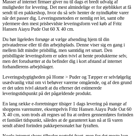
Masser af internet firmaer giver nu til dags et bredt udvalg af
muligheder for levering. Det mest almindelige er for øjeblikket at få
sendt til en pakkeshop, hvor du så selv henter de nyindkøbte varer
når det passer dig. Leveringsmetoden er nemlig ret let, samt ofte
ydermere den mest prisbevidste leveringsform ved køb af Fritz
Hansen Aiayu Pude Oat 60 X 40 cm.
Du bør ligeledes forsøge at vælge afsending hjem til din
privatadresse eller til din arbejdsplads. Denne viser sig en gang i
mellem lidt mindre prisbillig, men samtidig ret smart. Den
prisbilligste leveringsform er uden tvivl at hente produkterne selv,
men det forudsætter at du befinder dig i kort afstand af internet
forhandlerens arbejdslager.
Leveringsdygtigheden på Home > Puder og Tæpper er selvfølgelig
usædvanlig vital om vi behøver varerne omgående, og af den grund
er det uden tvivl aktuelt at du efterser det estimerede
leveringstidspunkt på det pågældende produkt.
En lang række e-forretninger tilsiger 1 dags levering på mange af
shoppens varenumre, eksempelvis Fritz Hansen Aiayu Pude Oat 60
X 40 cm, som trods alt regnes ud fra at ordren gennemføres forinden
et fastslået tidspunkt, således at de garanteret kan nå at få varen
sendt afsted forinden pakkepersonalet har fyraften.
Nogle internet shops tilbyder portofri fragt, men for det meste kun