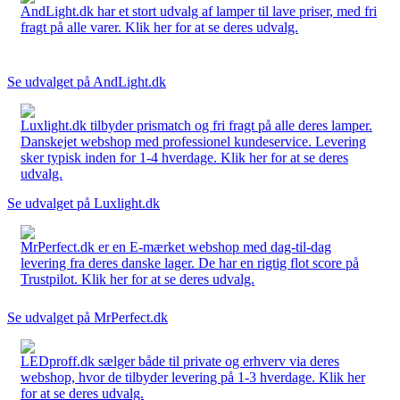
AndLight.dk har et stort udvalg af lamper til lave priser, med fri
fragt på alle varer. Klik her for at se deres udvalg.
Se udvalget på AndLight.dk
Luxlight.dk tilbyder prismatch og fri fragt på alle deres lamper.
Danskejet webshop med professionel kundeservice. Levering
sker typisk inden for 1-4 hverdage. Klik her for at se deres
udvalg.
Se udvalget på Luxlight.dk
MrPerfect.dk er en E-mærket webshop med dag-til-dag
levering fra deres danske lager. De har en rigtig flot score på
Trustpilot. Klik her for at se deres udvalg.
Se udvalget på MrPerfect.dk
LEDproff.dk sælger både til private og erhverv via deres
webshop, hvor de tilbyder levering på 1-3 hverdage. Klik her
for at se deres udvalg.