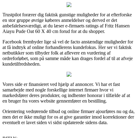
Trustpilot forærer dig faktisk gunstige muligheder for at efterforske
en stor gruppe øvrige køberes anmeldelser og derved er det
anbefalelsesværdigt, at du læser e-firmaets ratings af Fritz Hansen
Aiayu Pude Oat 60 X 40 cm forud for at du shopper.
Facebook frembyder lige så vel de facto anstændige muligheder for
at få indtryk af online forhandlerens kundefokus. Her ser vi faktisk
netbutikker som tilbyder folk at aflevere en vurdering af
ordreforløbet, som på samme måde kan drages fordel af til at afveje
kundetilfredsheden.
Vores side er finansieret ved hjælp af annoncer. Vi har et fast
samarbejde med nogle forskellige internet firmaer hvor vi
markedsfører deres produkter, og indhenter honorar i tilfælde af at
en bruger fra vores website gennemfører en bestilling.
Orientering vedrørende tilbud og online firmaer ajourføres nu og da,
men det er ikke muligt for os at give garantier imod korrektioner der
eventuelt er lavet siden vi sidst opdaterede sidens data.