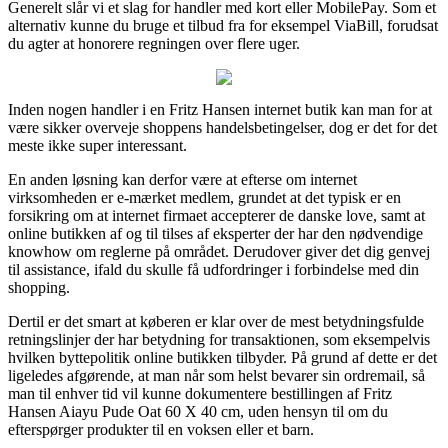
Generelt slår vi et slag for handler med kort eller MobilePay. Som et
alternativ kunne du bruge et tilbud fra for eksempel ViaBill, forudsat
du agter at honorere regningen over flere uger.
Inden nogen handler i en Fritz Hansen internet butik kan man for at
være sikker overveje shoppens handelsbetingelser, dog er det for det
meste ikke super interessant.
En anden løsning kan derfor være at efterse om internet
virksomheden er e-mærket medlem, grundet at det typisk er en
forsikring om at internet firmaet accepterer de danske love, samt at
online butikken af og til tilses af eksperter der har den nødvendige
knowhow om reglerne på området. Derudover giver det dig genvej
til assistance, ifald du skulle få udfordringer i forbindelse med din
shopping.
Dertil er det smart at køberen er klar over de mest betydningsfulde
retningslinjer der har betydning for transaktionen, som eksempelvis
hvilken byttepolitik online butikken tilbyder. På grund af dette er det
ligeledes afgørende, at man når som helst bevarer sin ordremail, så
man til enhver tid vil kunne dokumentere bestillingen af Fritz
Hansen Aiayu Pude Oat 60 X 40 cm, uden hensyn til om du
efterspørger produkter til en voksen eller et barn.