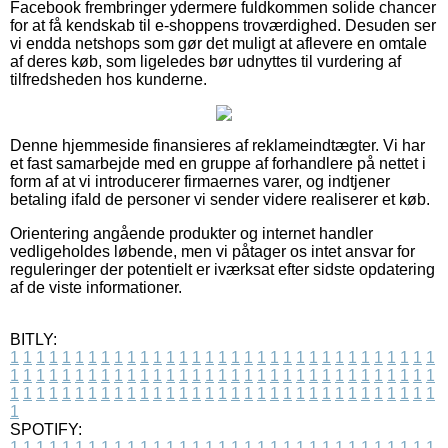
Facebook frembringer ydermere fuldkommen solide chancer
for at få kendskab til e-shoppens troværdighed. Desuden ser
vi endda netshops som gør det muligt at aflevere en omtale
af deres køb, som ligeledes bør udnyttes til vurdering af
tilfredsheden hos kunderne.
Denne hjemmeside finansieres af reklameindtægter. Vi har
et fast samarbejde med en gruppe af forhandlere på nettet i
form af at vi introducerer firmaernes varer, og indtjener
betaling ifald de personer vi sender videre realiserer et køb.
Orientering angående produkter og internet handler
vedligeholdes løbende, men vi påtager os intet ansvar for
reguleringer der potentielt er iværksat efter sidste opdatering
af de viste informationer.
BITLY:
1
1
1
1
1
1
1
1
1
1
1
1
1
1
1
1
1
1
1
1
1
1
1
1
1
1
1
1
1
1
1
1
1
1
1
1
1
1
1
1
1
1
1
1
1
1
1
1
1
1
1
1
1
1
1
1
1
1
1
1
1
1
1
1
1
1
1
1
1
1
1
1
1
1
1
1
1
1
1
1
1
1
1
1
1
1
1
1
1
1
1
1
1
1
1
1
1
1
1
1
SPOTIFY:
1
1
1
1
1
1
1
1
1
1
1
1
1
1
1
1
1
1
1
1
1
1
1
1
1
1
1
1
1
1
1
1
1