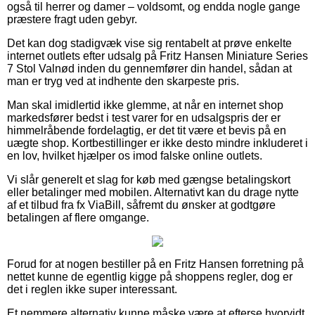
også til herrer og damer – voldsomt, og endda nogle gange
præstere fragt uden gebyr.
Det kan dog stadigvæk vise sig rentabelt at prøve enkelte
internet outlets efter udsalg på Fritz Hansen Miniature Series
7 Stol Valnød inden du gennemfører din handel, sådan at
man er tryg ved at indhente den skarpeste pris.
Man skal imidlertid ikke glemme, at når en internet shop
markedsfører bedst i test varer for en udsalgspris der er
himmelråbende fordelagtig, er det tit være et bevis på en
uægte shop. Kortbestillinger er ikke desto mindre inkluderet i
en lov, hvilket hjælper os imod falske online outlets.
Vi slår generelt et slag for køb med gængse betalingskort
eller betalinger med mobilen. Alternativt kan du drage nytte
af et tilbud fra fx ViaBill, såfremt du ønsker at godtgøre
betalingen af flere omgange.
Forud for at nogen bestiller på en Fritz Hansen forretning på
nettet kunne de egentlig kigge på shoppens regler, dog er
det i reglen ikke super interessant.
Et nemmere alternativ kunne måske være at efterse hvorvidt