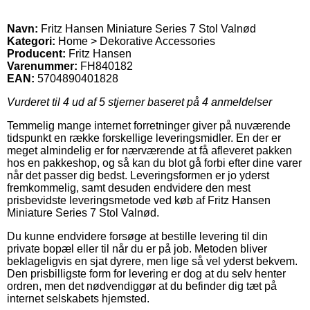
Navn:
Fritz Hansen Miniature Series 7 Stol Valnød
Kategori:
Home > Dekorative Accessories
Producent:
Fritz Hansen
Varenummer:
FH840182
EAN:
5704890401828
Vurderet til
4
ud af 5 stjerner baseret på
4
anmeldelser
Temmelig mange internet forretninger giver på nuværende
tidspunkt en række forskellige leveringsmidler. En der er
meget almindelig er for nærværende at få afleveret pakken
hos en pakkeshop, og så kan du blot gå forbi efter dine varer
når det passer dig bedst. Leveringsformen er jo yderst
fremkommelig, samt desuden endvidere den mest
prisbevidste leveringsmetode ved køb af Fritz Hansen
Miniature Series 7 Stol Valnød.
Du kunne endvidere forsøge at bestille levering til din
private bopæl eller til når du er på job. Metoden bliver
beklageligvis en sjat dyrere, men lige så vel yderst bekvem.
Den prisbilligste form for levering er dog at du selv henter
ordren, men det nødvendiggør at du befinder dig tæt på
internet selskabets hjemsted.