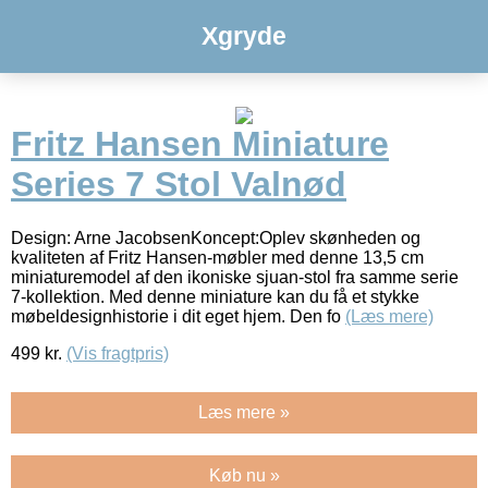
Xgryde
Fritz Hansen Miniature
Series 7 Stol Valnød
Design: Arne JacobsenKoncept:Oplev skønheden og
kvaliteten af Fritz Hansen-møbler med denne 13,5 cm
miniaturemodel af den ikoniske sjuan-stol fra samme serie
7-kollektion. Med denne miniature kan du få et stykke
møbeldesignhistorie i dit eget hjem. Den fo
(Læs mere)
499
kr.
(Vis fragtpris)
Læs mere »
Køb nu »