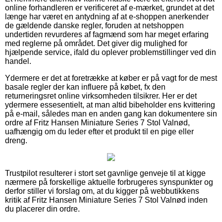
online forhandleren er verificeret af e-mærket, grundet at det
længe har været en antydning af at e-shoppen anerkender
de gældende danske regler, foruden at netshoppen
undertiden revurderes af fagmænd som har meget erfaring
med reglerne på området. Det giver dig mulighed for
hjælpende service, ifald du oplever problemstillinger ved din
handel.
Ydermere er det at foretrække at køber er på vagt for de mest
basale regler der kan influere på købet, fx den
returneringsret online virksomheden tilsikrer. Her er det
ydermere essesentielt, at man altid bibeholder ens kvittering
på e-mail, således man en anden gang kan dokumentere sin
ordre af Fritz Hansen Miniature Series 7 Stol Valnød,
uafhængig om du leder efter et produkt til en pige eller
dreng.
Trustpilot resulterer i stort set gavnlige genveje til at kigge
nærmere på forskellige aktuelle forbrugeres synspunkter og
derfor stiller vi forslag om, at du kigger på webbutikkens
kritik af Fritz Hansen Miniature Series 7 Stol Valnød inden
du placerer din ordre.