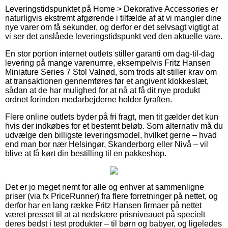
Leveringstidspunktet på Home > Dekorative Accessories er
naturligvis ekstremt afgørende i tilfælde af at vi mangler dine
nye varer om få sekunder, og derfor er det selvsagt vigtigt at
vi ser det anslåede leveringstidspunkt ved den aktuelle vare.
En stor portion internet outlets stiller garanti om dag-til-dag
levering på mange varenumre, eksempelvis Fritz Hansen
Miniature Series 7 Stol Valnød, som trods alt stiller krav om
at transaktionen gennemføres før et angivent klokkeslæt,
sådan at de har mulighed for at nå at få dit nye produkt
ordnet forinden medarbejderne holder fyraften.
Flere online outlets byder på fri fragt, men tit gælder det kun
hvis der indkøbes for et bestemt beløb. Som alternativ må du
udvælge den billigste leveringsmodel, hvilket gerne – hvad
end man bor nær Helsingør, Skanderborg eller Nivå – vil
blive at få kørt din bestilling til en pakkeshop.
Det er jo meget nemt for alle og enhver at sammenligne
priser (via fx PriceRunner) fra flere forretninger på nettet, og
derfor har en lang række Fritz Hansen firmaer på nettet
været presset til at at nedskære prisniveauet på specielt
deres bedst i test produkter – til børn og babyer, og ligeledes