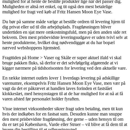
mulighed for at hente de bestilte produkter lige når det passer dig.
Muligheden er altså ret enkel, og tit også den mest betalelige
mulighed for fragt ved køb af Fritz Hansen Moon Eye Vase.
Du bør på samme måde vælge at bestille ordren til levering hjem til
dig privat eller ud til din arbejdsplads. Fragtløsningen bliver
undertiden en sjat mere omkostningsfuld, men på den anden side ret
bekvem. Den mest prisbevidste leveringsudgave er uden tvivl selv at
hente produkterne, hvilket dog nødvendiggør at du har bopæl
nærved webshoppens hjemsted.
Fragttiden på Home > Vaser og Skåle er super aktuel ifald vi skal
bruge pakken fluks, så derfor er det selvfølgelig afgørende at vi
kigger nærmere på tidshorisonten for levering ved den aktuelle vare.
En række internet outlets lover 1 hverdags levering på adskillige
varenumre, eksempelvis Fritz Hansen Moon Eye Vase, men vær på
vagt da det er påkrævet at handlen laves forinden et fastslået
klokkeslæt, med hensynstagen til at de har mulighed for at nå at få
varen afsted før personalet holder fyraften.
Visse internet virksomheder sikrer fragt uden betaling, men tit kun
hvis der indkøbes for en fastsat sum. Desuden kunne man snuppe
den mest prisbevidste fragtløsning, der gerne – uden hensyn til om
du er tæt på København, Varde eller Struer – vil blive at få dem til at
levere din bestilling til et udleveringssted.