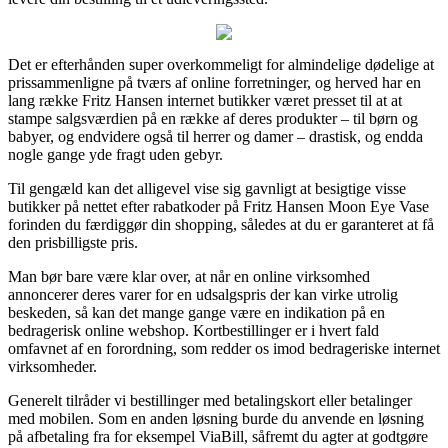
Det er efterhånden super overkommeligt for almindelige dødelige at
prissammenligne på tværs af online forretninger, og herved har en
lang række Fritz Hansen internet butikker været presset til at at
stampe salgsværdien på en række af deres produkter – til børn og
babyer, og endvidere også til herrer og damer – drastisk, og endda
nogle gange yde fragt uden gebyr.
Til gengæld kan det alligevel vise sig gavnligt at besigtige visse
butikker på nettet efter rabatkoder på Fritz Hansen Moon Eye Vase
forinden du færdiggør din shopping, således at du er garanteret at få
den prisbilligste pris.
Man bør bare være klar over, at når en online virksomhed
annoncerer deres varer for en udsalgspris der kan virke utrolig
beskeden, så kan det mange gange være en indikation på en
bedragerisk online webshop. Kortbestillinger er i hvert fald
omfavnet af en forordning, som redder os imod bedrageriske internet
virksomheder.
Generelt tilråder vi bestillinger med betalingskort eller betalinger
med mobilen. Som en anden løsning burde du anvende en løsning
på afbetaling fra for eksempel ViaBill, såfremt du agter at godtgøre