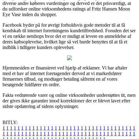
diverse andre køberes vurderinger og derved er det prisværdigt, at
du udforsker online virksomhedens ratings af Fritz Hansen Moon
Eye Vase inden du shopper.
Facebook byder på for øvrigt forholdsvis gode metoder til at få
kendskab til internet forretningens kundetilfredshed. Foruden det ser
vi en række netshops hvor det er muligt at levere en anmeldelse af
deres købsoplevelse, hvilket lige så vel burde benyttes til at få et
indblik i tidligere kunders oplevelser.
Hjemmesiden er finansieret ved hjælp af reklamer. Vi har aftaler
med et hav af internet foretagender derved at vi markedsfører
firmaernes tilbud, og modtager betaling såfremt en af vores
besøgende fuldfører en ordre.
Fakta vedrørende varer og online virksomheder understøttes tit, men
der gives ikke garantier imod korrektioner der er blevet lavet efter
sidste opdatering af sidens oplysninger.
BITLY:
1
1
1
1
1
1
1
1
1
1
1
1
1
1
1
1
1
1
1
1
1
1
1
1
1
1
1
1
1
1
1
1
1
1
1
1
1
1
1
1
1
1
1
1
1
1
1
1
1
1
1
1
1
1
1
1
1
1
1
1
1
1
1
1
1
1
1
1
1
1
1
1