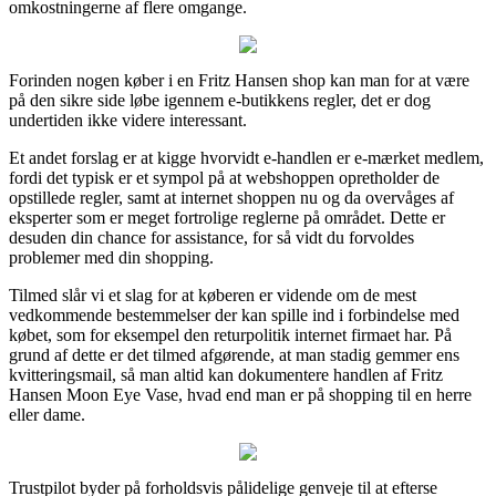
omkostningerne af flere omgange.
Forinden nogen køber i en Fritz Hansen shop kan man for at være
på den sikre side løbe igennem e-butikkens regler, det er dog
undertiden ikke videre interessant.
Et andet forslag er at kigge hvorvidt e-handlen er e-mærket medlem,
fordi det typisk er et sympol på at webshoppen opretholder de
opstillede regler, samt at internet shoppen nu og da overvåges af
eksperter som er meget fortrolige reglerne på området. Dette er
desuden din chance for assistance, for så vidt du forvoldes
problemer med din shopping.
Tilmed slår vi et slag for at køberen er vidende om de mest
vedkommende bestemmelser der kan spille ind i forbindelse med
købet, som for eksempel den returpolitik internet firmaet har. På
grund af dette er det tilmed afgørende, at man stadig gemmer ens
kvitteringsmail, så man altid kan dokumentere handlen af Fritz
Hansen Moon Eye Vase, hvad end man er på shopping til en herre
eller dame.
Trustpilot byder på forholdsvis pålidelige genveje til at efterse