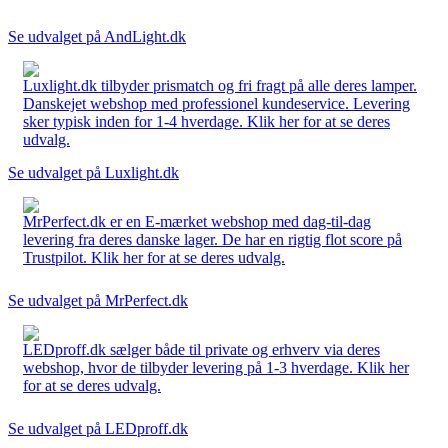
Se udvalget på AndLight.dk
Luxlight.dk tilbyder prismatch og fri fragt på alle deres lamper.
Danskejet webshop med professionel kundeservice. Levering
sker typisk inden for 1-4 hverdage. Klik her for at se deres
udvalg.
Se udvalget på Luxlight.dk
MrPerfect.dk er en E-mærket webshop med dag-til-dag
levering fra deres danske lager. De har en rigtig flot score på
Trustpilot. Klik her for at se deres udvalg.
Se udvalget på MrPerfect.dk
LEDproff.dk sælger både til private og erhverv via deres
webshop, hvor de tilbyder levering på 1-3 hverdage. Klik her
for at se deres udvalg.
Se udvalget på LEDproff.dk