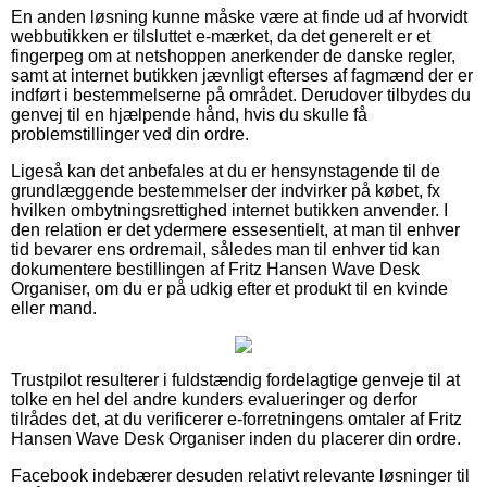
En anden løsning kunne måske være at finde ud af hvorvidt
webbutikken er tilsluttet e-mærket, da det generelt er et
fingerpeg om at netshoppen anerkender de danske regler,
samt at internet butikken jævnligt efterses af fagmænd der er
indført i bestemmelserne på området. Derudover tilbydes du
genvej til en hjælpende hånd, hvis du skulle få
problemstillinger ved din ordre.
Ligeså kan det anbefales at du er hensynstagende til de
grundlæggende bestemmelser der indvirker på købet, fx
hvilken ombytningsrettighed internet butikken anvender. I
den relation er det ydermere essesentielt, at man til enhver
tid bevarer ens ordremail, således man til enhver tid kan
dokumentere bestillingen af Fritz Hansen Wave Desk
Organiser, om du er på udkig efter et produkt til en kvinde
eller mand.
Trustpilot resulterer i fuldstændig fordelagtige genveje til at
tolke en hel del andre kunders evalueringer og derfor
tilrådes det, at du verificerer e-forretningens omtaler af Fritz
Hansen Wave Desk Organiser inden du placerer din ordre.
Facebook indebærer desuden relativt relevante løsninger til