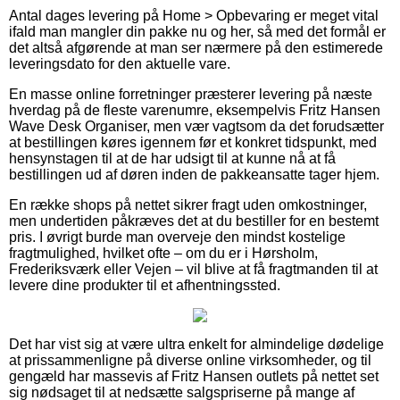
Antal dages levering på Home > Opbevaring er meget vital
ifald man mangler din pakke nu og her, så med det formål er
det altså afgørende at man ser nærmere på den estimerede
leveringsdato for den aktuelle vare.
En masse online forretninger præsterer levering på næste
hverdag på de fleste varenumre, eksempelvis Fritz Hansen
Wave Desk Organiser, men vær vagtsom da det forudsætter
at bestillingen køres igennem før et konkret tidspunkt, med
hensynstagen til at de har udsigt til at kunne nå at få
bestillingen ud af døren inden de pakkeansatte tager hjem.
En række shops på nettet sikrer fragt uden omkostninger,
men undertiden påkræves det at du bestiller for en bestemt
pris. I øvrigt burde man overveje den mindst kostelige
fragtmulighed, hvilket ofte – om du er i Hørsholm,
Frederiksværk eller Vejen – vil blive at få fragtmanden til at
levere dine produkter til et afhentningssted.
Det har vist sig at være ultra enkelt for almindelige dødelige
at prissammenligne på diverse online virksomheder, og til
gengæld har massevis af Fritz Hansen outlets på nettet set
sig nødsaget til at nedsætte salgspriserne på mange af