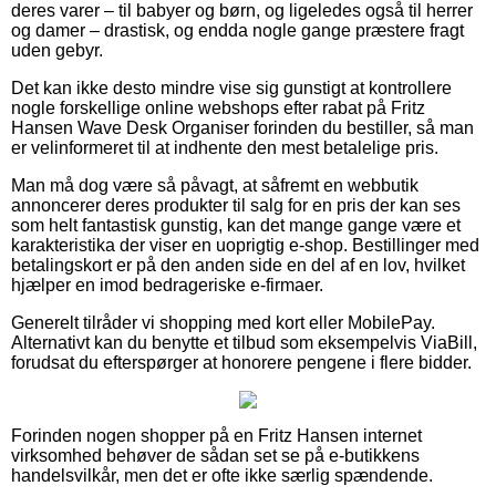
deres varer – til babyer og børn, og ligeledes også til herrer
og damer – drastisk, og endda nogle gange præstere fragt
uden gebyr.
Det kan ikke desto mindre vise sig gunstigt at kontrollere
nogle forskellige online webshops efter rabat på Fritz
Hansen Wave Desk Organiser forinden du bestiller, så man
er velinformeret til at indhente den mest betalelige pris.
Man må dog være så påvagt, at såfremt en webbutik
annoncerer deres produkter til salg for en pris der kan ses
som helt fantastisk gunstig, kan det mange gange være et
karakteristika der viser en uoprigtig e-shop. Bestillinger med
betalingskort er på den anden side en del af en lov, hvilket
hjælper en imod bedrageriske e-firmaer.
Generelt tilråder vi shopping med kort eller MobilePay.
Alternativt kan du benytte et tilbud som eksempelvis ViaBill,
forudsat du efterspørger at honorere pengene i flere bidder.
Forinden nogen shopper på en Fritz Hansen internet
virksomhed behøver de sådan set se på e-butikkens
handelsvilkår, men det er ofte ikke særlig spændende.