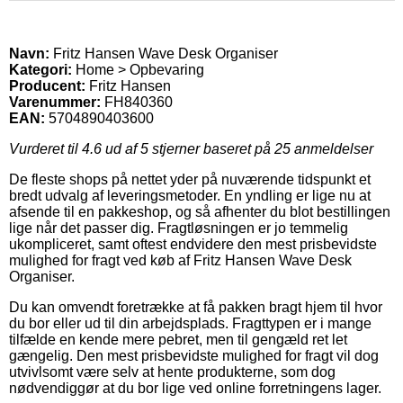
Navn:
Fritz Hansen Wave Desk Organiser
Kategori:
Home > Opbevaring
Producent:
Fritz Hansen
Varenummer:
FH840360
EAN:
5704890403600
Vurderet til
4.6
ud af 5 stjerner baseret på
25
anmeldelser
De fleste shops på nettet yder på nuværende tidspunkt et
bredt udvalg af leveringsmetoder. En yndling er lige nu at
afsende til en pakkeshop, og så afhenter du blot bestillingen
lige når det passer dig. Fragtløsningen er jo temmelig
ukompliceret, samt oftest endvidere den mest prisbevidste
mulighed for fragt ved køb af Fritz Hansen Wave Desk
Organiser.
Du kan omvendt foretrække at få pakken bragt hjem til hvor
du bor eller ud til din arbejdsplads. Fragttypen er i mange
tilfælde en kende mere pebret, men til gengæld ret let
gængelig. Den mest prisbevidste mulighed for fragt vil dog
utvivlsomt være selv at hente produkterne, som dog
nødvendiggør at du bor lige ved online forretningens lager.