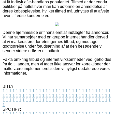
at få indtryk af e-handlens popularitet. Tilmed er der endda
butikker på nettet hvor man kan udforme en anmeldelse af
deres købsoplevelse, hvilket tilmed må udnyttes til at afveje
hvor tilfredse kunderne er.
Denne hjemmeside er finansieret af indtægter fra annoncer.
Vi har samarbejder med en gruppe internet handler derved
at vi markedsfører forretningernes tilbud, og modtager
godtgørelse under forudsætning af at den besøgende vi
sender videre udfører et indkøb.
Fakta omkring tilbud og internet virksomheder vedligeholdes
fra tid til anden, men vi tager ikke ansvar for korrektioner der
måtte være implementeret siden vi nyligst opdaterede vores
informationer.
BITLY:
1
1
1
1
1
1
1
1
1
1
1
1
1
1
1
1
1
1
1
1
1
1
1
1
1
1
1
1
1
1
1
1
1
1
1
1
1
1
1
1
1
1
1
1
1
1
1
1
1
1
1
1
1
1
1
1
1
1
1
1
1
1
1
1
1
1
1
1
1
1
1
1
1
1
1
1
1
1
1
1
1
1
1
1
1
1
1
1
1
1
1
1
1
1
1
1
1
1
1
1
SPOTIFY:
1
1
1
1
1
1
1
1
1
1
1
1
1
1
1
1
1
1
1
1
1
1
1
1
1
1
1
1
1
1
1
1
1