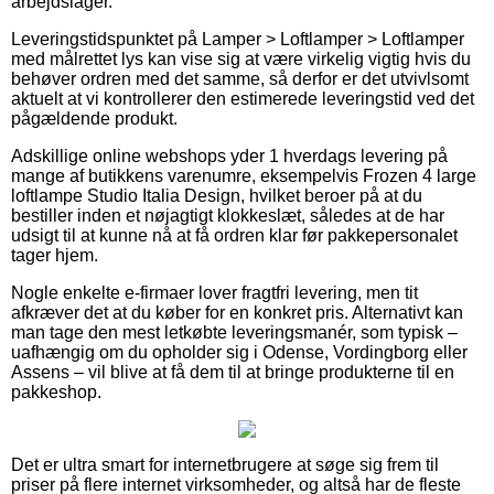
arbejdslager.
Leveringstidspunktet på Lamper > Loftlamper > Loftlamper
med målrettet lys kan vise sig at være virkelig vigtig hvis du
behøver ordren med det samme, så derfor er det utvivlsomt
aktuelt at vi kontrollerer den estimerede leveringstid ved det
pågældende produkt.
Adskillige online webshops yder 1 hverdags levering på
mange af butikkens varenumre, eksempelvis Frozen 4 large
loftlampe Studio Italia Design, hvilket beroer på at du
bestiller inden et nøjagtigt klokkeslæt, således at de har
udsigt til at kunne nå at få ordren klar før pakkepersonalet
tager hjem.
Nogle enkelte e-firmaer lover fragtfri levering, men tit
afkræver det at du køber for en konkret pris. Alternativt kan
man tage den mest letkøbte leveringsmanér, som typisk –
uafhængig om du opholder sig i Odense, Vordingborg eller
Assens – vil blive at få dem til at bringe produkterne til en
pakkeshop.
Det er ultra smart for internetbrugere at søge sig frem til
priser på flere internet virksomheder, og altså har de fleste