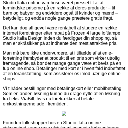
Studio Italia online varehuse været presset til at at
formindske priserne på en række af deres produkter – til
børn og babyer, og endvidere også til kvinder og mænd –
betydeligt, og endda nogle gange præstere gratis fragt.
Det kan dog alligevel være rentabelt at studere en række
internet forretninger efter rabat på Frozen 4 large loftlampe
Studio Italia Design inden du færdiggør din shopping, så
man er skråsikker på at indhente den mest attraktive pris.
Man må bare ikke undervurdere, at i tilfælde af at en e-
forretning frembyder et produkt til en pris som virker utrolig
fremragende, så bør det mange gange være et bevis på en
fup online shop. Betalinger med kort er i hvert fald indbefattet
af en foranstaltning, som assisterer os imod uærlige online
shops.
Vi tilråder bestillinger med betalingskort eller mobilbetaling.
Som en anden løsning kunne du drage nytte af en løsning
fra f.eks. ViaBill, hvis du foretrækker at betale
omkostningerne ude i fremtiden.
Forinden folk shopper hos en Studio Italia online
virksomhed kunne man utvivlsomt overveje forhandlerens