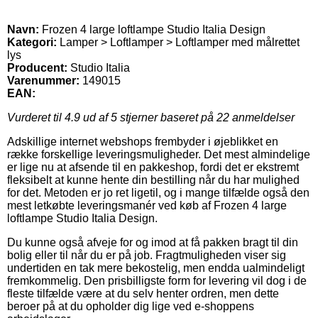
Navn:
Frozen 4 large loftlampe Studio Italia Design
Kategori:
Lamper > Loftlamper > Loftlamper med målrettet
lys
Producent:
Studio Italia
Varenummer:
149015
EAN:
Vurderet til
4.9
ud af 5 stjerner baseret på
22
anmeldelser
Adskillige internet webshops frembyder i øjeblikket en
række forskellige leveringsmuligheder. Det mest almindelige
er lige nu at afsende til en pakkeshop, fordi det er ekstremt
fleksibelt at kunne hente din bestilling når du har mulighed
for det. Metoden er jo ret ligetil, og i mange tilfælde også den
mest letkøbte leveringsmanér ved køb af Frozen 4 large
loftlampe Studio Italia Design.
Du kunne også afveje for og imod at få pakken bragt til din
bolig eller til når du er på job. Fragtmuligheden viser sig
undertiden en tak mere bekostelig, men endda ualmindeligt
fremkommelig. Den prisbilligste form for levering vil dog i de
fleste tilfælde være at du selv henter ordren, men dette
beroer på at du opholder dig lige ved e-shoppens