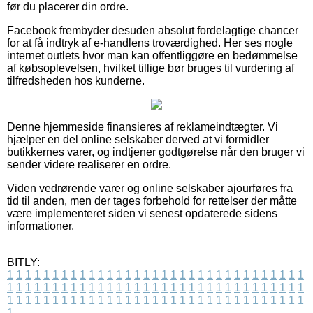
før du placerer din ordre.
Facebook frembyder desuden absolut fordelagtige chancer
for at få indtryk af e-handlens troværdighed. Her ses nogle
internet outlets hvor man kan offentliggøre en bedømmelse
af købsoplevelsen, hvilket tillige bør bruges til vurdering af
tilfredsheden hos kunderne.
Denne hjemmeside finansieres af reklameindtægter. Vi
hjælper en del online selskaber derved at vi formidler
butikkernes varer, og indtjener godtgørelse når den bruger vi
sender videre realiserer en ordre.
Viden vedrørende varer og online selskaber ajourføres fra
tid til anden, men der tages forbehold for rettelser der måtte
være implementeret siden vi senest opdaterede sidens
informationer.
BITLY:
1
1
1
1
1
1
1
1
1
1
1
1
1
1
1
1
1
1
1
1
1
1
1
1
1
1
1
1
1
1
1
1
1
1
1
1
1
1
1
1
1
1
1
1
1
1
1
1
1
1
1
1
1
1
1
1
1
1
1
1
1
1
1
1
1
1
1
1
1
1
1
1
1
1
1
1
1
1
1
1
1
1
1
1
1
1
1
1
1
1
1
1
1
1
1
1
1
1
1
1