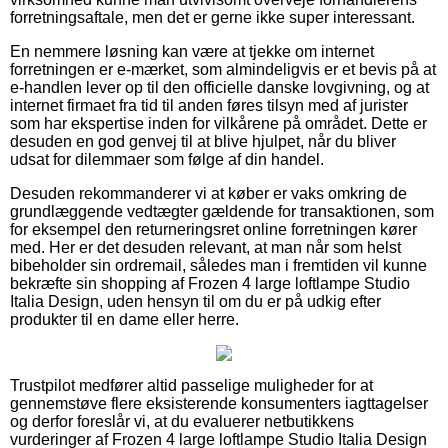
forretningsaftale, men det er gerne ikke super interessant.
En nemmere løsning kan være at tjekke om internet
forretningen er e-mærket, som almindeligvis er et bevis på at
e-handlen lever op til den officielle danske lovgivning, og at
internet firmaet fra tid til anden føres tilsyn med af jurister
som har ekspertise inden for vilkårene på området. Dette er
desuden en god genvej til at blive hjulpet, når du bliver
udsat for dilemmaer som følge af din handel.
Desuden rekommanderer vi at køber er vaks omkring de
grundlæggende vedtægter gældende for transaktionen, som
for eksempel den returneringsret online forretningen kører
med. Her er det desuden relevant, at man når som helst
bibeholder sin ordremail, således man i fremtiden vil kunne
bekræfte sin shopping af Frozen 4 large loftlampe Studio
Italia Design, uden hensyn til om du er på udkig efter
produkter til en dame eller herre.
Trustpilot medfører altid passelige muligheder for at
gennemstøve flere eksisterende konsumenters iagttagelser
og derfor foreslår vi, at du evaluerer netbutikkens
vurderinger af Frozen 4 large loftlampe Studio Italia Design