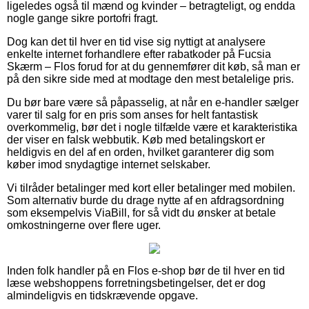
ligeledes også til mænd og kvinder – betragteligt, og endda
nogle gange sikre portofri fragt.
Dog kan det til hver en tid vise sig nyttigt at analysere
enkelte internet forhandlere efter rabatkoder på Fucsia
Skærm – Flos forud for at du gennemfører dit køb, så man er
på den sikre side med at modtage den mest betalelige pris.
Du bør bare være så påpasselig, at når en e-handler sælger
varer til salg for en pris som anses for helt fantastisk
overkommelig, bør det i nogle tilfælde være et karakteristika
der viser en falsk webbutik. Køb med betalingskort er
heldigvis en del af en orden, hvilket garanterer dig som
køber imod snydagtige internet selskaber.
Vi tilråder betalinger med kort eller betalinger med mobilen.
Som alternativ burde du drage nytte af en afdragsordning
som eksempelvis ViaBill, for så vidt du ønsker at betale
omkostningerne over flere uger.
Inden folk handler på en Flos e-shop bør de til hver en tid
læse webshoppens forretningsbetingelser, det er dog
almindeligvis en tidskrævende opgave.