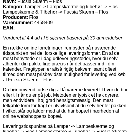
Navn:
Fucsia Skærm – Flos
Kategori:
Lamper -> Lampeskærme og tilbehør -> Flos
Lampeskærme & Tilbehør -> Fucsia Skærm – Flos
Producent:
Flos
Varenummer:
4458409
EAN:
Vurderet til
4.4
ud af 5 stjerner baseret på
30
anmeldelser
En række online forretninger frembyder på nuværende
tidspunkt en hel del forskellige leveringsformer. En af de
mest benyttede er i dag udleveringssteder, hvor du selv
afhenter din pakke lige præcis når det passer ind i din
kalender. Fragttypen er altså rigtig bekvem, samt oftest
tilmed den mest prisbevidste mulighed for levering ved køb
af Fucsia Skærm – Flos.
Du bør omvendt udse dig at få varerne leveret til hvor du bor
eller til når du er på job. Metoden er typisk et hak dyrere,
men endvidere i høj grad hensigtsmæssig. Den mest
letkøbte form for fragt er utvivlsomt at du selv henter pakken,
hvilket står og falder med at du har bopæl i nærheden af
online webshoppens bopæl.
Leveringstidspunktet på Lamper -> Lampeskærme og
tilbehør -> Flos Lampeskærme & Tilbehør -> Fucsia Skærm