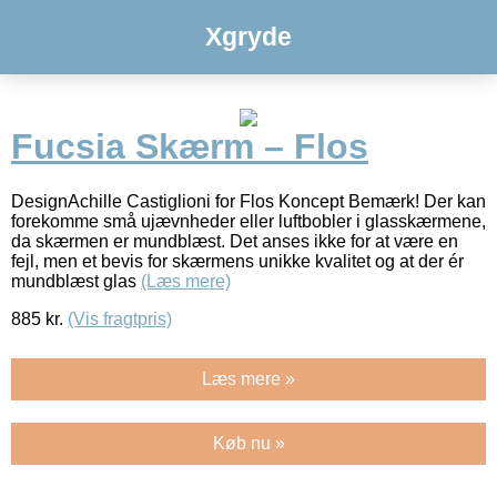
Xgryde
Fucsia Skærm – Flos
DesignAchille Castiglioni for Flos Koncept Bemærk! Der kan
forekomme små ujævnheder eller luftbobler i glasskærmene,
da skærmen er mundblæst. Det anses ikke for at være en
fejl, men et bevis for skærmens unikke kvalitet og at der ér
mundblæst glas
(Læs mere)
885
kr.
(Vis fragtpris)
Læs mere »
Køb nu »