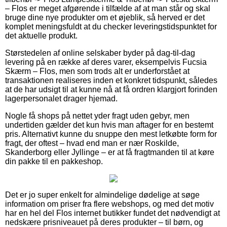
– Flos er meget afgørende i tilfælde af at man står og skal
bruge dine nye produkter om et øjeblik, så herved er det
komplet meningsfuldt at du checker leveringstidspunktet for
det aktuelle produkt.
Størstedelen af online selskaber byder på dag-til-dag
levering på en række af deres varer, eksempelvis Fucsia
Skærm – Flos, men som trods alt er underforstået at
transaktionen realiseres inden et konkret tidspunkt, således
at de har udsigt til at kunne nå at få ordren klargjort forinden
lagerpersonalet drager hjemad.
Nogle få shops på nettet yder fragt uden gebyr, men
undertiden gælder det kun hvis man aftager for en bestemt
pris. Alternativt kunne du snuppe den mest letkøbte form for
fragt, der oftest – hvad end man er nær Roskilde,
Skanderborg eller Jyllinge – er at få fragtmanden til at køre
din pakke til en pakkeshop.
Det er jo super enkelt for almindelige dødelige at søge
information om priser fra flere webshops, og med det motiv
har en hel del Flos internet butikker fundet det nødvendigt at
nedskære prisniveauet på deres produkter – til børn, og