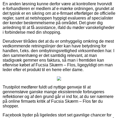
En anden løsning kunne derfor være at kontrollere hvorvidt
e-forhandleren er medlem af e-mærke ordningen, grundet at
det typisk er en sikring om at e-firmaet efterfølger de officielle
regler, samt at netshoppen hyppigt evalueres af specialister
der kender bestemmelserne på området. Det giver dig
anledning til at få assistance, ifald du møder vanskeligheder
i forbindelse med din shopping.
Derudover tilrådes det at du er omhyggelig omkring de mest
vedkommende retningslinjer der kan have betydning for
handlen, f.eks. den ombytningsrettighed virksomheden har. I
den sammenhæng er det samtidig relevant, at man
stadigvæk gemmer ens faktura, så man i fremtiden kan
eftervise købet af Fucsia Skærm – Flos, ligegyldigt om man
leder efter et produkt til en herre eller dame.
Trustpilot medfører fuldt ud nyttige genveje til at
gennemstøve ganske mange eksisterende forbrugeres
reflektioner og af den grund går vi ind for, at du ser nærmere
på online firmaets kritik af Fucsia Skærm – Flos før du
shopper.
Facebook byder på ligeledes stort set gavnlige chancer for