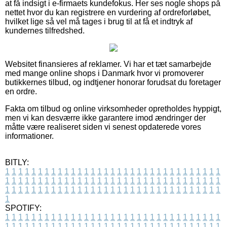
at få indsigt i e-firmaets kundefokus. Her ses nogle shops på
nettet hvor du kan registrere en vurdering af ordreforløbet,
hvilket lige så vel må tages i brug til at få et indtryk af
kundernes tilfredshed.
Websitet finansieres af reklamer. Vi har et tæt samarbejde
med mange online shops i Danmark hvor vi promoverer
butikkernes tilbud, og indtjener honorar forudsat du foretager
en ordre.
Fakta om tilbud og online virksomheder opretholdes hyppigt,
men vi kan desværre ikke garantere imod ændringer der
måtte være realiseret siden vi senest opdaterede vores
informationer.
BITLY:
1
1
1
1
1
1
1
1
1
1
1
1
1
1
1
1
1
1
1
1
1
1
1
1
1
1
1
1
1
1
1
1
1
1
1
1
1
1
1
1
1
1
1
1
1
1
1
1
1
1
1
1
1
1
1
1
1
1
1
1
1
1
1
1
1
1
1
1
1
1
1
1
1
1
1
1
1
1
1
1
1
1
1
1
1
1
1
1
1
1
1
1
1
1
1
1
1
1
1
1
SPOTIFY:
1
1
1
1
1
1
1
1
1
1
1
1
1
1
1
1
1
1
1
1
1
1
1
1
1
1
1
1
1
1
1
1
1
1
1
1
1
1
1
1
1
1
1
1
1
1
1
1
1
1
1
1
1
1
1
1
1
1
1
1
1
1
1
1
1
1