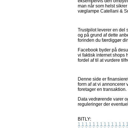
eksempelvis den ombytni
man når som helst sikrer
væglampe Catellani & Smit
Trustpilot leverer en de
og på grund af dette anb
forinden du færdiggør di
Facebook byder på desude
vi faktisk internet sho
fordel af til at vurdere t
Denne side er finansieret
form af at vi annoncerer
foretager en transaktion.
Data vedrørende varer og
reguleringer der eventue
BITLY:
1
1
1
1
1
1
1
1
1
1
1
1
1