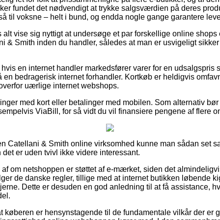
ker fundet det nødvendigt at trykke salgsværdien på deres produk
å til voksne – helt i bund, og endda nogle gange garantere lev
alt vise sig nyttigt at undersøge et par forskellige online shops 
& Smith inden du handler, således at man er usvigeligt sikker p
hvis en internet handler markedsfører varer for en udsalgspris so
på en bedragerisk internet forhandler. Kortkøb er heldigvis omfavn
overfor uærlige internet webshops.
illinger med kort eller betalinger med mobilen. Som alternativ bø
empelvis ViaBill, for så vidt du vil finansiere pengene af flere
n Catellani & Smith online virksomhed kunne man sådan set sæt
 det er uden tvivl ikke videre interessant.
ud af om netshoppen er støttet af e-mærket, siden det almindeligvi
ølger de danske regler, tillige med at internet butikken løbende k
jerne. Dette er desuden en god anledning til at få assistance, h
el.
 at køberen er hensynstagende til de fundamentale vilkår der er