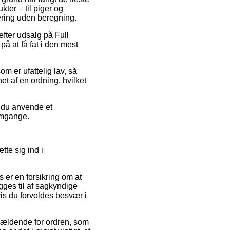
ter – til piger og
ering uden beregning.
efter udsalg på Full
å at få fat i den mest
m er ufattelig lav, så
et af en ordning, hvilket
r du anvende et
 omgange.
te sig ind i
s er en forsikring om at
igges til af sagkyndige
vis du forvoldes besvær i
 gældende for ordren, som