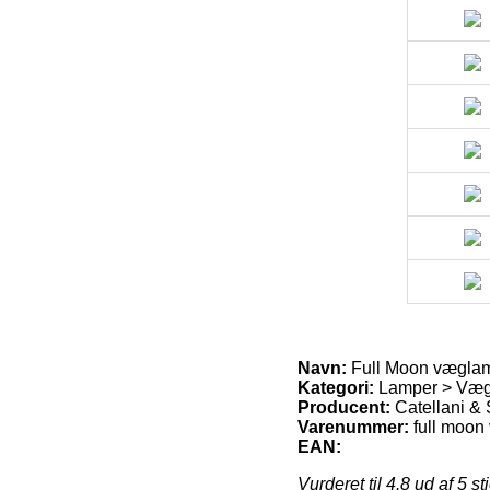
Navn:
Full Moon væglam
Kategori:
Lamper > Vægl
Producent:
Catellani &
Varenummer:
full moon
EAN:
Vurderet til
4.8
ud af 5 st