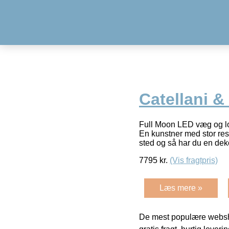
Catellani &
Full Moon LED væg og lof
En kunstner med stor resp
sted og så har du en dek
7795
kr.
(Vis fragtpris)
Læs mere »
De mest populære websho