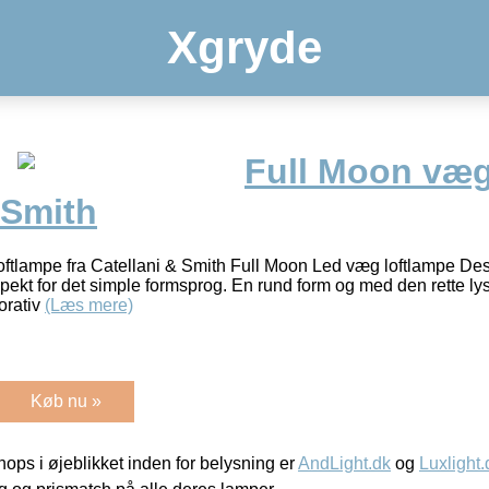
Xgryde
Full Moon væ
 Smith
tlampe fra Catellani & Smith Full Moon Led væg loftlampe Desi
ekt for det simple formsprog. En rund form og med den rette lysk
orativ
(Læs mere)
Køb nu »
ps i øjeblikket inden for belysning er
AndLight.dk
og
Luxlight.