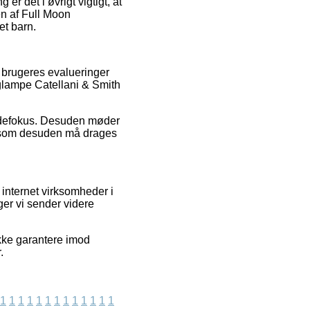
det i øvrigt vigtigt, at
en af Full Moon
et barn.
 brugeres evalueringer
æglampe Catellani & Smith
kundefokus. Desuden møder
e, som desuden må drages
 internet virksomheder i
er vi sender videre
ikke garantere imod
.
1
1
1
1
1
1
1
1
1
1
1
1
1