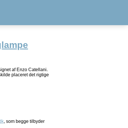
glampe
gnet af Enzo Catellani.
ilde placeret det rigtige
dk
, som begge tilbyder