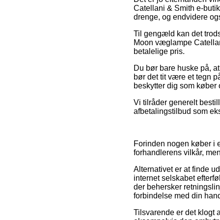
Catellani & Smith e-butik
drenge, og endvidere ogs
Til gengæld kan det trods 
Moon væglampe Catellani 
betalelige pris.
Du bør bare huske på, at 
bør det tit være et tegn 
beskytter dig som køber 
Vi tilråder generelt best
afbetalingstilbud som eks
Forinden nogen køber i e
forhandlerens vilkår, men
Alternativet er at finde 
internet selskabet efterf
der behersker retningslin
forbindelse med din hand
Tilsvarende er det klogt