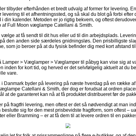
 tilbyder efterhånden et bredt udvalg af former for levering. E
evering til et afhentningssted, og så skal du blot gå forbi efter 
 i din kalender. Metoden er jo rigtig bekvem, og oftest derudover
 af Full Moon væglampe Catellani & Smith.
ælge at få sendt til dit hus eller ud til din arbejdsplads. Lever
på den anden side særdeles gnidningsløs. Den prisbilligste slags
e, som jo beroer på at du fysisk befinder dig med kort afstand ti
 Lamper > Væglamper > Væglamper til påbyg kan vise sig at væ
 inden for kort tid, og herved er det selvfølgelig aktuelt at du b
lle vare.
 i Danmark byder på levering på næste hverdag på en række af 
glampe Catellani & Smith, der dog er forudsat at ordren placere
l at de garanteret kan nå at få produktet distribueret før de pakk
 på fragtfri levering, men oftest er det så nødvendigt at man in
n beslutte sig for den mest prisbevidste fragtform, som oftest – 
er eller Bramming – er at få dem til at levere ordren til en pakk
elig let for folk at prissammenligne på flere e-butikker, og af den