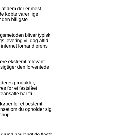
n af dem der er mest
de købte varer lige
 den billigste
ingsmetoden bliver typisk
 levering vil dog altid
l internet forhandlerens
re ekstremt relevant
esigtiger den forventede
deres produkter,
s før et fastslået
eansatte har fri.
dkøber for et bestemt
uanset om du opholder sig
eshop.
 grund har langt de fleste