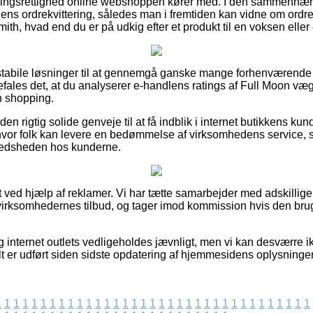
ngsrettighed online webshoppen kører med. I den sammenhæng er 
 ens ordrekvittering, således man i fremtiden kan vidne om ordr
h, hvad end du er på udkig efter et produkt til en voksen eller 
l stabile løsninger til at gennemgå ganske mange forhenværende
efales det, at du analyserer e-handlens ratings af Full Moon v
n shopping.
n rigtig solide genveje til at få indblik i internet butikkens 
ps hvor folk kan levere en bedømmelse af virksomhedens servic
ilfredsheden hos kunderne.
 ved hjælp af reklamer. Vi har tætte samarbejder med adskillige
 virksomhedernes tilbud, og tager imod kommission hvis den brug
 internet outlets vedligeholdes jævnligt, men vi kan desværre 
lt er udført siden sidste opdatering af hjemmesidens oplysninger
1
1
1
1
1
1
1
1
1
1
1
1
1
1
1
1
1
1
1
1
1
1
1
1
1
1
1
1
1
1
1
1
1
1
1