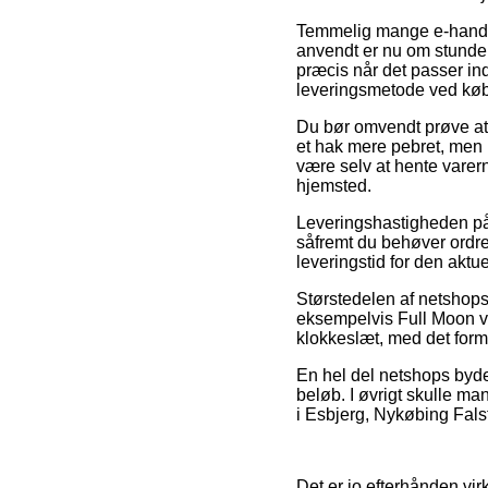
Temmelig mange e-handler
anvendt er nu om stunder l
præcis når det passer ind
leveringsmetode ved køb
Du bør omvendt prøve at v
et hak mere pebret, men 
være selv at hente varern
hjemsted.
Leveringshastigheden på
såfremt du behøver ordren
leveringstid for den aktue
Størstedelen af netshops
eksempelvis Full Moon væ
klokkeslæt, med det formå
En hel del netshops byder
beløb. I øvrigt skulle ma
i Esbjerg, Nykøbing Falst
Det er jo efterhånden virk