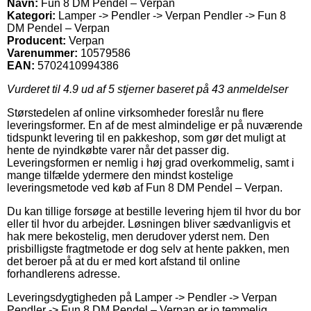
Navn:
Fun 8 DM Pendel – Verpan
Kategori:
Lamper -> Pendler -> Verpan Pendler -> Fun 8
DM Pendel – Verpan
Producent:
Verpan
Varenummer:
10579586
EAN:
5702410994386
Vurderet til
4.9
ud af 5 stjerner baseret på
43
anmeldelser
Størstedelen af online virksomheder foreslår nu flere
leveringsformer. En af de mest almindelige er på nuværende
tidspunkt levering til en pakkeshop, som gør det muligt at
hente de nyindkøbte varer når det passer dig.
Leveringsformen er nemlig i høj grad overkommelig, samt i
mange tilfælde ydermere den mindst kostelige
leveringsmetode ved køb af Fun 8 DM Pendel – Verpan.
Du kan tillige forsøge at bestille levering hjem til hvor du bor
eller til hvor du arbejder. Løsningen bliver sædvanligvis et
hak mere bekostelig, men derudover yderst nem. Den
prisbilligste fragtmetode er dog selv at hente pakken, men
det beroer på at du er med kort afstand til online
forhandlerens adresse.
Leveringsdygtigheden på Lamper -> Pendler -> Verpan
Pendler -> Fun 8 DM Pendel – Verpan er jo temmelig