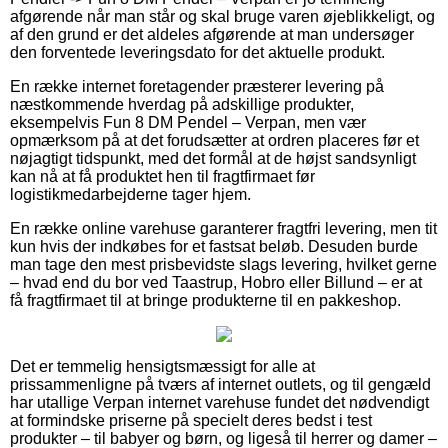
afgørende når man står og skal bruge varen øjeblikkeligt, og
af den grund er det aldeles afgørende at man undersøger
den forventede leveringsdato for det aktuelle produkt.
En række internet foretagender præsterer levering på
næstkommende hverdag på adskillige produkter,
eksempelvis Fun 8 DM Pendel – Verpan, men vær
opmærksom på at det forudsætter at ordren placeres før et
nøjagtigt tidspunkt, med det formål at de højst sandsynligt
kan nå at få produktet hen til fragtfirmaet før
logistikmedarbejderne tager hjem.
En række online varehuse garanterer fragtfri levering, men tit
kun hvis der indkøbes for et fastsat beløb. Desuden burde
man tage den mest prisbevidste slags levering, hvilket gerne
– hvad end du bor ved Taastrup, Hobro eller Billund – er at
få fragtfirmaet til at bringe produkterne til en pakkeshop.
Det er temmelig hensigtsmæssigt for alle at
prissammenligne på tværs af internet outlets, og til gengæld
har utallige Verpan internet varehuse fundet det nødvendigt
at formindske priserne på specielt deres bedst i test
produkter – til babyer og børn, og ligeså til herrer og damer –