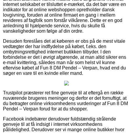
internet selskabet er tilsluttet e-mærket, da det bør være en
indikator for at online webshoppen opretholder dansk
lovgivning, foruden at online firmaet en gang i mellem
revideres af fagfolk som forstår vilkårene. Dette er en god
anledning til hjælpende service, hvis du skulle få
vanskeligheder som følge af din ordre.
Desuden foreslåes det at køberen er obs på de mest vitale
vedtægter der har indflydelse på købet, f.eks. den
ombytningsrettighed internet butikken tilbyder. I den
forbindelse er det i øvrigt afgørende, at man altid sikrer ens
e-mail kvittering, således man når som helst vil kunne
eftervise købet af Fun 8 DM Pendel – Verpan, hvad end du
søger en vare til en kvinde eller mand.
Trustpilot præsterer ret fine genveje til at eftergå en række
nuværende brugeres meninger og derfor er det fornuftigt, at
du betragter online virksomhedens vurderinger af Fun 8 DM
Pendel – Verpan forud for at du shopper.
Facebook indebærer derudover fuldstændig strålende
genveje til at få indsigt i internet virksomhedens
pålidelighed. Derudover ser vi mange online butikker hvor