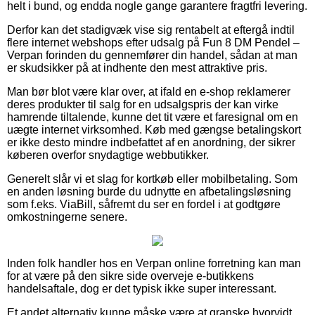
helt i bund, og endda nogle gange garantere fragtfri levering.
Derfor kan det stadigvæk vise sig rentabelt at eftergå indtil
flere internet webshops efter udsalg på Fun 8 DM Pendel –
Verpan forinden du gennemfører din handel, sådan at man
er skudsikker på at indhente den mest attraktive pris.
Man bør blot være klar over, at ifald en e-shop reklamerer
deres produkter til salg for en udsalgspris der kan virke
hamrende tiltalende, kunne det tit være et faresignal om en
uægte internet virksomhed. Køb med gængse betalingskort
er ikke desto mindre indbefattet af en anordning, der sikrer
køberen overfor snydagtige webbutikker.
Generelt slår vi et slag for kortkøb eller mobilbetaling. Som
en anden løsning burde du udnytte en afbetalingsløsning
som f.eks. ViaBill, såfremt du ser en fordel i at godtgøre
omkostningerne senere.
Inden folk handler hos en Verpan online forretning kan man
for at være på den sikre side overveje e-butikkens
handelsaftale, dog er det typisk ikke super interessant.
Et andet alternativ kunne måske være at granske hvorvidt