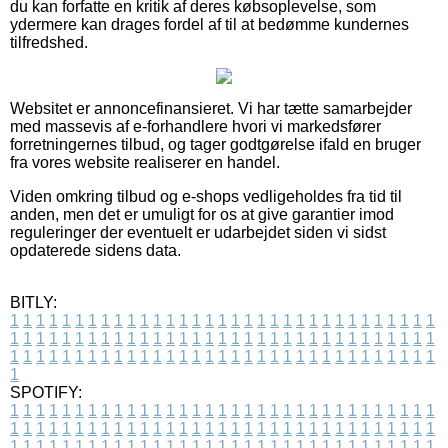
du kan forfatte en kritik af deres købsoplevelse, som
ydermere kan drages fordel af til at bedømme kundernes
tilfredshed.
Websitet er annoncefinansieret. Vi har tætte samarbejder
med massevis af e-forhandlere hvori vi markedsfører
forretningernes tilbud, og tager godtgørelse ifald en bruger
fra vores website realiserer en handel.
Viden omkring tilbud og e-shops vedligeholdes fra tid til
anden, men det er umuligt for os at give garantier imod
reguleringer der eventuelt er udarbejdet siden vi sidst
opdaterede sidens data.
BITLY:
1
1
1
1
1
1
1
1
1
1
1
1
1
1
1
1
1
1
1
1
1
1
1
1
1
1
1
1
1
1
1
1
1
1
1
1
1
1
1
1
1
1
1
1
1
1
1
1
1
1
1
1
1
1
1
1
1
1
1
1
1
1
1
1
1
1
1
1
1
1
1
1
1
1
1
1
1
1
1
1
1
1
1
1
1
1
1
1
1
1
1
1
1
1
1
1
1
1
1
1
SPOTIFY:
1
1
1
1
1
1
1
1
1
1
1
1
1
1
1
1
1
1
1
1
1
1
1
1
1
1
1
1
1
1
1
1
1
1
1
1
1
1
1
1
1
1
1
1
1
1
1
1
1
1
1
1
1
1
1
1
1
1
1
1
1
1
1
1
1
1
1
1
1
1
1
1
1
1
1
1
1
1
1
1
1
1
1
1
1
1
1
1
1
1
1
1
1
1
1
1
1
1
1