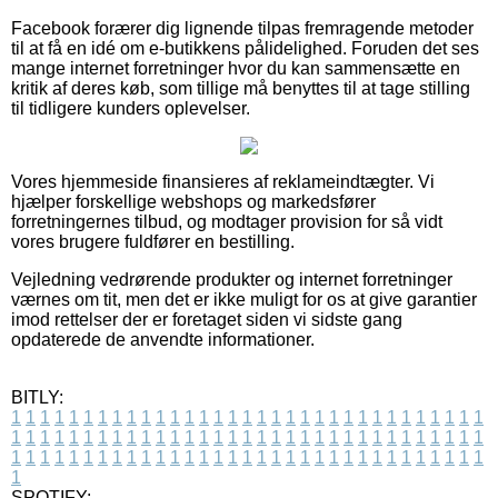
Facebook forærer dig lignende tilpas fremragende metoder
til at få en idé om e-butikkens pålidelighed. Foruden det ses
mange internet forretninger hvor du kan sammensætte en
kritik af deres køb, som tillige må benyttes til at tage stilling
til tidligere kunders oplevelser.
Vores hjemmeside finansieres af reklameindtægter. Vi
hjælper forskellige webshops og markedsfører
forretningernes tilbud, og modtager provision for så vidt
vores brugere fuldfører en bestilling.
Vejledning vedrørende produkter og internet forretninger
værnes om tit, men det er ikke muligt for os at give garantier
imod rettelser der er foretaget siden vi sidste gang
opdaterede de anvendte informationer.
BITLY:
1
1
1
1
1
1
1
1
1
1
1
1
1
1
1
1
1
1
1
1
1
1
1
1
1
1
1
1
1
1
1
1
1
1
1
1
1
1
1
1
1
1
1
1
1
1
1
1
1
1
1
1
1
1
1
1
1
1
1
1
1
1
1
1
1
1
1
1
1
1
1
1
1
1
1
1
1
1
1
1
1
1
1
1
1
1
1
1
1
1
1
1
1
1
1
1
1
1
1
1
SPOTIFY: