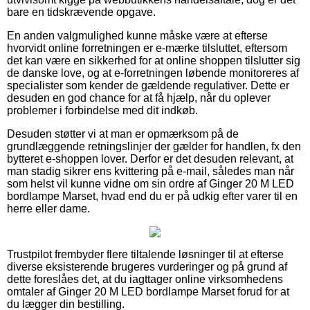
bare en tidskrævende opgave.
En anden valgmulighed kunne måske være at efterse
hvorvidt online forretningen er e-mærke tilsluttet, eftersom
det kan være en sikkerhed for at online shoppen tilslutter sig
de danske love, og at e-forretningen løbende monitoreres af
specialister som kender de gældende regulativer. Dette er
desuden en god chance for at få hjælp, når du oplever
problemer i forbindelse med dit indkøb.
Desuden støtter vi at man er opmærksom på de
grundlæggende retningslinjer der gælder for handlen, fx den
bytteret e-shoppen lover. Derfor er det desuden relevant, at
man stadig sikrer ens kvittering på e-mail, således man når
som helst vil kunne vidne om sin ordre af Ginger 20 M LED
bordlampe Marset, hvad end du er på udkig efter varer til en
herre eller dame.
Trustpilot frembyder flere tiltalende løsninger til at efterse
diverse eksisterende brugeres vurderinger og på grund af
dette foreslåes det, at du iagttager online virksomhedens
omtaler af Ginger 20 M LED bordlampe Marset forud for at
du lægger din bestilling.