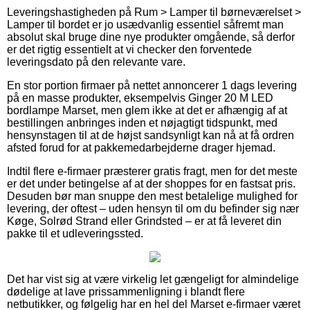
Leveringshastigheden på Rum > Lamper til børneværelset >
Lamper til bordet er jo usædvanlig essentiel såfremt man
absolut skal bruge dine nye produkter omgående, så derfor
er det rigtig essentielt at vi checker den forventede
leveringsdato på den relevante vare.
En stor portion firmaer på nettet annoncerer 1 dags levering
på en masse produkter, eksempelvis Ginger 20 M LED
bordlampe Marset, men glem ikke at det er afhængig af at
bestillingen anbringes inden et nøjagtigt tidspunkt, med
hensynstagen til at de højst sandsynligt kan nå at få ordren
afsted forud for at pakkemedarbejderne drager hjemad.
Indtil flere e-firmaer præsterer gratis fragt, men for det meste
er det under betingelse af at der shoppes for en fastsat pris.
Desuden bør man snuppe den mest betalelige mulighed for
levering, der oftest – uden hensyn til om du befinder sig nær
Køge, Solrød Strand eller Grindsted – er at få leveret din
pakke til et udleveringssted.
Det har vist sig at være virkelig let gængeligt for almindelige
dødelige at lave prissammenligning i blandt flere
netbutikker, og følgelig har en hel del Marset e-firmaer været