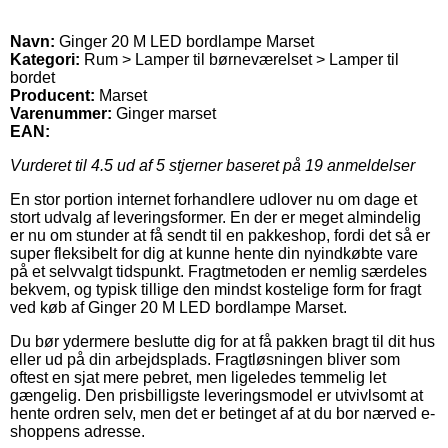
Navn:
Ginger 20 M LED bordlampe Marset
Kategori:
Rum > Lamper til børneværelset > Lamper til
bordet
Producent:
Marset
Varenummer:
Ginger marset
EAN:
Vurderet til
4.5
ud af 5 stjerner baseret på
19
anmeldelser
En stor portion internet forhandlere udlover nu om dage et
stort udvalg af leveringsformer. En der er meget almindelig
er nu om stunder at få sendt til en pakkeshop, fordi det så er
super fleksibelt for dig at kunne hente din nyindkøbte vare
på et selvvalgt tidspunkt. Fragtmetoden er nemlig særdeles
bekvem, og typisk tillige den mindst kostelige form for fragt
ved køb af Ginger 20 M LED bordlampe Marset.
Du bør ydermere beslutte dig for at få pakken bragt til dit hus
eller ud på din arbejdsplads. Fragtløsningen bliver som
oftest en sjat mere pebret, men ligeledes temmelig let
gængelig. Den prisbilligste leveringsmodel er utvivlsomt at
hente ordren selv, men det er betinget af at du bor nærved e-
shoppens adresse.