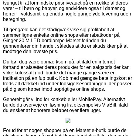
tvunget til at formindske prisniveauet på en række af deres
varer – til børn og babyer, og endvidere også til damer og
herrer – voldsomt, og endda nogle gange yde levering uden
beregning.
Til gengæld kan det stadigvæk vise sig profitabelt at
sammenligne enkelte online shops efter rabatkoder på
Ginger 20 M LED bordlampe Marset forinden du
gennemfører din handel, således at du er skudsikker på at
modtage den laveste pris.
Du bør dog være opmærksom på, at ifald en internet
forhandler afsætter deres produkter for en salgspris der kan
virke kolossalt god, burde det mange gange være en
indikation på en fup butik. Køb med gængse betalingskort er
trods alt dækket ind under Indsigelsesordningen, der passer
på dig som køber imod uoprigtige online shops.
Generelt går vi ind for kortkøb eller MobilePay. Alternativt
burde du overveje en løsning fra eksempelvis ViaBill, ifald
du ønsker at honorere beløbet over flere uger.
Forud for at nogen shopper på en Marset e-butik burde de
utvivlsomt kigge på webbutikkens handelsaftale, dog er det