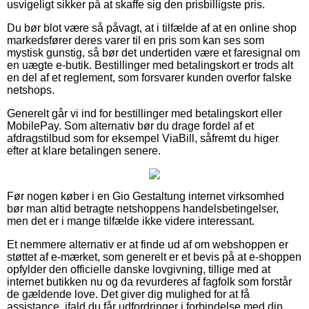
usvigeligt sikker på at skaffe sig den prisbilligste pris.
Du bør blot være så påvagt, at i tilfælde af at en online shop
markedsfører deres varer til en pris som kan ses som
mystisk gunstig, så bør det undertiden være et faresignal om
en uægte e-butik. Bestillinger med betalingskort er trods alt
en del af et reglement, som forsvarer kunden overfor falske
netshops.
Generelt går vi ind for bestillinger med betalingskort eller
MobilePay. Som alternativ bør du drage fordel af et
afdragstilbud som for eksempel ViaBill, såfremt du higer
efter at klare betalingen senere.
Før nogen køber i en Gio Gestaltung internet virksomhed
bør man altid betragte netshoppens handelsbetingelser,
men det er i mange tilfælde ikke videre interessant.
Et nemmere alternativ er at finde ud af om webshoppen er
støttet af e-mærket, som generelt er et bevis på at e-shoppen
opfylder den officielle danske lovgivning, tillige med at
internet butikken nu og da revurderes af fagfolk som forstår
de gældende love. Det giver dig mulighed for at få
assistance, ifald du får udfordringer i forbindelse med din