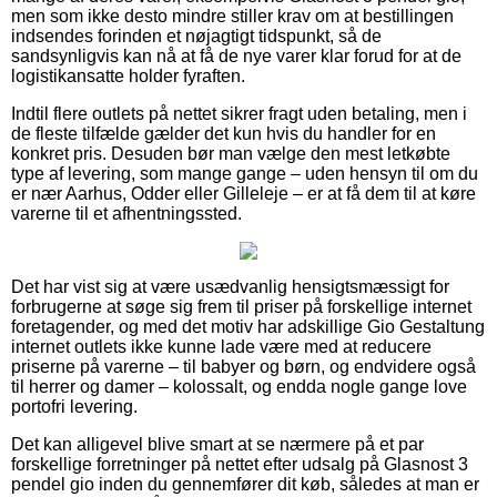
men som ikke desto mindre stiller krav om at bestillingen
indsendes forinden et nøjagtigt tidspunkt, så de
sandsynligvis kan nå at få de nye varer klar forud for at de
logistikansatte holder fyraften.
Indtil flere outlets på nettet sikrer fragt uden betaling, men i
de fleste tilfælde gælder det kun hvis du handler for en
konkret pris. Desuden bør man vælge den mest letkøbte
type af levering, som mange gange – uden hensyn til om du
er nær Aarhus, Odder eller Gilleleje – er at få dem til at køre
varerne til et afhentningssted.
Det har vist sig at være usædvanlig hensigtsmæssigt for
forbrugerne at søge sig frem til priser på forskellige internet
foretagender, og med det motiv har adskillige Gio Gestaltung
internet outlets ikke kunne lade være med at reducere
priserne på varerne – til babyer og børn, og endvidere også
til herrer og damer – kolossalt, og endda nogle gange love
portofri levering.
Det kan alligevel blive smart at se nærmere på et par
forskellige forretninger på nettet efter udsalg på Glasnost 3
pendel gio inden du gennemfører dit køb, således at man er