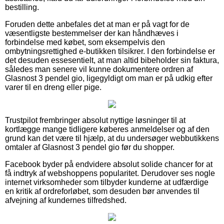
bestilling.
Foruden dette anbefales det at man er på vagt for de
væsentligste bestemmelser der kan håndhæves i
forbindelse med købet, som eksempelvis den
ombytningsrettighed e-butikken tilsikrer. I den forbindelse er
det desuden essesentielt, at man altid bibeholder sin faktura,
således man senere vil kunne dokumentere ordren af
Glasnost 3 pendel gio, ligegyldigt om man er på udkig efter
varer til en dreng eller pige.
Trustpilot frembringer absolut nyttige løsninger til at
kortlægge mange tidligere køberes anmeldelser og af den
grund kan det være til hjælp, at du undersøger webbutikkens
omtaler af Glasnost 3 pendel gio før du shopper.
Facebook byder på endvidere absolut solide chancer for at
få indtryk af webshoppens popularitet. Derudover ses nogle
internet virksomheder som tilbyder kunderne at udfærdige
en kritik af ordreforløbet, som desuden bør anvendes til
afvejning af kundernes tilfredshed.