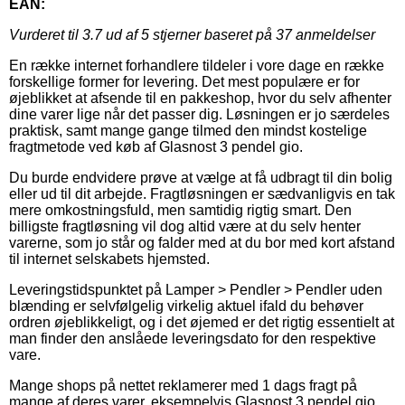
EAN:
Vurderet til
3.7
ud af 5 stjerner baseret på
37
anmeldelser
En række internet forhandlere tildeler i vore dage en række
forskellige former for levering. Det mest populære er for
øjeblikket at afsende til en pakkeshop, hvor du selv afhenter
dine varer lige når det passer dig. Løsningen er jo særdeles
praktisk, samt mange gange tilmed den mindst kostelige
fragtmetode ved køb af Glasnost 3 pendel gio.
Du burde endvidere prøve at vælge at få udbragt til din bolig
eller ud til dit arbejde. Fragtløsningen er sædvanligvis en tak
mere omkostningsfuld, men samtidig rigtig smart. Den
billigste fragtløsning vil dog altid være at du selv henter
varerne, som jo står og falder med at du bor med kort afstand
til internet selskabets hjemsted.
Leveringstidspunktet på Lamper > Pendler > Pendler uden
blænding er selvfølgelig virkelig aktuel ifald du behøver
ordren øjeblikkeligt, og i det øjemed er det rigtig essentielt at
man finder den anslåede leveringsdato for den respektive
vare.
Mange shops på nettet reklamerer med 1 dags fragt på
mange af deres varer, eksempelvis Glasnost 3 pendel gio,