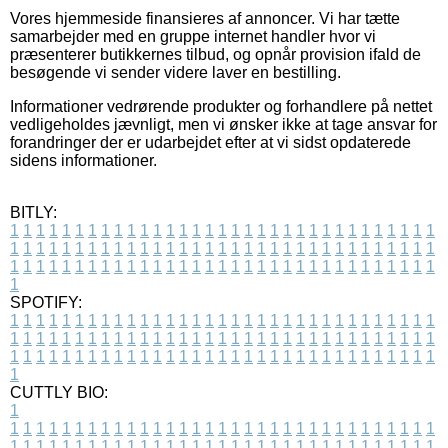
Vores hjemmeside finansieres af annoncer. Vi har tætte
samarbejder med en gruppe internet handler hvor vi
præsenterer butikkernes tilbud, og opnår provision ifald de
besøgende vi sender videre laver en bestilling.
Informationer vedrørende produkter og forhandlere på nettet
vedligeholdes jævnligt, men vi ønsker ikke at tage ansvar for
forandringer der er udarbejdet efter at vi sidst opdaterede
sidens informationer.
BITLY:
1
1
1
1
1
1
1
1
1
1
1
1
1
1
1
1
1
1
1
1
1
1
1
1
1
1
1
1
1
1
1
1
1
1
1
1
1
1
1
1
1
1
1
1
1
1
1
1
1
1
1
1
1
1
1
1
1
1
1
1
1
1
1
1
1
1
1
1
1
1
1
1
1
1
1
1
1
1
1
1
1
1
1
1
1
1
1
1
1
1
1
1
1
1
1
1
1
1
1
1
SPOTIFY:
1
1
1
1
1
1
1
1
1
1
1
1
1
1
1
1
1
1
1
1
1
1
1
1
1
1
1
1
1
1
1
1
1
1
1
1
1
1
1
1
1
1
1
1
1
1
1
1
1
1
1
1
1
1
1
1
1
1
1
1
1
1
1
1
1
1
1
1
1
1
1
1
1
1
1
1
1
1
1
1
1
1
1
1
1
1
1
1
1
1
1
1
1
1
1
1
1
1
1
1
CUTTLY BIO:
1
1
1
1
1
1
1
1
1
1
1
1
1
1
1
1
1
1
1
1
1
1
1
1
1
1
1
1
1
1
1
1
1
1
1
1
1
1
1
1
1
1
1
1
1
1
1
1
1
1
1
1
1
1
1
1
1
1
1
1
1
1
1
1
1
1
1