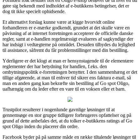
Forinden folk bestiller hos en Oligo e-shop behøver de til hver en tid
gøre sig bekendt med indholdet af e-butikkens betingelser, det er
dog tit ikke specielt ophidsende.
Et alternativt forslag kunne være at kigge hvorvidt online
forhandleren er e-mærke godkendt, grundet at det skulle være en
påvisning af at internet forretningen accepterer de officielle danske
regler, samt at e-handlen regelmæssigt evalueres af sagkyndige der
har indsigt i vedtægterne på området. Desuden tilbydes du lejlighed
til assistance, såfremt du får problemstillinger med din bestilling.
Yderligere er det klogt at man er hensynstagende til de elementære
reglementer der har betydning for handlen, f.eks. den
ombytningspolitik e-forretningen benytter. I den sammenhæng er det
tillige afgørende, at man til enhver tid sikrer ens faktura e-mail, så
man en anden gang kan bekræfte sin bestilling af Go spot Oligo,
uafhængig om du leder efter en vare til en voksen eller et barn.
Trustpilot resulterer i nogenlunde gavnlige løsninger til at
gennemsøge en stor gruppe tidligere forbrugeres opfattelser og på
grund af dette anbefales det, at du tolker e-butikkens ratings af Go
spot Oligo inden du placerer din ordre.
Facebook byder på på samme måde en række tiltalende løsninger til