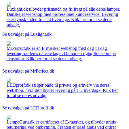
Luxlight.dk tilbyder prismatch og fri fragt på alle deres lamper.
Danskejet webshop med professionel kundeservice. Levering
sker typisk inden for 1-4 hverdage. Klik her for at se deres
udvalg.
Se udvalget på Luxlight.dk
MrPerfect.dk er en E-mærket webshop med dag-til-dag
levering fra deres danske lager. De har en rigtig flot score på
Trustpilot. Klik her for at se deres udvalg.
Se udvalget på MrPerfect.dk
LEDproff.dk sælger både til private og erhverv via deres
webshop, hvor de tilbyder levering på 1-3 hverdage. Klik her
for at se deres udvalg.
Se udvalget på LEDproff.dk
LampeGuru.dk er certificeret af E-mærket, og tilbyder gratis
returnering ved ombytning. Fragten er også gratis ved ordrer