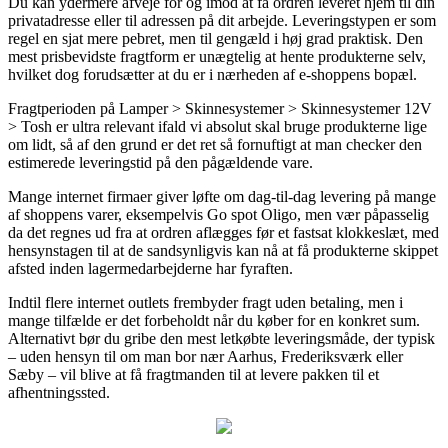
Du kan ydermere afveje for og imod at få ordren leveret hjem til din
privatadresse eller til adressen på dit arbejde. Leveringstypen er som
regel en sjat mere pebret, men til gengæld i høj grad praktisk. Den
mest prisbevidste fragtform er unægtelig at hente produkterne selv,
hvilket dog forudsætter at du er i nærheden af e-shoppens bopæl.
Fragtperioden på Lamper > Skinnesystemer > Skinnesystemer 12V
> Tosh er ultra relevant ifald vi absolut skal bruge produkterne lige
om lidt, så af den grund er det ret så fornuftigt at man checker den
estimerede leveringstid på den pågældende vare.
Mange internet firmaer giver løfte om dag-til-dag levering på mange
af shoppens varer, eksempelvis Go spot Oligo, men vær påpasselig
da det regnes ud fra at ordren aflægges før et fastsat klokkeslæt, med
hensynstagen til at de sandsynligvis kan nå at få produkterne skippet
afsted inden lagermedarbejderne har fyraften.
Indtil flere internet outlets frembyder fragt uden betaling, men i
mange tilfælde er det forbeholdt når du køber for en konkret sum.
Alternativt bør du gribe den mest letkøbte leveringsmåde, der typisk
– uden hensyn til om man bor nær Aarhus, Frederiksværk eller
Sæby – vil blive at få fragtmanden til at levere pakken til et
afhentningssted.