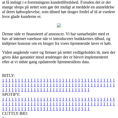
at få indsigt i e-forretningens kundetilfredshed. Foruden det er der
mange shops på nettet som gør det muligt at meddele en anmeldelse
af deres købsoplevelse, som tilmed bør drages fordel af til at vurdere
hvor glade kunderne er.
Denne side er finansieret af annoncer. Vi har samarbejder med et
hav af internet varehuse når vi introducerer butikkernes tilbud, og
indtjener honorar om en bruger fra vores hjemmeside laver et køb.
Viden angående varer og firmaer på nettet vedligeholdes tit, men der
gives ikke garantier imod ændringer der er blevet implementeret
efter at vi sidste gang opdaterede hjemmesidens data.
BITLY:
1
1
1
1
1
1
1
1
1
1
1
1
1
1
1
1
1
1
1
1
1
1
1
1
1
1
1
1
1
1
1
1
1
1
1
1
1
1
1
1
1
1
1
1
1
1
1
1
1
1
1
1
1
1
1
1
1
1
1
1
1
1
1
1
1
1
1
1
1
1
1
1
1
1
1
1
1
1
1
1
1
1
1
1
1
1
1
1
1
1
1
1
1
1
1
1
1
1
1
1
SPOTIFY:
1
1
1
1
1
1
1
1
1
1
1
1
1
1
1
1
1
1
1
1
1
1
1
1
1
1
1
1
1
1
1
1
1
1
1
1
1
1
1
1
1
1
1
1
1
1
1
1
1
1
1
1
1
1
1
1
1
1
1
1
1
1
1
1
1
1
1
1
1
1
1
1
1
1
1
1
1
1
1
1
1
1
1
1
1
1
1
1
1
1
1
1
1
1
1
1
1
1
1
1
CUTTLY BIO: