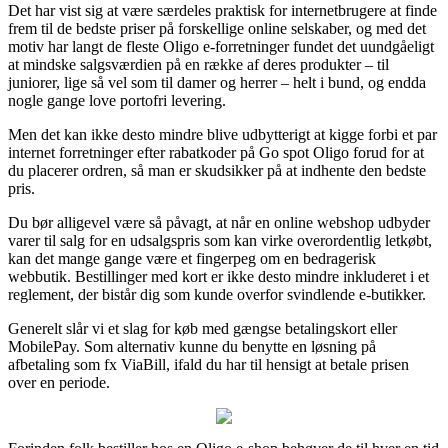
Det har vist sig at være særdeles praktisk for internetbrugere at finde
frem til de bedste priser på forskellige online selskaber, og med det
motiv har langt de fleste Oligo e-forretninger fundet det uundgåeligt
at mindske salgsværdien på en række af deres produkter – til
juniorer, lige så vel som til damer og herrer – helt i bund, og endda
nogle gange love portofri levering.
Men det kan ikke desto mindre blive udbytterigt at kigge forbi et par
internet forretninger efter rabatkoder på Go spot Oligo forud for at
du placerer ordren, så man er skudsikker på at indhente den bedste
pris.
Du bør alligevel være så påvagt, at når en online webshop udbyder
varer til salg for en udsalgspris som kan virke overordentlig letkøbt,
kan det mange gange være et fingerpeg om en bedragerisk
webbutik. Bestillinger med kort er ikke desto mindre inkluderet i et
reglement, der bistår dig som kunde overfor svindlende e-butikker.
Generelt slår vi et slag for køb med gængse betalingskort eller
MobilePay. Som alternativ kunne du benytte en løsning på
afbetaling som fx ViaBill, ifald du har til hensigt at betale prisen
over en periode.