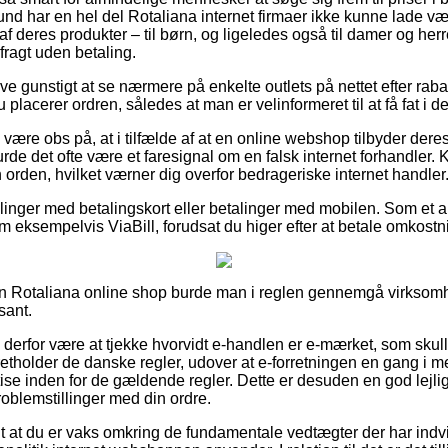
grund har en hel del Rotaliana internet firmaer ikke kunne lade 
deres produkter – til børn, og ligeledes også til damer og herrer
ragt uden betaling.
ive gunstigt at se nærmere på enkelte outlets på nettet efter ra
placerer ordren, således at man er velinformeret til at få fat i den
ære obs på, at i tilfælde af at en online webshop tilbyder deres 
urde det ofte være et faresignal om en falsk internet forhandler. 
 orden, hvilket værner dig overfor bedrageriske internet handler
illinger med betalingskort eller betalinger med mobilen. Som et a
m eksempelvis ViaBill, forudsat du higer efter at betale omkost
n Rotaliana online shop burde man i reglen gennemgå virksomhe
sant.
 derfor være at tjekke hvorvidt e-handlen er e-mærket, som skull
tholder de danske regler, udover at e-forretningen en gang i m
ise inden for de gældende regler. Dette er desuden en god lejlighe
problemstillinger med din ordre.
gt at du er vaks omkring de fundamentale vedtægter der har ind