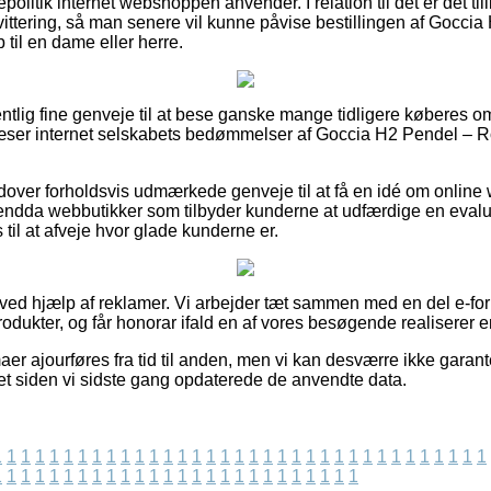
olitik internet webshoppen anvender. I relation til det er det till
vittering, så man senere vil kunne påvise bestillingen af Goccia
til en dame eller herre.
gentlig fine genveje til at bese ganske mange tidligere køberes o
u læser internet selskabets bedømmelser af Goccia H2 Pendel – 
over forholdsvis udmærkede genveje til at få en idé om onlin
ndda webbutikker som tilbyder kunderne at udfærdige en evalue
il at afveje hvor glade kunderne er.
 ved hjælp af reklamer. Vi arbejder tæt sammen med en del e-forh
dukter, og får honorar ifald en af vores besøgende realiserer en
aer ajourføres fra tid til anden, men vi kan desværre ikke garan
t siden vi sidste gang opdaterede de anvendte data.
1
1
1
1
1
1
1
1
1
1
1
1
1
1
1
1
1
1
1
1
1
1
1
1
1
1
1
1
1
1
1
1
1
1
1
1
1
1
1
1
1
1
1
1
1
1
1
1
1
1
1
1
1
1
1
1
1
1
1
1
1