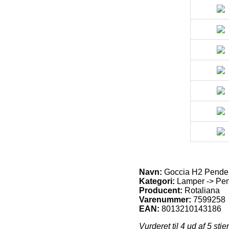
Navn:
Goccia H2 Pendel
Kategori:
Lamper -> Pend
Producent:
Rotaliana
Varenummer:
7599258
EAN:
8013210143186
Vurderet til
4
ud af 5 stje