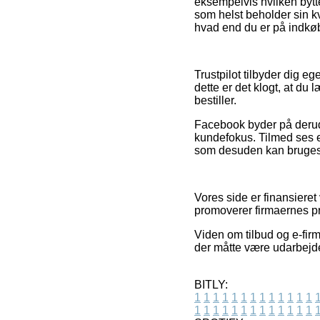
eksempelvis hvilken byttep
som helst beholder sin k
hvad end du er på indkøb 
Trustpilot tilbyder dig e
dette er det klogt, at d
bestiller.
Facebook byder på derud
kundefokus. Tilmed ses e
som desuden kan bruges t
Vores side er finansieret
promoverer firmaernes pro
Viden om tilbud og e-firm
der måtte være udarbejde
BITLY:
1
1
1
1
1
1
1
1
1
1
1
1
1
1
1
1
1
1
1
1
1
1
1
1
1
1