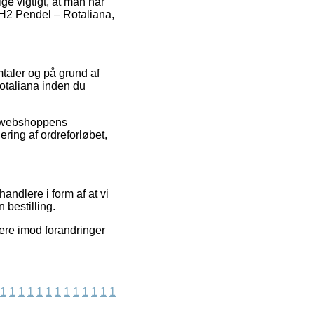
ige vigtigt, at man når
 H2 Pendel – Rotaliana,
mtaler og på grund af
Rotaliana inden du
e webshoppens
ring af ordreforløbet,
andlere i form af at vi
 bestilling.
tere imod forandringer
1
1
1
1
1
1
1
1
1
1
1
1
1