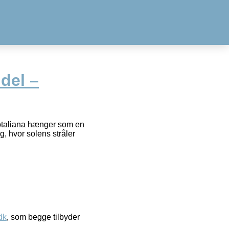
del –
otaliana hænger som en
, hvor solens stråler
dk
, som begge tilbyder