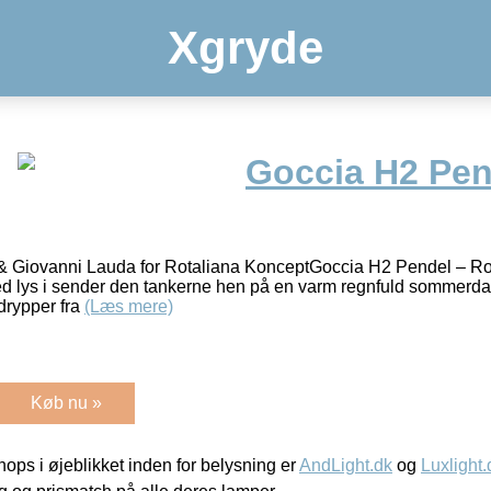
Xgryde
Goccia H2 Pen
 Giovanni Lauda for Rotaliana KonceptGoccia H2 Pendel – R
d lys i sender den tankerne hen på en varm regnfuld sommerdag
 drypper fra
(Læs mere)
Køb nu »
ps i øjeblikket inden for belysning er
AndLight.dk
og
Luxlight.