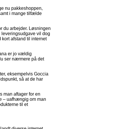
lige nu pakkeshoppen,
samt i mange tilfælde
or du arbejder. Løsningen
te leveringsudgave vil dog
ort afstand til internet
na er jo vældig
 du ser nærmere på det
kter, eksempelvis Goccia
idspunkt, så at de har
s man aftager for en
fælde – uafhængig om man
dukterne til et
landt diverse internet