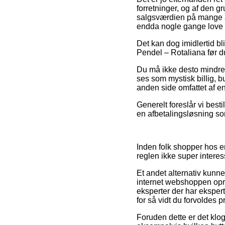
forretninger, og af den 
salgsværdien på mange af 
endda nogle gange love f
Det kan dog imidlertid bl
Pendel – Rotaliana før du 
Du må ikke desto mindre v
ses som mystisk billig, b
anden side omfattet af en
Generelt foreslår vi best
en afbetalingsløsning so
Inden folk shopper hos e
reglen ikke super interes
Et andet alternativ kunne
internet webshoppen opre
eksperter der har ekspert
for så vidt du forvoldes 
Foruden dette er det klo