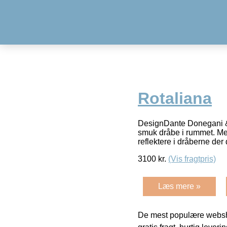
Rotaliana
DesignDante Donegani &
smuk dråbe i rummet. Me
reflektere i dråberne der
3100
kr.
(Vis fragtpris)
Læs mere »
De mest populære websho