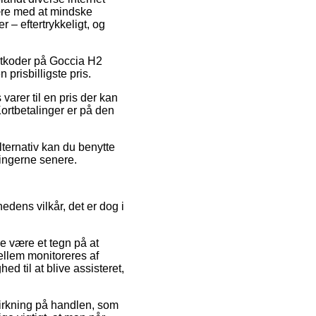
være med at mindske
 – eftertrykkeligt, og
batkoder på Goccia H2
 prisbilligste pris.
varer til en pris der kan
Kortbetalinger er på den
.
lternativ kan du benytte
ningerne senere.
dens vilkår, det er dog i
e være et tegn på at
ellem monitoreres af
d til at blive assisteret,
virkning på handlen, som