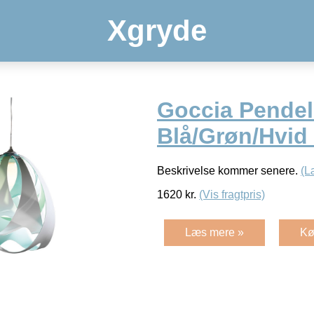
Xgryde
Goccia Pende
Blå/Grøn/Hvi
Beskrivelse kommer senere.
(L
1620
kr.
(Vis fragtpris)
Læs mere »
Kø