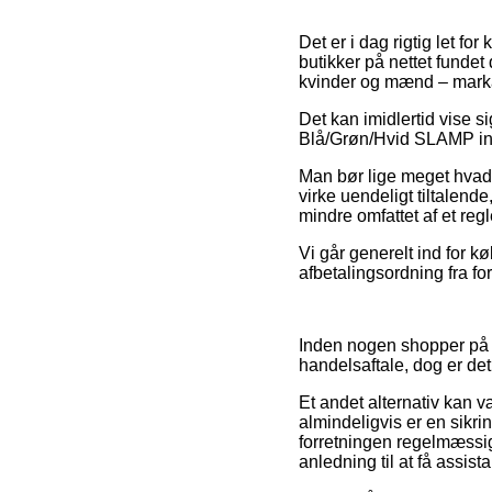
Det er i dag rigtig let for
butikker på nettet fundet
kvinder og mænd – markan
Det kan imidlertid vise s
Blå/Grøn/Hvid SLAMP inde
Man bør lige meget hvad i
virke uendeligt tiltalend
mindre omfattet af et re
Vi går generelt ind for 
afbetalingsordning fra fo
Inden nogen shopper på e
handelsaftale, dog er de
Et andet alternativ kan 
almindeligvis er en sikri
forretningen regelmæssigt
anledning til at få assis