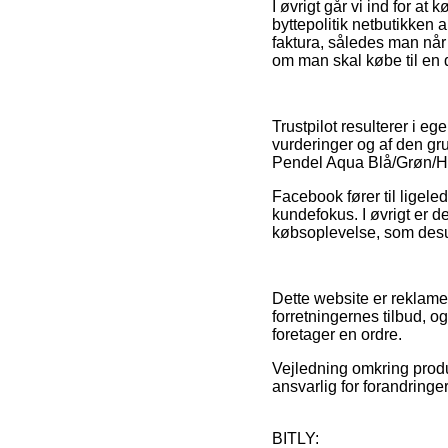
I øvrigt går vi ind for at
byttepolitik netbutikken 
faktura, således man nå
om man skal købe til en 
Trustpilot resulterer i e
vurderinger og af den gr
Pendel Aqua Blå/Grøn/H
Facebook fører til ligele
kundefokus. I øvrigt er d
købsoplevelse, som desud
Dette website er reklamef
forretningernes tilbud, 
foretager en ordre.
Vejledning omkring produ
ansvarlig for forandring
BITLY: