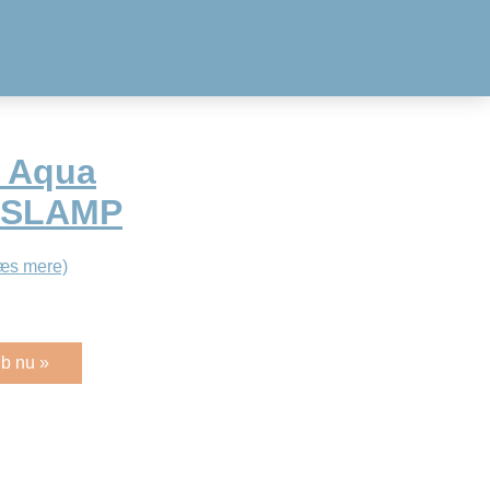
l Aqua
d SLAMP
æs mere)
b nu »