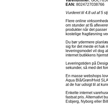
Varenummer:
GOC76S
EAN:
8024727038766
Vurderet til
4.8
ud af 5 st
Flere online virksomhede
om stunder at få afleveret
produkter når det passer
kostelige fragtløsning 
Du bør ydermere planlægge
sig for det meste et hak 
leveringsmodel vil dog alt
internet butikkens hjems
Leveringstiden på Design
sekunder, så med det for
En masse webshops lover
Aqua Blå/Grøn/Hvid SLAMP
at de har udsigt til at ku
Enkelte internet varehuse
fastsat pris. Alternativt
Esbjerg, Nyborg eller Bill