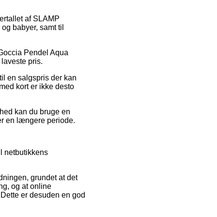
flertallet af SLAMP
 og babyer, samt til
på Goccia Pendel Aqua
laveste pris.
il en salgspris der kan
 med kort er ikke desto
ighed kan du bruge en
ver en længere periode.
l netbutikkens
dningen, grundet at det
ng, og at online
e. Dette er desuden en god