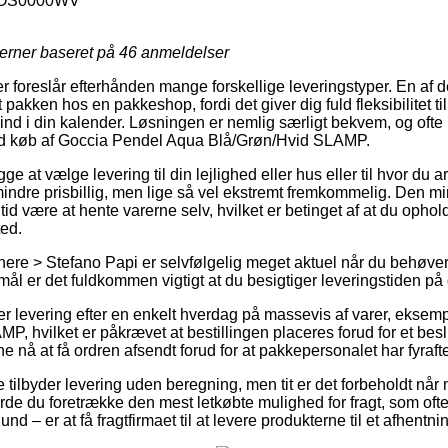
OS0000WV
jerner baseret på
46
anmeldelser
r foreslår efterhånden mange forskellige leveringstyper. En af 
 pakken hos en pakkeshop, fordi det giver dig fuld fleksibilitet t
 ind i din kalender. Løsningen er nemlig særligt bekvem, og ofte
ved køb af Goccia Pendel Aqua Blå/Grøn/Hvid SLAMP.
 at vælge levering til din lejlighed eller hus eller til hvor du a
mindre prisbillig, men lige så vel ekstremt fremkommelig. Den mi
id være at hente varerne selv, hvilket er betinget af at du opholde
ted.
ere > Stefano Papi er selvfølgelig meget aktuel når du behøver
mål er det fuldkommen vigtigt at du besigtiger leveringstiden p
 levering efter en enkelt hverdag på massevis af varer, eksem
, hvilket er påkrævet at bestillingen placeres forud for et besl
nne nå at få ordren afsendt forud for at pakkepersonalet har fyraft
 tilbyder levering uden beregning, men tit er det forbeholdt når
 burde du foretrække den mest letkøbte mulighed for fragt, som of
und – er at få fragtfirmaet til at levere produkterne til et afhentni