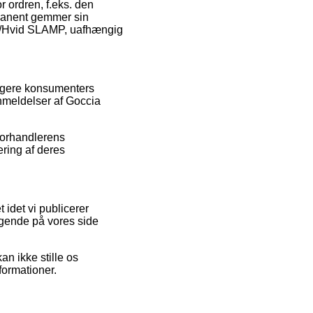
or ordren, f.eks. den
ermanent gemmer sin
øn/Hvid SLAMP, uafhængig
dligere konsumenters
anmeldelser af Goccia
 forhandlerens
ering af deres
 idet vi publicerer
øgende på vores side
n ikke stille os
formationer.