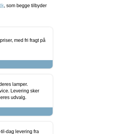
dk
, som begge tilbyder
priser, med fri fragt på
 deres lamper.
ice. Levering sker
deres udvalg.
l-dag levering fra