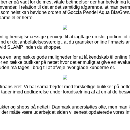
 køber er på vagt for de mest vitale betingelser der har betydning f
anvender. I relation til det er det samtidig afgørende, at man p
r som helst kan bevidne ordren af Goccia Pendel Aqua Blå/Gr
dame eller herre.
gentlig hensigtsmæssige genveje til at iagttage en stor portion ti
und er det anbefalelsesværdigt, at du gransker online firmaets 
vid SLAMP inden du shopper.
des en lang række gode muligheder for at få kendskab til online
er en række butikker på nettet hvor det er muligt at give en evalu
en må tages i brug til at afveje hvor glade kunderne er.
inansieret. Vi har samarbejder med forskellige butikker på nettet
og tager imod godtgørelse under forudsætning af at en af de bes
kter og shops på nettet i Danmark understøttes ofte, men man ka
er der måtte være udarbejdet siden vi senest opdaterede vores in