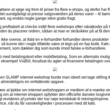
 købere at søge sig frem til priser fra flere e-shops, og derfor har 
 det uundgåeligt at presse salgsværdien på deres varer – til børn
t, og endda nogle gange sikre gratis fragt.
ig profitabelt at checke indtil flere webshops efter rabatkoder 
n du placerer ordren, sådan at man er skråsikker på at få den 
kke overse, at ifald en e-forhandler forhandler deres produkter t
e, så kunne det i nogle tilfælde være et tegn på en fup butik. Køb
glement, som dækker dig som kunde imod falske e-forhandlere.
køb med betalingskort eller mobilbetaling. Som en alternativ mul
r eksempel ViaBill, forudsat du agter at finansiere betalingen o
n SLAMP internet webshop burde man ideelt set tage stilling ti
t almindeligvis en omfattende opgave.
være at tjekke om internet webshoppen er medlem af e-mærke or
ng om at internet shoppen opfylder den officielle danske lovgivni
 revideres af jurister der har nøje kendskab til retningslinjern
tance, når du får vanskeligheder i processen med dit køb.