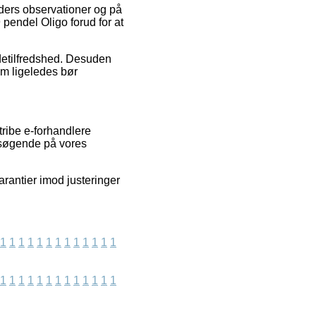
nders observationer og på
9 pendel Oligo forud for at
ndetilfredshed. Desuden
om ligeledes bør
ribe e-forhandlere
besøgende på vores
arantier imod justeringer
1
1
1
1
1
1
1
1
1
1
1
1
1
1
1
1
1
1
1
1
1
1
1
1
1
1