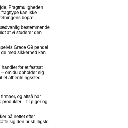
bejde. Fragtmuligheden
 fragttype kan ikke
rretningens bopæl.
 usædvanlig bestemmende
ldt at vi studerer den
empelvis Grace G9 pendel
 at de med sikkerhed kan
handler for et fastsat
e – om du opholder sig
il et afhentningssted.
 firmaer, og altså har
 produkter – til piger og
er på nettet efter
affe sig den prisbilligste