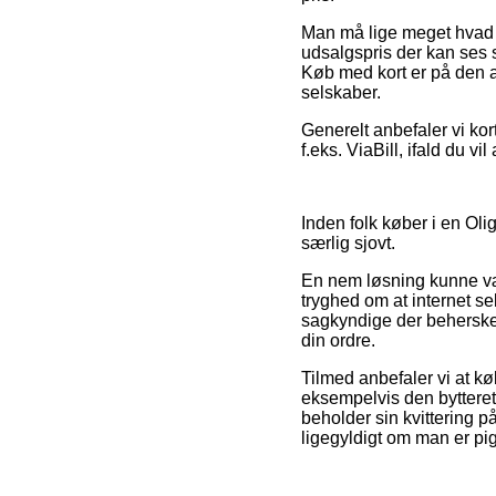
Man må lige meget hvad v
udsalgspris der kan ses s
Køb med kort er på den a
selskaber.
Generelt anbefaler vi kor
f.eks. ViaBill, ifald du vi
Inden folk køber i en Oli
særlig sjovt.
En nem løsning kunne væ
tryghed om at internet se
sagkyndige der behersker
din ordre.
Tilmed anbefaler vi at k
eksempelvis den bytteret
beholder sin kvittering p
ligegyldigt om man er pig