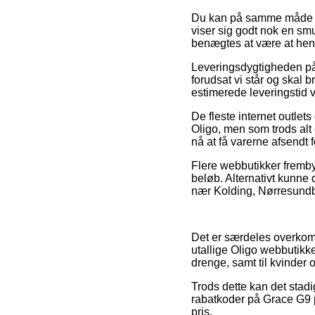
Du kan på samme måde for
viser sig godt nok en smu
benægtes at være at hente
Leveringsdygtigheden på
forudsat vi står og skal 
estimerede leveringstid 
De fleste internet outle
Oligo, men som trods alt 
nå at få varerne afsendt 
Flere webbutikker fremby
beløb. Alternativt kunne
nær Kolding, Nørresundby 
Det er særdeles overkommel
utallige Oligo webbutikke
drenge, samt til kvinder
Trods dette kan det stadi
rabatkoder på Grace G9 pe
pris.