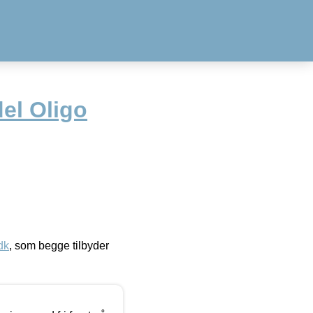
el Oligo
dk
, som begge tilbyder