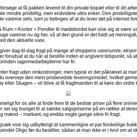
søge at få pakken leveret til din private bopæl eller til dit ar
le mindre prisbillig, men endvidere ultra enkel. Den prisbilligste
 varerne selv, som jo betinges af at du lever tæt på internet fo
 Rum > Kontor > Pendler til mødebordet kan vise sig at være
bruge varerne nu og her, så af den grund er det fuldt ud meningsfu
ved den aktuelle vare.
ts giver dag-til-dag fragt på mange af shoppens varenumre, eks
er forudsat at du når at bestille inden et angivent tidspunkt, så
forinden lagermedarbejderne har fri.
der fragt uden omkostninger, men typisk er det påkrævet at man 
 du overveje den mest prisbevidste leveringsmodel, hvilket gern
eller Skagen – vil blive at få fragtmanden til at køre din ordre t
igt for os alle at finde frem til de bedste priser på flere online
r set sig tvunget til at sænke salgspriserne på en række af deres
 og mænd – markant, og endda nogle gange sikre fri fragt.
gvæk vise sig udbytterigt at sammenligne et par forskellige butikk
ndel Oligo før du bestiller, sådan at man ikke er i tvivl om at sk