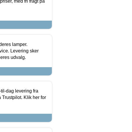
priser, med fri fragt på
 deres lamper.
ice. Levering sker
deres udvalg.
l-dag levering fra
Trustpilot. Klik her for