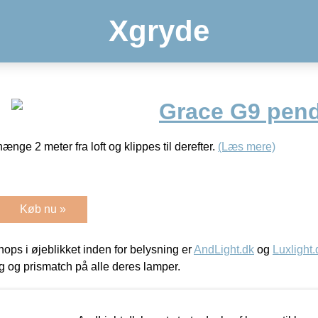
Xgryde
Grace G9 pend
 2 meter fra loft og klippes til derefter.
(Læs mere)
Køb nu »
ps i øjeblikket inden for belysning er
AndLight.dk
og
Luxlight.
ing og prismatch på alle deres lamper.