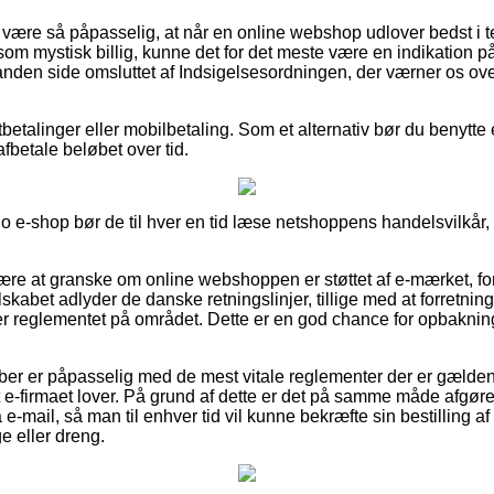
ære så påpasselig, at når en online webshop udlover bedst i test
om mystisk billig, kunne det for det meste være en indikation på 
nden side omsluttet af Indsigelsesordningen, der værner os ove
tbetalinger eller mobilbetaling. Som et alternativ bør du benytte
l afbetale beløbet over tid.
go e-shop bør de til hver en tid læse netshoppens handelsvilkår,
re at granske om online webshoppen er støttet af e-mærket, for
lskabet adlyder de danske retningslinjer, tillige med at forretnin
 reglementet på området. Dette er en god chance for opbakning
øber er påpasselig med de mest vitale reglementer der er gælden
 e-firmaet lover. På grund af dette er det på samme måde afgø
å e-mail, så man til enhver tid vil kunne bekræfte sin bestilling 
e eller dreng.