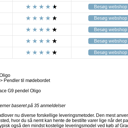
Besøg webshop
Besøg webshop
Besøg webshop
Besøg webshop
Besøg webshop
Oligo
> Pendler til mødebordet
ace G9 pendel Oligo
jerner baseret på
35
anmeldelser
lover nu diverse forskellige leveringsmetoder. Den mest anvend
gssted, hvor du så nemt kan hente de bestilte varer lige når det p
t typisk også den mindst kostelige leveringsmodel ved køb af Gr