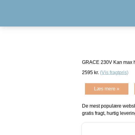
GRACE 230V Kan max hænge
2595
kr.
(Vis fragtpris)
Læs mere »
De mest populære websho
gratis fragt, hurtig lever