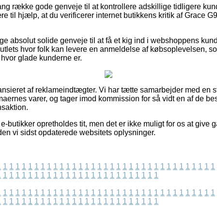
ang række gode genveje til at kontrollere adskillige tidligere ku
e til hjælp, at du verificerer internet butikkens kritik af Grace G
ige absolut solide genveje til at få et kig ind i webshoppens ku
outlets hvor folk kan levere en anmeldelse af købsoplevelsen, s
f hvor glade kunderne er.
nsieret af reklameindtægter. Vi har tætte samarbejder med en st
irmaernes varer, og tager imod kommission for så vidt en af de 
saktion.
-butikker opretholdes tit, men det er ikke muligt for os at give g
siden vi sidst opdaterede websitets oplysninger.
1
1
1
1
1
1
1
1
1
1
1
1
1
1
1
1
1
1
1
1
1
1
1
1
1
1
1
1
1
1
1
1
1
1
1
1
1
1
1
1
1
1
1
1
1
1
1
1
1
1
1
1
1
1
1
1
1
1
1
1
1
1
1
1
1
1
1
1
1
1
1
1
1
1
1
1
1
1
1
1
1
1
1
1
1
1
1
1
1
1
1
1
1
1
1
1
1
1
1
1
1
1
1
1
1
1
1
1
1
1
1
1
1
1
1
1
1
1
1
1
1
1