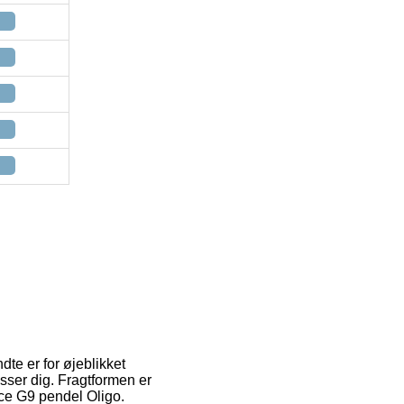
te er for øjeblikket
asser dig. Fragtformen er
ace G9 pendel Oligo.