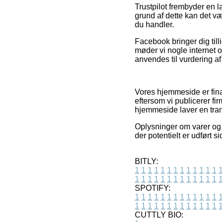
Trustpilot frembyder en l
grund af dette kan det vær
du handler.
Facebook bringer dig till
møder vi nogle internet 
anvendes til vurdering a
Vores hjemmeside er fina
eftersom vi publicerer f
hjemmeside laver en tran
Oplysninger om varer og e
der potentielt er udført 
BITLY:
1
1
1
1
1
1
1
1
1
1
1
1
1
1
1
1
1
1
1
1
1
1
1
1
1
1
SPOTIFY:
1
1
1
1
1
1
1
1
1
1
1
1
1
1
1
1
1
1
1
1
1
1
1
1
1
1
CUTTLY BIO: