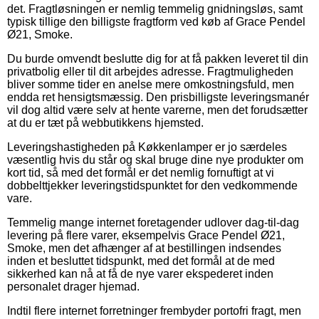
det. Fragtløsningen er nemlig temmelig gnidningsløs, samt
typisk tillige den billigste fragtform ved køb af Grace Pendel
Ø21, Smoke.
Du burde omvendt beslutte dig for at få pakken leveret til din
privatbolig eller til dit arbejdes adresse. Fragtmuligheden
bliver somme tider en anelse mere omkostningsfuld, men
endda ret hensigtsmæssig. Den prisbilligste leveringsmanér
vil dog altid være selv at hente varerne, men det forudsætter
at du er tæt på webbutikkens hjemsted.
Leveringshastigheden på Køkkenlamper er jo særdeles
væsentlig hvis du står og skal bruge dine nye produkter om
kort tid, så med det formål er det nemlig fornuftigt at vi
dobbelttjekker leveringstidspunktet for den vedkommende
vare.
Temmelig mange internet foretagender udlover dag-til-dag
levering på flere varer, eksempelvis Grace Pendel Ø21,
Smoke, men det afhænger af at bestillingen indsendes
inden et besluttet tidspunkt, med det formål at de med
sikkerhed kan nå at få de nye varer ekspederet inden
personalet drager hjemad.
Indtil flere internet forretninger frembyder portofri fragt, men