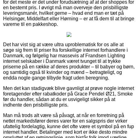
for det meste er det under forudsætning af at der shoppes for
en bestemt pris. I øvrigt må man overveje den prisbilligste
leveringsmanér, hvilket gerne – hvad end man er tæt på
Helsingør, Middelfart eller Hørning – er at få dem til at bringe
varerne til en pakkeshop.
Det har vist sig at være ultra uproblematisk for os alle at
søge sig frem til priser fra forskellige internet forhandlere i
Danmark, og følgelig har massevis af Frandsen Lighting
internet selskaber i Danmark været tvunget til at trykke
priserne på en række af deres produkter – til babyer og børn,
og samtidig også til kvinder og mænd – betragteligt, og
endda nogle gange tilbyde fragt uden beregning.
Men det kan stadigvæk blive gavnligt at prøve nogle internet
foretagender efter rabatkoder på Grace Pendel Ø21, Smoke
før du handler, sådan at du er usvigeligt sikker på at
indhente den prisbilligste pris.
Man må trods alt være så påvagt, at når en forretning på
nettet markedsfører deres varer for en salgspris der virker
ufattelig fordelagtig, kunne det ofte være et symbol på en fup
internet handler. Betalinger med kort er ikke desto mindre
omsluttet af en retningslinje, som bistår folk imod uærlige