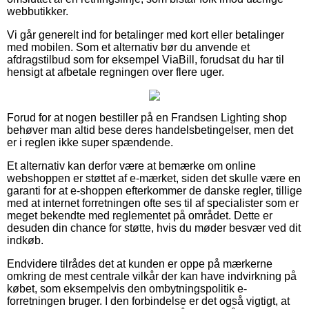
webbutikker.
Vi går generelt ind for betalinger med kort eller betalinger
med mobilen. Som et alternativ bør du anvende et
afdragstilbud som for eksempel ViaBill, forudsat du har til
hensigt at afbetale regningen over flere uger.
Forud for at nogen bestiller på en Frandsen Lighting shop
behøver man altid bese deres handelsbetingelser, men det
er i reglen ikke super spændende.
Et alternativ kan derfor være at bemærke om online
webshoppen er støttet af e-mærket, siden det skulle være en
garanti for at e-shoppen efterkommer de danske regler, tillige
med at internet forretningen ofte ses til af specialister som er
meget bekendte med reglementet på området. Dette er
desuden din chance for støtte, hvis du møder besvær ved dit
indkøb.
Endvidere tilrådes det at kunden er oppe på mærkerne
omkring de mest centrale vilkår der kan have indvirkning på
købet, som eksempelvis den ombytningspolitik e-
forretningen bruger. I den forbindelse er det også vigtigt, at