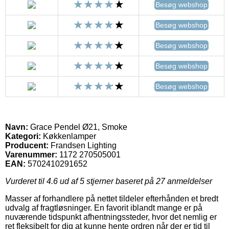
Besøg webshop
Besøg webshop
Besøg webshop
Besøg webshop
Besøg webshop
Navn:
Grace Pendel Ø21, Smoke
Kategori:
Køkkenlamper
Producent:
Frandsen Lighting
Varenummer:
1172 270505001
EAN:
5702410291652
Vurderet til
4.6
ud af 5 stjerner baseret på
27
anmeldelser
Masser af forhandlere på nettet tildeler efterhånden et bredt
udvalg af fragtløsninger. En favorit iblandt mange er på
nuværende tidspunkt afhentningssteder, hvor det nemlig er
ret fleksibelt for dig at kunne hente ordren når der er tid til