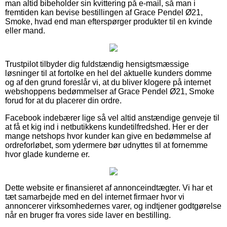
man altid bibeholder sin kvittering på e-mail, så man i
fremtiden kan bevise bestillingen af Grace Pendel Ø21,
Smoke, hvad end man efterspørger produkter til en kvinde
eller mand.
Trustpilot tilbyder dig fuldstændig hensigtsmæssige
løsninger til at fortolke en hel del aktuelle kunders domme
og af den grund foreslår vi, at du bliver klogere på internet
webshoppens bedømmelser af Grace Pendel Ø21, Smoke
forud for at du placerer din ordre.
Facebook indebærer lige så vel altid anstændige genveje til
at få et kig ind i netbutikkens kundetilfredshed. Her er der
mange netshops hvor kunder kan give en bedømmelse af
ordreforløbet, som ydermere bør udnyttes til at fornemme
hvor glade kunderne er.
Dette website er finansieret af annonceindtægter. Vi har et
tæt samarbejde med en del internet firmaer hvor vi
annoncerer virksomhedernes varer, og indtjener godtgørelse
når en bruger fra vores side laver en bestilling.