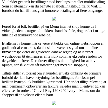
Vi tilråder generelt bestillinger med betalingskort eller mobilbetaling.
Som et alternativ kan du benytte et afbetalingstilbud fra fx ViaBill,
forudsat du har til hensigt at honorere betalingen af flere omgange.
Forud for at folk bestiller på en Menu internet shop kunne de i
virkeligheden betragte e-butikkens handelsaftale, dog er det i mange
tilfælde et tidskrævende arbejde.
Et alternativ kunne måske være at tjekke om online webshoppen er
godkendt af e-mærket, da det skulle være et signal om at online
firmaet respekterer de gældende danske regler, og at internet
webshoppen tit gennemses af fagfolk som har ekspertise inden for
de gældende love. Derudover tilbydes du mulighed for at blive
hjulpet, for så vidt du får udfordringer med din shopping.
Tillige stiller vi forslag om at kunden er vaks omkring de primære
forhold der kan have betydning for bestillingen, for eksempel
hvilken byttepolitik butikken kører med. Her er det tillige relevant, at
man permanent opbevarer sin faktura, således man til enhver tid kan
eftervise sin ordre af Gravel Rug 170×240 Ivory – Menu, om du
shopper til en voksen eller et barn.