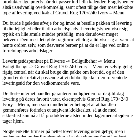
produkter lige præcis når det passer ind i din kalender. Fragttypen er
altså usædvanlig overkommelig, samt oftest tillige den mest letkøbte
type af levering ved køb af Gravel Rug 170×240 Ivory – Menu.
Du burde ligeledes afveje for og imod at bestille pakken til levering
til din lejlighed eller til din arbejdsplads. Leveringstypen viser sig
typisk en lille smule mindre prisbillig, men derudover meget
bekvem. Den mest letkøbte fragtform vil dog altid vise sig at være at
hente ordren selv, som desværre beroer på at du er lige ved online
forretningens arbejdslager.
Leveringstidspunktet på Diverse -> Boligtilbehør -> Menu
Boligtilbehør -> Gravel Rug 170×240 Ivory – Menu er selvfølgelig
rigtig central når du skal bruge din pakke om kort tid, og af den
grund er det relativt passende at vi dobbelttjekker den forventede
leveringstid for den vedkommende vare.
De fleste internet handler garanterer muligheden for dag-til-dag
levering på deres favorit varer, eksempelvis Gravel Rug 170×240
Ivory – Menu, men som imidlertid er betinget af at handlen
gemmenføres forinden et angivent klokkeslæt, så at de med
sikkerhed kan nå at få produkterne afsted inden lagermedarbejderne
tager hjem.
Nogle enkelte firmaer på nettet lover levering uden gebyr, men i
reglen er det under forudsætning af at der shoppes for et konkret