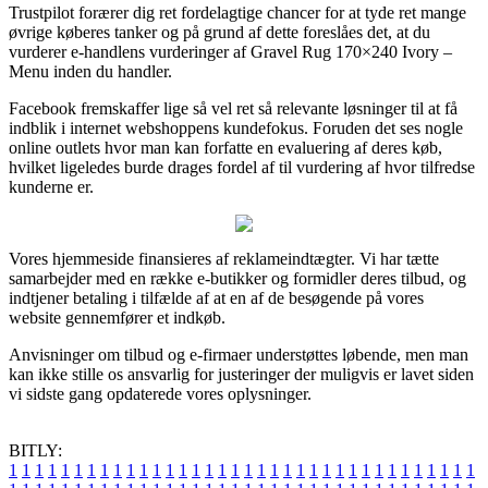
Trustpilot forærer dig ret fordelagtige chancer for at tyde ret mange
øvrige køberes tanker og på grund af dette foreslåes det, at du
vurderer e-handlens vurderinger af Gravel Rug 170×240 Ivory –
Menu inden du handler.
Facebook fremskaffer lige så vel ret så relevante løsninger til at få
indblik i internet webshoppens kundefokus. Foruden det ses nogle
online outlets hvor man kan forfatte en evaluering af deres køb,
hvilket ligeledes burde drages fordel af til vurdering af hvor tilfredse
kunderne er.
Vores hjemmeside finansieres af reklameindtægter. Vi har tætte
samarbejder med en række e-butikker og formidler deres tilbud, og
indtjener betaling i tilfælde af at en af de besøgende på vores
website gennemfører et indkøb.
Anvisninger om tilbud og e-firmaer understøttes løbende, men man
kan ikke stille os ansvarlig for justeringer der muligvis er lavet siden
vi sidste gang opdaterede vores oplysninger.
BITLY:
1
1
1
1
1
1
1
1
1
1
1
1
1
1
1
1
1
1
1
1
1
1
1
1
1
1
1
1
1
1
1
1
1
1
1
1