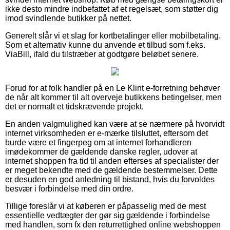
ikke desto mindre indbefattet af et regelsæt, som støtter dig
imod svindlende butikker på nettet.
Generelt slår vi et slag for kortbetalinger eller mobilbetaling.
Som et alternativ kunne du anvende et tilbud som f.eks.
ViaBill, ifald du tilstræber at godtgøre beløbet senere.
Forud for at folk handler på en Le Klint e-forretning behøver
de når alt kommer til alt overveje butikkens betingelser, men
det er normalt et tidskrævende projekt.
En anden valgmulighed kan være at se nærmere på hvorvidt
internet virksomheden er e-mærke tilsluttet, eftersom det
burde være et fingerpeg om at internet forhandleren
imødekommer de gældende danske regler, udover at
internet shoppen fra tid til anden efterses af specialister der
er meget bekendte med de gældende bestemmelser. Dette
er desuden en god anledning til bistand, hvis du forvoldes
besvær i forbindelse med din ordre.
Tillige foreslår vi at køberen er påpasselig med de mest
essentielle vedtægter der gør sig gældende i forbindelse
med handlen, som fx den returrettighed online webshoppen