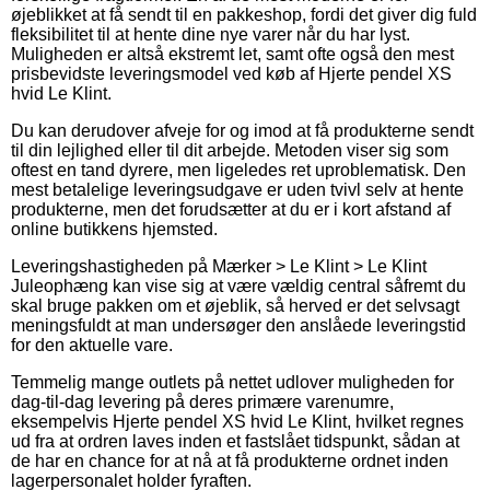
øjeblikket at få sendt til en pakkeshop, fordi det giver dig fuld
fleksibilitet til at hente dine nye varer når du har lyst.
Muligheden er altså ekstremt let, samt ofte også den mest
prisbevidste leveringsmodel ved køb af Hjerte pendel XS
hvid Le Klint.
Du kan derudover afveje for og imod at få produkterne sendt
til din lejlighed eller til dit arbejde. Metoden viser sig som
oftest en tand dyrere, men ligeledes ret uproblematisk. Den
mest betalelige leveringsudgave er uden tvivl selv at hente
produkterne, men det forudsætter at du er i kort afstand af
online butikkens hjemsted.
Leveringshastigheden på Mærker > Le Klint > Le Klint
Juleophæng kan vise sig at være vældig central såfremt du
skal bruge pakken om et øjeblik, så herved er det selvsagt
meningsfuldt at man undersøger den anslåede leveringstid
for den aktuelle vare.
Temmelig mange outlets på nettet udlover muligheden for
dag-til-dag levering på deres primære varenumre,
eksempelvis Hjerte pendel XS hvid Le Klint, hvilket regnes
ud fra at ordren laves inden et fastslået tidspunkt, sådan at
de har en chance for at nå at få produkterne ordnet inden
lagerpersonalet holder fyraften.