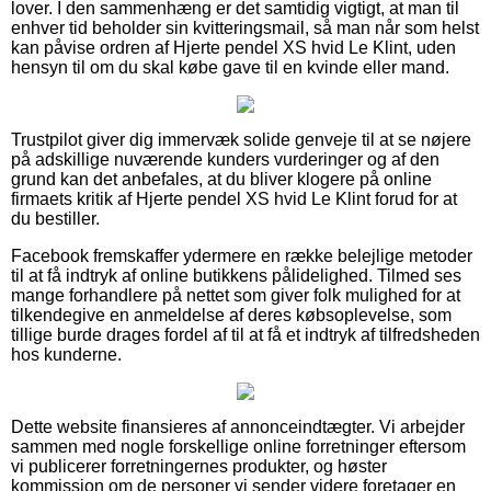
lover. I den sammenhæng er det samtidig vigtigt, at man til
enhver tid beholder sin kvitteringsmail, så man når som helst
kan påvise ordren af Hjerte pendel XS hvid Le Klint, uden
hensyn til om du skal købe gave til en kvinde eller mand.
Trustpilot giver dig immervæk solide genveje til at se nøjere
på adskillige nuværende kunders vurderinger og af den
grund kan det anbefales, at du bliver klogere på online
firmaets kritik af Hjerte pendel XS hvid Le Klint forud for at
du bestiller.
Facebook fremskaffer ydermere en række belejlige metoder
til at få indtryk af online butikkens pålidelighed. Tilmed ses
mange forhandlere på nettet som giver folk mulighed for at
tilkendegive en anmeldelse af deres købsoplevelse, som
tillige burde drages fordel af til at få et indtryk af tilfredsheden
hos kunderne.
Dette website finansieres af annonceindtægter. Vi arbejder
sammen med nogle forskellige online forretninger eftersom
vi publicerer forretningernes produkter, og høster
kommission om de personer vi sender videre foretager en