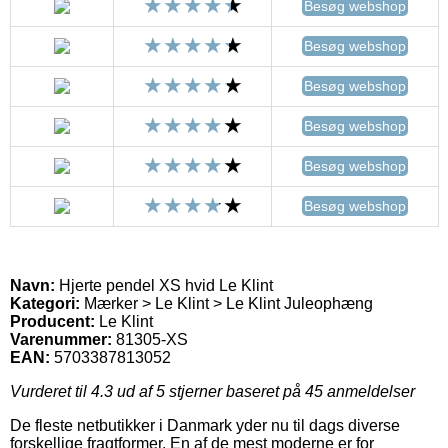
Besøg webshop
Besøg webshop
Besøg webshop
Besøg webshop
Besøg webshop
Besøg webshop
Navn:
Hjerte pendel XS hvid Le Klint
Kategori:
Mærker > Le Klint > Le Klint Juleophæng
Producent:
Le Klint
Varenummer:
81305-XS
EAN:
5703387813052
Vurderet til
4.3
ud af 5 stjerner baseret på
45
anmeldelser
De fleste netbutikker i Danmark yder nu til dags diverse
forskellige fragtformer. En af de mest moderne er for