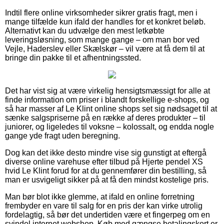
Indtil flere online virksomheder sikrer gratis fragt, men i
mange tilfælde kun ifald der handles for et konkret beløb.
Alternativt kan du udvælge den mest letkøbte
leveringsløsning, som mange gange – om man bor ved
Vejle, Haderslev eller Skælskør – vil være at få dem til at
bringe din pakke til et afhentningssted.
Det har vist sig at være virkelig hensigtsmæssigt for alle at
finde information om priser i blandt forskellige e-shops, og
så har masser af Le Klint online shops set sig nødsaget til at
sænke salgspriserne på en række af deres produkter – til
juniorer, og ligeledes til voksne – kolossalt, og endda nogle
gange yde fragt uden beregning.
Dog kan det ikke desto mindre vise sig gunstigt at eftergå
diverse online varehuse efter tilbud på Hjerte pendel XS
hvid Le Klint forud for at du gennemfører din bestilling, så
man er usvigeligt sikker på at få den mindst kostelige pris.
Man bør blot ikke glemme, at ifald en online forretning
frembyder en vare til salg for en pris der kan virke utrolig
fordelagtig, så bør det undertiden være et fingerpeg om en
svindel internet webshop. Køb med gængse betalingskort er