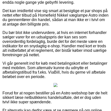
endda nogle gange yde gebyrfri levering.
Det kan imidlertid vise sig smart at besigtige et par shops på
nettet efter tilbud på Homefield Nikkel væglampe Astro inden
du gennemfører din handel, sådan at man ikke er i tvivl om
at antage den billigste pris.
Du bør blot ikke undervurdere, at hvis en internet forhandler
sælger varer for en udsalgspris der kan ses som
overordentlig fordelagtig, burde det for det meste være en
indikator for en snydagtig e-shop. Handler med kort er trods
alt indbefattet af et reglement, der bistår køber imod uærlige
forretninger på nettet.
Vi går generelt ind for køb med betalingskort eller betalinger
med mobilen. Som alternativ kunne du udnytte et
afbetalingstilbud fra f.eks. ViaBill, hvis du gerne vil afbetale
beløbet over en periode.
Forud for at nogen bestiller på en Astro webshop bør de helt
sikkert læse netbutikkens handelsaftale, det er dog uden
tvivl ikke super spændende.
Et alternativ kan derfor være at se nærmere på om online