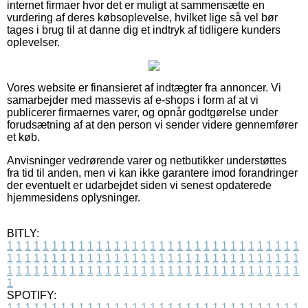
internet firmaer hvor det er muligt at sammensætte en
vurdering af deres købsoplevelse, hvilket lige så vel bør
tages i brug til at danne dig et indtryk af tidligere kunders
oplevelser.
Vores website er finansieret af indtægter fra annoncer. Vi
samarbejder med massevis af e-shops i form af at vi
publicerer firmaernes varer, og opnår godtgørelse under
forudsætning af at den person vi sender videre gennemfører
et køb.
Anvisninger vedrørende varer og netbutikker understøttes
fra tid til anden, men vi kan ikke garantere imod forandringer
der eventuelt er udarbejdet siden vi senest opdaterede
hjemmesidens oplysninger.
BITLY:
1
1
1
1
1
1
1
1
1
1
1
1
1
1
1
1
1
1
1
1
1
1
1
1
1
1
1
1
1
1
1
1
1
1
1
1
1
1
1
1
1
1
1
1
1
1
1
1
1
1
1
1
1
1
1
1
1
1
1
1
1
1
1
1
1
1
1
1
1
1
1
1
1
1
1
1
1
1
1
1
1
1
1
1
1
1
1
1
1
1
1
1
1
1
1
1
1
1
1
1
SPOTIFY:
1
1
1
1
1
1
1
1
1
1
1
1
1
1
1
1
1
1
1
1
1
1
1
1
1
1
1
1
1
1
1
1
1