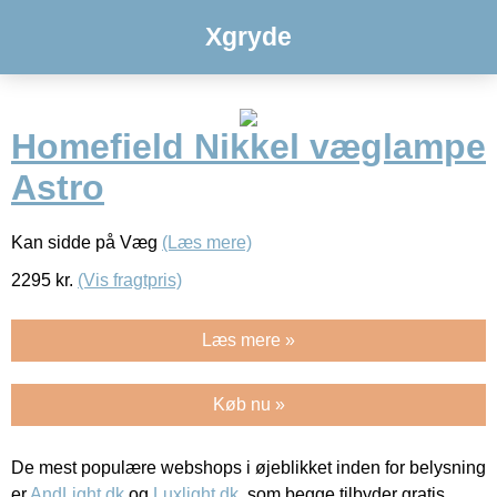
Xgryde
Homefield Nikkel væglampe
Astro
Kan sidde på Væg
(Læs mere)
2295
kr.
(Vis fragtpris)
Læs mere »
Køb nu »
De mest populære webshops i øjeblikket inden for belysning
er
AndLight.dk
og
Luxlight.dk
, som begge tilbyder gratis