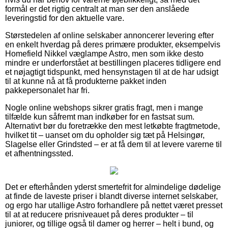
formål er det rigtig centralt at man ser den anslåede
leveringstid for den aktuelle vare.
Størstedelen af online selskaber annoncerer levering efter
en enkelt hverdag på deres primære produkter, eksempelvis
Homefield Nikkel væglampe Astro, men som ikke desto
mindre er underforstået at bestillingen placeres tidligere end
et nøjagtigt tidspunkt, med hensynstagen til at de har udsigt
til at kunne nå at få produkterne pakket inden
pakkepersonalet har fri.
Nogle online webshops sikrer gratis fragt, men i mange
tilfælde kun såfremt man indkøber for en fastsat sum.
Alternativt bør du foretrække den mest letkøbte fragtmetode,
hvilket tit – uanset om du opholder sig tæt på Helsingør,
Slagelse eller Grindsted – er at få dem til at levere varerne til
et afhentningssted.
Det er efterhånden yderst smertefrit for almindelige dødelige
at finde de laveste priser i blandt diverse internet selskaber,
og ergo har utallige Astro forhandlere på nettet været presset
til at at reducere prisniveauet på deres produkter – til
juniorer, og tillige også til damer og herrer – helt i bund, og