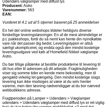
Udendørs væglamper med diffust lys
Producent:
Astro
Varenummer:
563
EAN:
Vurderet til
4.1
ud af 5 stjerner baseret på
25
anmeldelser
En hel del online webshops tildeler heldigvis diverse
forskellige leveringsløsninger. En af de mest almindelige er
p.t. pakkeshops, fordi du så nemt kan hente din nyindkøbte
vare når det passer dig bedst. Leveringstypen er altså
særligt ukompliceret, og endda også den mindst kostelige
leveringsudgave ved køb af Homefield Nikkel væglampe
Astro.
Du bør tillige påtænke at bestille produkterne til levering til
dit hus eller til adressen på dit arbejde. Fragtmuligheden
viser sig somme tider en kende mere bekostelig, men til
gengæld virkelig let gængelig. Den mindst kostelige slags
levering kan ikke modsiges at være at du selv henter
varerne, men den løsning nødvendiggør at du bor nærved
webbutikkens adresse.
Fragtperioden på Lamper > Udendørs > Væglamper
udendørs > Udendørs væglamper med diffust lys er ret vigtig
hvis du har behov for varerne øjeblikkeligt, så med det