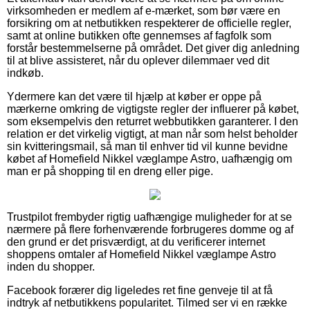
virksomheden er medlem af e-mærket, som bør være en
forsikring om at netbutikken respekterer de officielle regler,
samt at online butikken ofte gennemses af fagfolk som
forstår bestemmelserne på området. Det giver dig anledning
til at blive assisteret, når du oplever dilemmaer ved dit
indkøb.
Ydermere kan det være til hjælp at køber er oppe på
mærkerne omkring de vigtigste regler der influerer på købet,
som eksempelvis den returret webbutikken garanterer. I den
relation er det virkelig vigtigt, at man når som helst beholder
sin kvitteringsmail, så man til enhver tid vil kunne bevidne
købet af Homefield Nikkel væglampe Astro, uafhængig om
man er på shopping til en dreng eller pige.
Trustpilot frembyder rigtig uafhængige muligheder for at se
nærmere på flere forhenværende forbrugeres domme og af
den grund er det prisværdigt, at du verificerer internet
shoppens omtaler af Homefield Nikkel væglampe Astro
inden du shopper.
Facebook forærer dig ligeledes ret fine genveje til at få
indtryk af netbutikkens popularitet. Tilmed ser vi en række