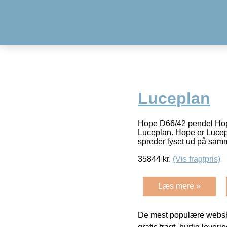
Luceplan
Hope D66/42 pendel Hope
Luceplan. Hope er Lucepl
spreder lyset ud på sa
35844
kr.
(Vis fragtpris)
Læs mere »
De mest populære websho