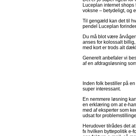
Luceplan internet shops f
voksne – betydeligt, og 
Til gengæld kan det til h
pendel Luceplan forinden
Du må blot være årvågen m
anses for kolossalt billi
med kort er trods alt dæ
Generelt anbefaler vi bes
af en afdragsløsning som f
Inden folk bestiller på e
super interessant.
En nemmere løsning kan v
en erklæring om at e-han
med af eksperter som kend
udsat for problemstilling
Herudover tilrådes det at
fx hvilken byttepolitik e-