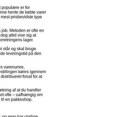
t populære er for
 kunne hente de købte varer
 mest prisbevidste type
på job. Metoden er ofte en
dog altid vise sig at
orretningens lager.
i står og skal bruge
ede leveringstid på den
es varenumre,
stillingen køres igennem
distribueret forud for at
ætning af at du handler
lket ofte – uafhængig om
 til en pakkeshop.
, og ergo har utallige