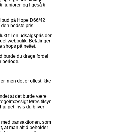
 juniorer, og ligeså til
r tilbud på Hope D66/42
 den bedste pris.
ukt til en udsalgspris der
ndel webbutik. Betalinger
e shops på nettet.
ed burde du drage fordel
n periode.
er, men det er oftest ikke
undet at det burde være
regelmæssigt føres tilsyn
julpet, hvis du bliver
lse med transaktionen, som
lt, at man altid beholder