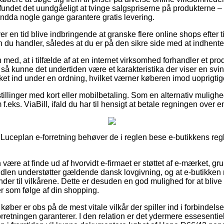
undet det uundgåeligt at tvinge salgspriserne på produkterne – til
endda nogle gange garantere gratis levering.
ver en tid blive indbringende at granske flere online shops efte
 du handler, således at du er på den sikre side med at indhente
ed, at i tilfælde af at en internet virksomhed forhandler et prod
g, så kunne det undertiden være et karakteristika der viser en svi
kket ind under en ordning, hvilket værner køberen imod uoprigtig
tillinger med kort eller mobilbetaling. Som en alternativ muligh
.eks. ViaBill, ifald du har til hensigt at betale regningen over e
n Luceplan e-forretning behøver de i reglen bese e-butikkens regl
ære at finde ud af hvorvidt e-firmaet er støttet af e-mærket, gr
dlen understøtter gældende dansk lovgivning, og at e-butikken 
er til vilkårene. Dette er desuden en god mulighed for at blive h
er som følge af din shopping.
 køber er obs på de mest vitale vilkår der spiller ind i forbinde
forretningen garanterer. I den relation er det ydermere essesentie