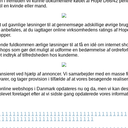
man i fremtiden vil kunne dokumentere købet af Hope D66/42 pe
l en kvinde eller mand.
ldt ud gavnlige løsninger til at gennemsøge adskillige øvrige br
t anbefales, at du iagttager online virksomhedens ratings af H
opper.
de fuldkommen ærlige løsninger til at få en idé om internet s
ops som gør det muligt at udforme en bedømmelse af ordreforlø
et indtryk af tilfredsheden hos kunderne.
nsieret ved hjælp af annoncer. Vi samarbejder med en masse fir
rer, og tager provision i tilfælde af at vores besøgende realiser
 online webshops i Danmark opdateres nu og da, men vi kan des
blevet foretaget efter at vi sidste gang opdaterede vores informat
1
1
1
1
1
1
1
1
1
1
1
1
1
1
1
1
1
1
1
1
1
1
1
1
1
1
1
1
1
1
1
1
1
1
1
1
1
1
1
1
1
1
1
1
1
1
1
1
1
1
1
1
1
1
1
1
1
1
1
1
1