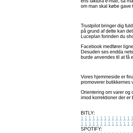
ens faktura e-mail, så 
om man skal købe gave ti
Trustpilot bringer dig fu
på grund af dette kan de
Luceplan forinden du sh
Facebook medfører lignen
Desuden ses endda netsh
burde anvendes til at få 
Vores hjemmeside er fina
promoverer butikkernes va
Orientering om varer og
imod korrektioner der er 
BITLY:
1
1
1
1
1
1
1
1
1
1
1
1
1
1
1
1
1
1
1
1
1
1
1
1
1
1
SPOTIFY: