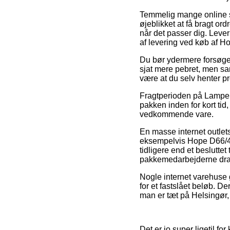
Temmelig mange online sh
øjeblikket at få bragt ord
når det passer dig. Lever
af levering ved køb af 
Du bør ydermere forsøge at
sjat mere pebret, men sam
være at du selv henter pr
Fragtperioden på Lamper >
pakken inden for kort ti
vedkommende vare.
En masse internet outle
eksempelvis Hope D66/42
tidligere end et besluttet
pakkemedarbejderne dra
Nogle internet varehuse g
for et fastslået beløb. D
man er tæt på Helsingør, 
Det er jo super ligetil fo