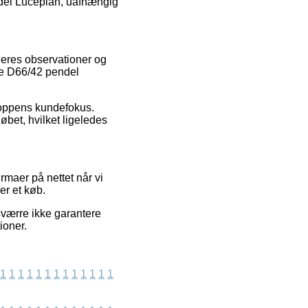
ndel Luceplan, uafhængig
ugeres observationer og
ope D66/42 pendel
hoppens kundefokus.
bet, hvilket ligeledes
maer på nettet når vi
er et køb.
værre ikke garantere
ioner.
1
1
1
1
1
1
1
1
1
1
1
1
1