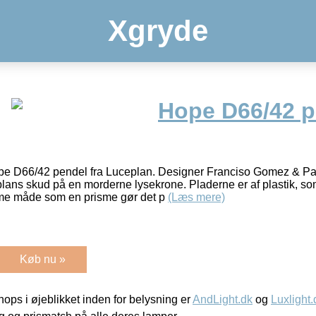
Xgryde
Hope D66/42 p
 D66/42 pendel fra Luceplan. Designer Franciso Gomez & Pao
ans skud på en morderne lysekrone. Pladerne er af plastik, som
mme måde som en prisme gør det p
(Læs mere)
Køb nu »
ps i øjeblikket inden for belysning er
AndLight.dk
og
Luxlight.