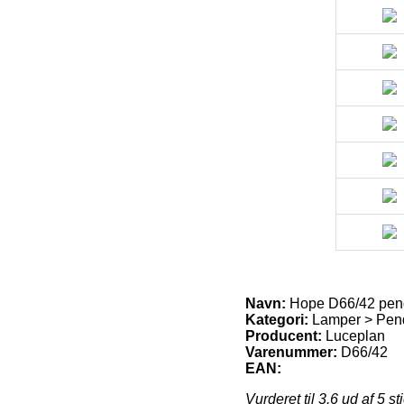
Navn:
Hope D66/42 pen
Kategori:
Lamper > Pendl
Producent:
Luceplan
Varenummer:
D66/42
EAN:
Vurderet til
3.6
ud af 5 st