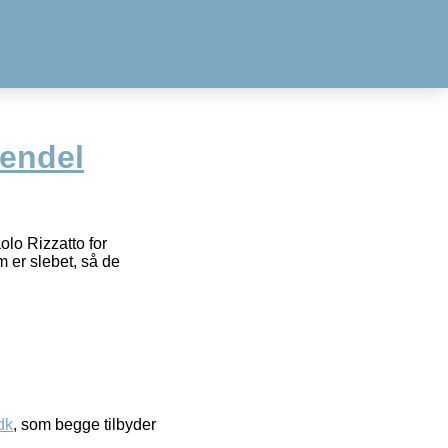
endel
lo Rizzatto for
 er slebet, så de
dk
, som begge tilbyder