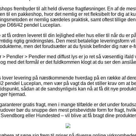
ops frembyder til alt held diverse fragtløsninger. En af de mes
ren til en pakkeshop, hvor det nemlig er ret fleksibelt for dig at
ingsmetoden er nemlig særdeles praktisk, samt oftest tillige den
Hope D66/42 pendel Luceplan.
 få ordren leveret til din lejlighed eller hus eller til når du er 
tidig rigtig gnidningsløs. Den mest betalelige leveringsform vil 
odukterne, men det forudsætter at du fysisk befinder dig nær e-f
 Pendler > Pendler med diffust lys er jo ret så væsentlig ifald v
d, og med det formål er det fuldkommen klogt at du ser den anslå
ts lover levering på næstkommende hverdag på en række af der
 pendel Luceplan, men vær på vagt da det stiller krav om at be
 tidspunkt, sådan at de sandsynligvis kan nå at få dit nye produkt 
ger hjemad.
aranterer gratis fragt, men i mange tilfælde er det under foruds
erudover bør du snuppe den mest prisbevidste form for fragt, hvi
Svendborg eller Hundested – vil blive at få bragt dine produkter
r købere at søge sig frem til priser på diverse online virksomheder