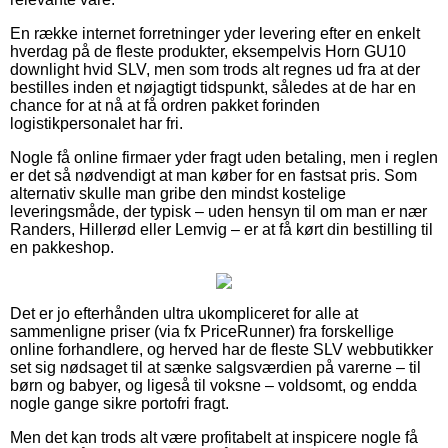
En række internet forretninger yder levering efter en enkelt
hverdag på de fleste produkter, eksempelvis Horn GU10
downlight hvid SLV, men som trods alt regnes ud fra at der
bestilles inden et nøjagtigt tidspunkt, således at de har en
chance for at nå at få ordren pakket forinden
logistikpersonalet har fri.
Nogle få online firmaer yder fragt uden betaling, men i reglen
er det så nødvendigt at man køber for en fastsat pris. Som
alternativ skulle man gribe den mindst kostelige
leveringsmåde, der typisk – uden hensyn til om man er nær
Randers, Hillerød eller Lemvig – er at få kørt din bestilling til
en pakkeshop.
Det er jo efterhånden ultra ukompliceret for alle at
sammenligne priser (via fx PriceRunner) fra forskellige
online forhandlere, og herved har de fleste SLV webbutikker
set sig nødsaget til at sænke salgsværdien på varerne – til
børn og babyer, og ligeså til voksne – voldsomt, og endda
nogle gange sikre portofri fragt.
Men det kan trods alt være profitabelt at inspicere nogle få