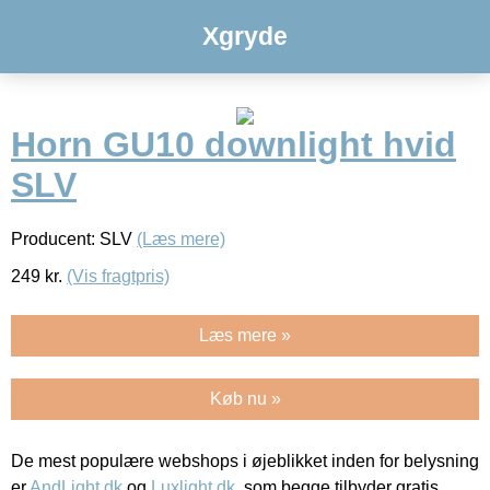
Xgryde
Horn GU10 downlight hvid
SLV
Producent: SLV
(Læs mere)
249
kr.
(Vis fragtpris)
Læs mere »
Køb nu »
De mest populære webshops i øjeblikket inden for belysning
er
AndLight.dk
og
Luxlight.dk
, som begge tilbyder gratis