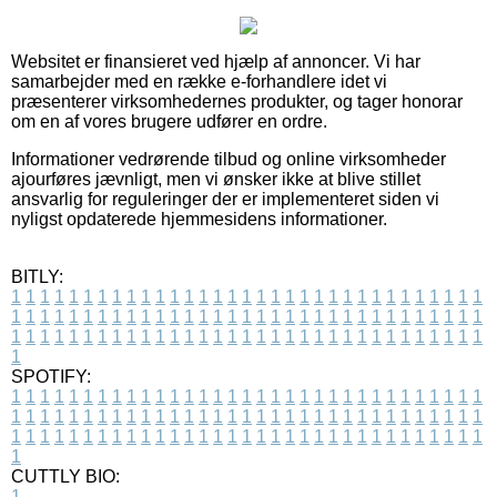
Websitet er finansieret ved hjælp af annoncer. Vi har
samarbejder med en række e-forhandlere idet vi
præsenterer virksomhedernes produkter, og tager honorar
om en af vores brugere udfører en ordre.
Informationer vedrørende tilbud og online virksomheder
ajourføres jævnligt, men vi ønsker ikke at blive stillet
ansvarlig for reguleringer der er implementeret siden vi
nyligst opdaterede hjemmesidens informationer.
BITLY:
1
1
1
1
1
1
1
1
1
1
1
1
1
1
1
1
1
1
1
1
1
1
1
1
1
1
1
1
1
1
1
1
1
1
1
1
1
1
1
1
1
1
1
1
1
1
1
1
1
1
1
1
1
1
1
1
1
1
1
1
1
1
1
1
1
1
1
1
1
1
1
1
1
1
1
1
1
1
1
1
1
1
1
1
1
1
1
1
1
1
1
1
1
1
1
1
1
1
1
1
SPOTIFY:
1
1
1
1
1
1
1
1
1
1
1
1
1
1
1
1
1
1
1
1
1
1
1
1
1
1
1
1
1
1
1
1
1
1
1
1
1
1
1
1
1
1
1
1
1
1
1
1
1
1
1
1
1
1
1
1
1
1
1
1
1
1
1
1
1
1
1
1
1
1
1
1
1
1
1
1
1
1
1
1
1
1
1
1
1
1
1
1
1
1
1
1
1
1
1
1
1
1
1
1
CUTTLY BIO:
1