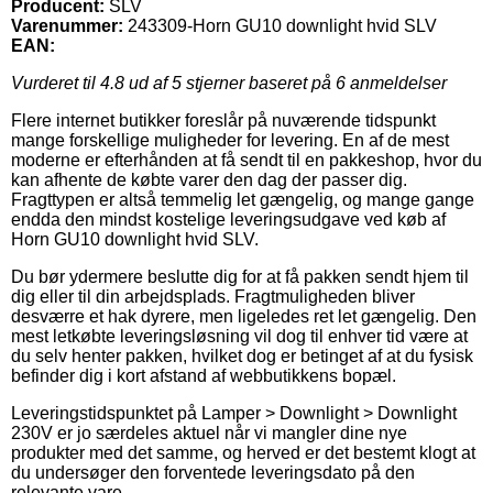
Producent:
SLV
Varenummer:
243309-Horn GU10 downlight hvid SLV
EAN:
Vurderet til
4.8
ud af 5 stjerner baseret på
6
anmeldelser
Flere internet butikker foreslår på nuværende tidspunkt
mange forskellige muligheder for levering. En af de mest
moderne er efterhånden at få sendt til en pakkeshop, hvor du
kan afhente de købte varer den dag der passer dig.
Fragttypen er altså temmelig let gængelig, og mange gange
endda den mindst kostelige leveringsudgave ved køb af
Horn GU10 downlight hvid SLV.
Du bør ydermere beslutte dig for at få pakken sendt hjem til
dig eller til din arbejdsplads. Fragtmuligheden bliver
desværre et hak dyrere, men ligeledes ret let gængelig. Den
mest letkøbte leveringsløsning vil dog til enhver tid være at
du selv henter pakken, hvilket dog er betinget af at du fysisk
befinder dig i kort afstand af webbutikkens bopæl.
Leveringstidspunktet på Lamper > Downlight > Downlight
230V er jo særdeles aktuel når vi mangler dine nye
produkter med det samme, og herved er det bestemt klogt at
du undersøger den forventede leveringsdato på den
relevante vare.