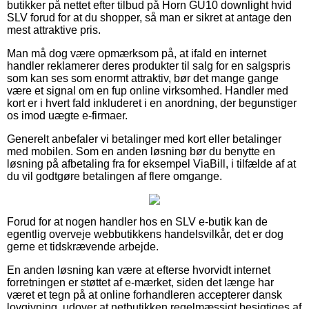
butikker på nettet efter tilbud på Horn GU10 downlight hvid
SLV forud for at du shopper, så man er sikret at antage den
mest attraktive pris.
Man må dog være opmærksom på, at ifald en internet
handler reklamerer deres produkter til salg for en salgspris
som kan ses som enormt attraktiv, bør det mange gange
være et signal om en fup online virksomhed. Handler med
kort er i hvert fald inkluderet i en anordning, der begunstiger
os imod uægte e-firmaer.
Generelt anbefaler vi betalinger med kort eller betalinger
med mobilen. Som en anden løsning bør du benytte en
løsning på afbetaling fra for eksempel ViaBill, i tilfælde af at
du vil godtgøre betalingen af flere omgange.
Forud for at nogen handler hos en SLV e-butik kan de
egentlig overveje webbutikkens handelsvilkår, det er dog
gerne et tidskrævende arbejde.
En anden løsning kan være at efterse hvorvidt internet
forretningen er støttet af e-mærket, siden det længe har
været et tegn på at online forhandleren accepterer dansk
lovgivning, udover at netbutikken regelmæssigt besigtiges af