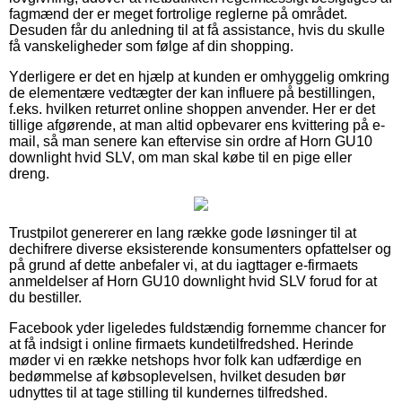
fagmænd der er meget fortrolige reglerne på området.
Desuden får du anledning til at få assistance, hvis du skulle
få vanskeligheder som følge af din shopping.
Yderligere er det en hjælp at kunden er omhyggelig omkring
de elementære vedtægter der kan influere på bestillingen,
f.eks. hvilken returret online shoppen anvender. Her er det
tillige afgørende, at man altid opbevarer ens kvittering på e-
mail, så man senere kan eftervise sin ordre af Horn GU10
downlight hvid SLV, om man skal købe til en pige eller
dreng.
Trustpilot genererer en lang række gode løsninger til at
dechifrere diverse eksisterende konsumenters opfattelser og
på grund af dette anbefaler vi, at du iagttager e-firmaets
anmeldelser af Horn GU10 downlight hvid SLV forud for at
du bestiller.
Facebook yder ligeledes fuldstændig fornemme chancer for
at få indsigt i online firmaets kundetilfredshed. Herinde
møder vi en række netshops hvor folk kan udfærdige en
bedømmelse af købsoplevelsen, hvilket desuden bør
udnyttes til at tage stilling til kundernes tilfredshed.