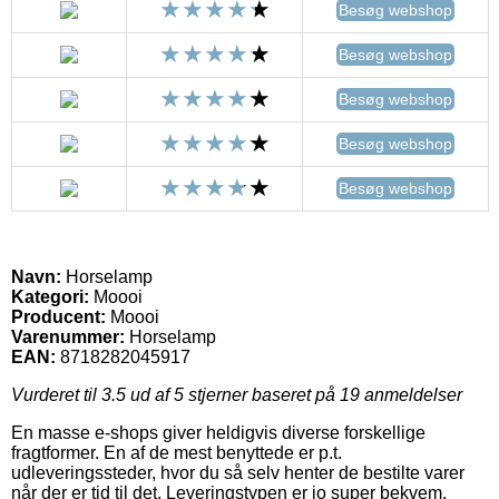
Besøg webshop
Besøg webshop
Besøg webshop
Besøg webshop
Besøg webshop
Navn:
Horselamp
Kategori:
Moooi
Producent:
Moooi
Varenummer:
Horselamp
EAN:
8718282045917
Vurderet til
3.5
ud af 5 stjerner baseret på
19
anmeldelser
En masse e-shops giver heldigvis diverse forskellige
fragtformer. En af de mest benyttede er p.t.
udleveringssteder, hvor du så selv henter de bestilte varer
når der er tid til det. Leveringstypen er jo super bekvem,