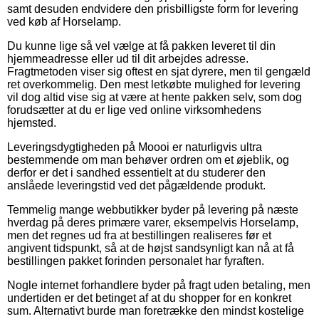
samt desuden endvidere den prisbilligste form for levering
ved køb af Horselamp.
Du kunne lige så vel vælge at få pakken leveret til din
hjemmeadresse eller ud til dit arbejdes adresse.
Fragtmetoden viser sig oftest en sjat dyrere, men til gengæld
ret overkommelig. Den mest letkøbte mulighed for levering
vil dog altid vise sig at være at hente pakken selv, som dog
forudsætter at du er lige ved online virksomhedens
hjemsted.
Leveringsdygtigheden på Moooi er naturligvis ultra
bestemmende om man behøver ordren om et øjeblik, og
derfor er det i sandhed essentielt at du studerer den
anslåede leveringstid ved det pågældende produkt.
Temmelig mange webbutikker byder på levering på næste
hverdag på deres primære varer, eksempelvis Horselamp,
men det regnes ud fra at bestillingen realiseres før et
angivent tidspunkt, så at de højst sandsynligt kan nå at få
bestillingen pakket forinden personalet har fyraften.
Nogle internet forhandlere byder på fragt uden betaling, men
undertiden er det betinget af at du shopper for en konkret
sum. Alternativt burde man foretrække den mindst kostelige