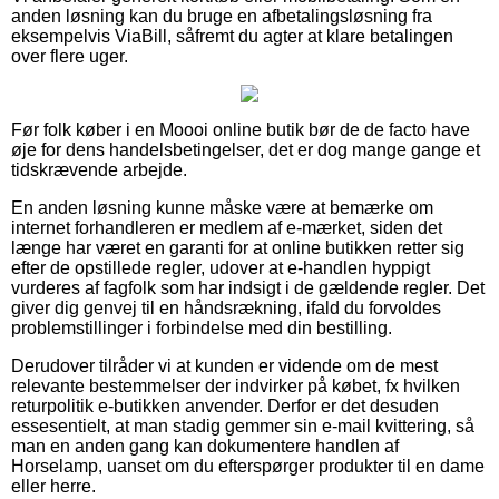
anden løsning kan du bruge en afbetalingsløsning fra
eksempelvis ViaBill, såfremt du agter at klare betalingen
over flere uger.
Før folk køber i en Moooi online butik bør de de facto have
øje for dens handelsbetingelser, det er dog mange gange et
tidskrævende arbejde.
En anden løsning kunne måske være at bemærke om
internet forhandleren er medlem af e-mærket, siden det
længe har været en garanti for at online butikken retter sig
efter de opstillede regler, udover at e-handlen hyppigt
vurderes af fagfolk som har indsigt i de gældende regler. Det
giver dig genvej til en håndsrækning, ifald du forvoldes
problemstillinger i forbindelse med din bestilling.
Derudover tilråder vi at kunden er vidende om de mest
relevante bestemmelser der indvirker på købet, fx hvilken
returpolitik e-butikken anvender. Derfor er det desuden
essesentielt, at man stadig gemmer sin e-mail kvittering, så
man en anden gang kan dokumentere handlen af
Horselamp, uanset om du efterspørger produkter til en dame
eller herre.