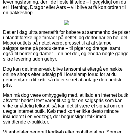
leveringsløsning, der i de fleste tilfælde – ligegyldigt om du
er i Herning, Dragør eller Aars – vil blive at få kørt ordren til
en pakkeshop.
Det er i dag ultra smertefrit for købere at sammenholde priser
i blandt forskellige firmaer på nettet, og derfor har en hel del
Moooi outlets på nettet været presset til at at stampe
salgspriserne på produkterne – til piger og drenge, samt
også til herrer og damer – en hel del, og endda nogle gange
sikre levering uden gebyr.
Dog kan det immervæk blive lønsomt at eftergå en række
online shops efter udsalg på Horselamp forud for at du
gennemfører dit køb, så du er sikret at antage den bedste
pris.
Man må dog være omhyggelig med, at ifald en internet butik
afsætter bedst i test varer til salg for en salgspris som kan
virke umådelig letkøbt, så kan det tit være et signal om en
uægte internet butik. Køb med kort er ikke desto mindre
inkluderet i en vedtægt, der begunstiger folk imod
svindlende e-butikker.
Vi anbefaler generelt kortkøb eller mobilbetaling. Som en