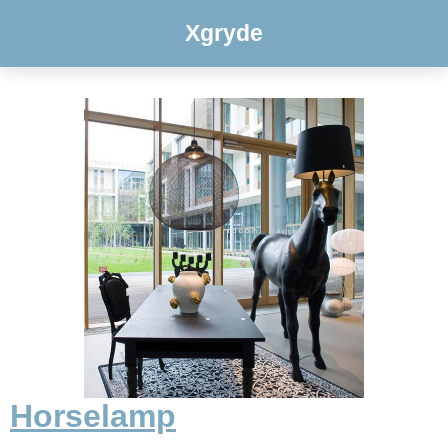
Xgryde
Horselamp