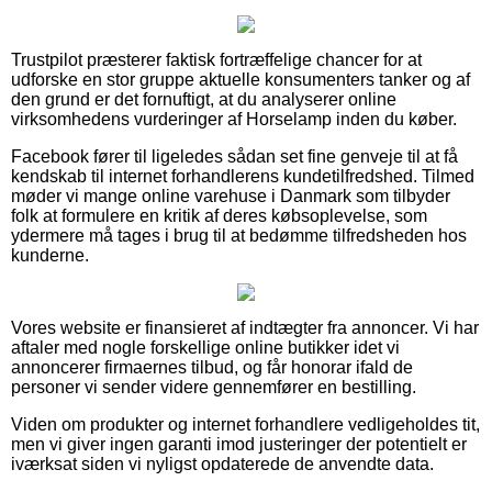
Trustpilot præsterer faktisk fortræffelige chancer for at
udforske en stor gruppe aktuelle konsumenters tanker og af
den grund er det fornuftigt, at du analyserer online
virksomhedens vurderinger af Horselamp inden du køber.
Facebook fører til ligeledes sådan set fine genveje til at få
kendskab til internet forhandlerens kundetilfredshed. Tilmed
møder vi mange online varehuse i Danmark som tilbyder
folk at formulere en kritik af deres købsoplevelse, som
ydermere må tages i brug til at bedømme tilfredsheden hos
kunderne.
Vores website er finansieret af indtægter fra annoncer. Vi har
aftaler med nogle forskellige online butikker idet vi
annoncerer firmaernes tilbud, og får honorar ifald de
personer vi sender videre gennemfører en bestilling.
Viden om produkter og internet forhandlere vedligeholdes tit,
men vi giver ingen garanti imod justeringer der potentielt er
iværksat siden vi nyligst opdaterede de anvendte data.