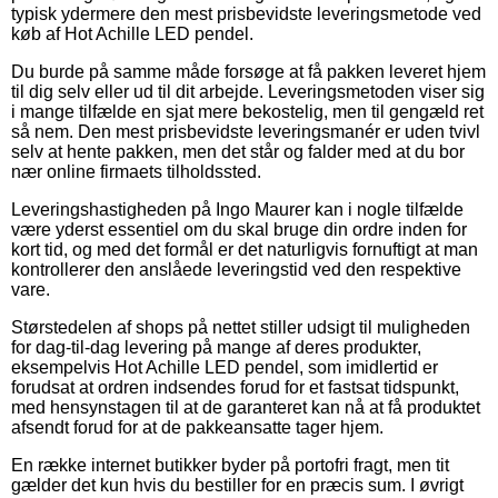
typisk ydermere den mest prisbevidste leveringsmetode ved
køb af Hot Achille LED pendel.
Du burde på samme måde forsøge at få pakken leveret hjem
til dig selv eller ud til dit arbejde. Leveringsmetoden viser sig
i mange tilfælde en sjat mere bekostelig, men til gengæld ret
så nem. Den mest prisbevidste leveringsmanér er uden tvivl
selv at hente pakken, men det står og falder med at du bor
nær online firmaets tilholdssted.
Leveringshastigheden på Ingo Maurer kan i nogle tilfælde
være yderst essentiel om du skal bruge din ordre inden for
kort tid, og med det formål er det naturligvis fornuftigt at man
kontrollerer den anslåede leveringstid ved den respektive
vare.
Størstedelen af shops på nettet stiller udsigt til muligheden
for dag-til-dag levering på mange af deres produkter,
eksempelvis Hot Achille LED pendel, som imidlertid er
forudsat at ordren indsendes forud for et fastsat tidspunkt,
med hensynstagen til at de garanteret kan nå at få produktet
afsendt forud for at de pakkeansatte tager hjem.
En række internet butikker byder på portofri fragt, men tit
gælder det kun hvis du bestiller for en præcis sum. I øvrigt