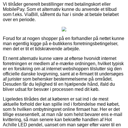
Vi tilråder generelt bestillinger med betalingskort eller
MobilePay. Som et alternativ kunne du anvende et tilbud
som f.eks. ViaBill, såfremt du har i sinde at betale beløbet
over en periode.
Forud for at nogen shopper på en forhandler på nettet kunne
man egentlig kigge på e-butikkens forretningsbetingelser,
men det er tit et tidskrævende arbejde.
Et nemt alternativ kunne være at efterse hvorvidt internet
forretningen er medlem af e-mærke ordningen, hvilket typisk
er en forsikring om at internet webshoppen tilslutter sig den
officielle danske lovgivning, samt at e-firmaet tit undersøges
af jurister som behersker bestemmelserne på området.
Desuden får du lejlighed til en hjælpende hånd, ifald du
bliver udsat for besvær i processen med dit køb.
Ligeledes tilrådes det at køberen er sat ind i de mest
aktuelle forhold der kan spille ind i forbindelse med købet,
som fx hvilken ombytningsret online firmaet har. Her er det
tillige essesentielt, at man når som helst bevarer ens e-mail
kvittering, så man senere kan bekræfte handlen af Hot
Achille LED pendel, uanset om man søger efter varer til en