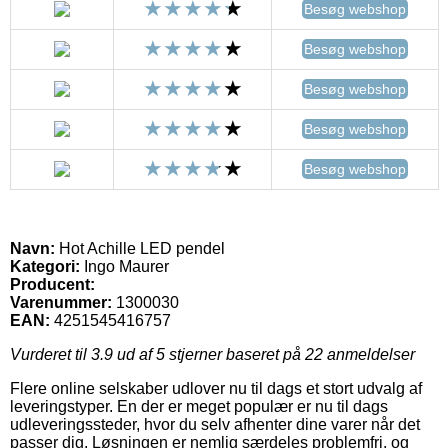
Besøg webshop
Besøg webshop
Besøg webshop
Besøg webshop
Besøg webshop
Navn:
Hot Achille LED pendel
Kategori:
Ingo Maurer
Producent:
Varenummer:
1300030
EAN:
4251545416757
Vurderet til
3.9
ud af 5 stjerner baseret på
22
anmeldelser
Flere online selskaber udlover nu til dags et stort udvalg af
leveringstyper. En der er meget populær er nu til dags
udleveringssteder, hvor du selv afhenter dine varer når det
passer dig. Løsningen er nemlig særdeles problemfri, og