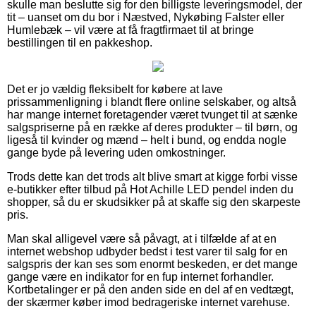
skulle man beslutte sig for den billigste leveringsmodel, der
tit – uanset om du bor i Næstved, Nykøbing Falster eller
Humlebæk – vil være at få fragtfirmaet til at bringe
bestillingen til en pakkeshop.
Det er jo vældig fleksibelt for købere at lave
prissammenligning i blandt flere online selskaber, og altså
har mange internet foretagender været tvunget til at sænke
salgspriserne på en række af deres produkter – til børn, og
ligeså til kvinder og mænd – helt i bund, og endda nogle
gange byde på levering uden omkostninger.
Trods dette kan det trods alt blive smart at kigge forbi visse
e-butikker efter tilbud på Hot Achille LED pendel inden du
shopper, så du er skudsikker på at skaffe sig den skarpeste
pris.
Man skal alligevel være så påvagt, at i tilfælde af at en
internet webshop udbyder bedst i test varer til salg for en
salgspris der kan ses som enormt beskeden, er det mange
gange være en indikator for en fup internet forhandler.
Kortbetalinger er på den anden side en del af en vedtægt,
der skærmer køber imod bedrageriske internet varehuse.