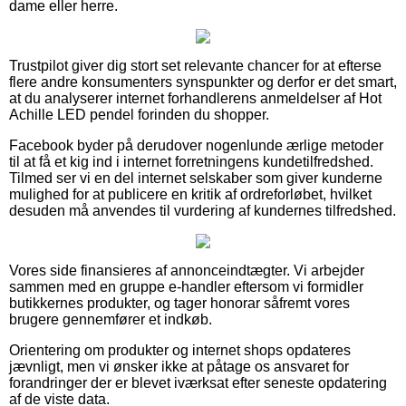
dame eller herre.
Trustpilot giver dig stort set relevante chancer for at efterse
flere andre konsumenters synspunkter og derfor er det smart,
at du analyserer internet forhandlerens anmeldelser af Hot
Achille LED pendel forinden du shopper.
Facebook byder på derudover nogenlunde ærlige metoder
til at få et kig ind i internet forretningens kundetilfredshed.
Tilmed ser vi en del internet selskaber som giver kunderne
mulighed for at publicere en kritik af ordreforløbet, hvilket
desuden må anvendes til vurdering af kundernes tilfredshed.
Vores side finansieres af annonceindtægter. Vi arbejder
sammen med en gruppe e-handler eftersom vi formidler
butikkernes produkter, og tager honorar såfremt vores
brugere gennemfører et indkøb.
Orientering om produkter og internet shops opdateres
jævnligt, men vi ønsker ikke at påtage os ansvaret for
forandringer der er blevet iværksat efter seneste opdatering
af de viste data.