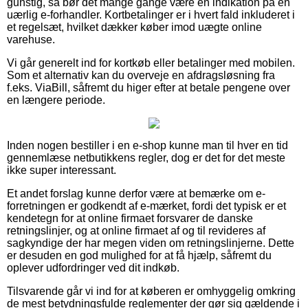
gunstig, så bør det mange gange være en indikation på en
uærlig e-forhandler. Kortbetalinger er i hvert fald inkluderet i
et regelsæt, hvilket dækker køber imod uægte online
varehuse.
Vi går generelt ind for kortkøb eller betalinger med mobilen.
Som et alternativ kan du overveje en afdragsløsning fra
f.eks. ViaBill, såfremt du higer efter at betale pengene over
en længere periode.
Inden nogen bestiller i en e-shop kunne man til hver en tid
gennemlæse netbutikkens regler, dog er det for det meste
ikke super interessant.
Et andet forslag kunne derfor være at bemærke om e-
forretningen er godkendt af e-mærket, fordi det typisk er et
kendetegn for at online firmaet forsvarer de danske
retningslinjer, og at online firmaet af og til revideres af
sagkyndige der har megen viden om retningslinjerne. Dette
er desuden en god mulighed for at få hjælp, såfremt du
oplever udfordringer ved dit indkøb.
Tilsvarende går vi ind for at køberen er omhyggelig omkring
de mest betydningsfulde reglementer der gør sig gældende i