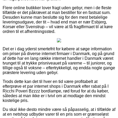
Flere online butikker lover fragt uden gebyr, men i de fleste
tilfælde er det påkrævet at man bestiller for en fastsat sum.
Desuden kunne man beslutte sig for den mest betalelige
leveringsudgave, der tit – hvad end man er nær Esbjerg,
Korsør eller Svenstrup – vil være at få fragtfirmaet til at køre
ordren til et afhentningssted.
Det er i dag yderst smertefrit for købere at søge information
om priser på diverse internet firmaer i Danmark, og på grund
af dette har en lang række internet handler i Danmark været
tvunget til at trykke prisniveauet på varerne – til juniorer, og
tillige også til voksne – eftertrykkeligt, og endda nogle gange
præstere levering uden gebyr.
Trods dette kan det til hver en tid være profitabelt at
efterprøve et par internet shops i Danmark efter rabat på I
Ricchi Poveri Bzzzz bordlampe, rød forud for at du køber,
således at man ikke er i tvivl om at modtage den mindst
kostelige pris.
Du skal ikke desto mindre være så påpasselig, at i tilfælde af
at en netshop udbyder varer til en pris som er grænseløst