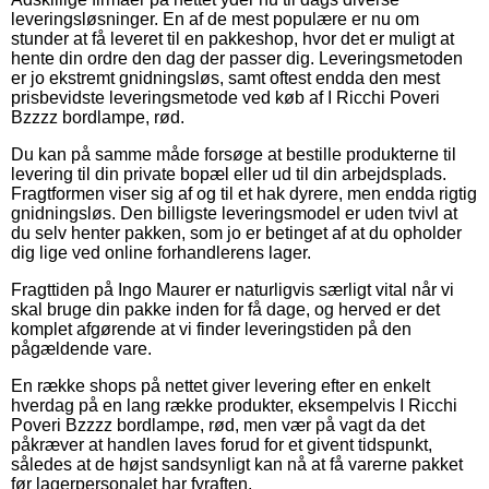
leveringsløsninger. En af de mest populære er nu om
stunder at få leveret til en pakkeshop, hvor det er muligt at
hente din ordre den dag der passer dig. Leveringsmetoden
er jo ekstremt gnidningsløs, samt oftest endda den mest
prisbevidste leveringsmetode ved køb af I Ricchi Poveri
Bzzzz bordlampe, rød.
Du kan på samme måde forsøge at bestille produkterne til
levering til din private bopæl eller ud til din arbejdsplads.
Fragtformen viser sig af og til et hak dyrere, men endda rigtig
gnidningsløs. Den billigste leveringsmodel er uden tvivl at
du selv henter pakken, som jo er betinget af at du opholder
dig lige ved online forhandlerens lager.
Fragttiden på Ingo Maurer er naturligvis særligt vital når vi
skal bruge din pakke inden for få dage, og herved er det
komplet afgørende at vi finder leveringstiden på den
pågældende vare.
En række shops på nettet giver levering efter en enkelt
hverdag på en lang række produkter, eksempelvis I Ricchi
Poveri Bzzzz bordlampe, rød, men vær på vagt da det
påkræver at handlen laves forud for et givent tidspunkt,
således at de højst sandsynligt kan nå at få varerne pakket
før lagerpersonalet har fyraften.