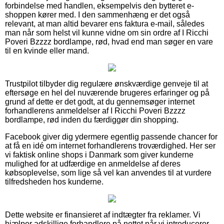
forbindelse med handlen, eksempelvis den bytteret e-
shoppen kører med. I den sammenhæng er det også
relevant, at man altid bevarer ens faktura e-mail, således
man når som helst vil kunne vidne om sin ordre af I Ricchi
Poveri Bzzzz bordlampe, rød, hvad end man søger en vare
til en kvinde eller mand.
Trustpilot tilbyder dig regulære ønskværdige genveje til at
eftersøge en hel del nuværende brugeres erfaringer og på
grund af dette er det godt, at du gennemsøger internet
forhandlerens anmeldelser af I Ricchi Poveri Bzzzz
bordlampe, rød inden du færdiggør din shopping.
Facebook giver dig ydermere egentlig passende chancer for
at få en idé om internet forhandlerens troværdighed. Her ser
vi faktisk online shops i Danmark som giver kunderne
mulighed for at udfærdige en anmeldelse af deres
købsoplevelse, som lige så vel kan anvendes til at vurdere
tilfredsheden hos kunderne.
Dette website er finansieret af indtægter fra reklamer. Vi
hjælper adskillige forhandlere på nettet når vi introducerer