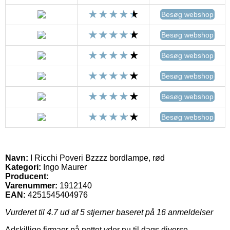
Besøg webshop
Besøg webshop
Besøg webshop
Besøg webshop
Besøg webshop
Besøg webshop
Navn:
I Ricchi Poveri Bzzzz bordlampe, rød
Kategori:
Ingo Maurer
Producent:
Varenummer:
1912140
EAN:
4251545404976
Vurderet til
4.7
ud af 5 stjerner baseret på
16
anmeldelser
Adskillige firmaer på nettet yder nu til dags diverse