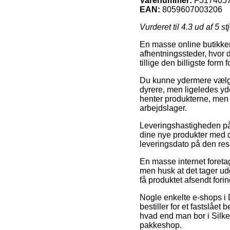
Varenummer:
F317405
EAN:
8059607003206
Vurderet til
4.3
ud af 5 st
En masse online butikker 
afhentningssteder, hvor d
tillige den billigste form
Du kunne ydermere vælge at
dyrere, men ligeledes yde
henter produkterne, men 
arbejdslager.
Leveringshastigheden på 
dine nye produkter med d
leveringsdato på den res
En masse internet foretag
men husk at det tager udg
få produktet afsendt fori
Nogle enkelte e-shops i 
bestiller for et fastslået
hvad end man bor i Silkebo
pakkeshop.