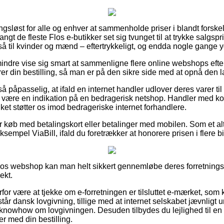
ingsløst for alle og enhver at sammenholde priser i blandt forskel
langt de fleste Flos e-butikker set sig tvunget til at trykke salgspr
 til kvinder og mænd – eftertrykkeligt, og endda nogle gange yd
indre vise sig smart at sammenligne flere online webshops efter
r din bestilling, så man er på den sikre side med at opnå den la
 påpasselig, at ifald en internet handler udlover deres varer til 
it være en indikation på en bedragerisk netshop. Handler med ko
ilket støtter os imod bedrageriske internet forhandlere.
for køb med betalingskort eller betalinger med mobilen. Som et a
sempel ViaBill, ifald du foretrækker at honorere prisen i flere b
 Flos webshop kan man helt sikkert gennemløbe deres forretningsb
ekt.
rfor være at tjekke om e-forretningen er tilsluttet e-mærket, som
rstår dansk lovgivning, tillige med at internet selskabet jævnligt 
knowhow om lovgivningen. Desuden tilbydes du lejlighed til en
r med din bestilling.