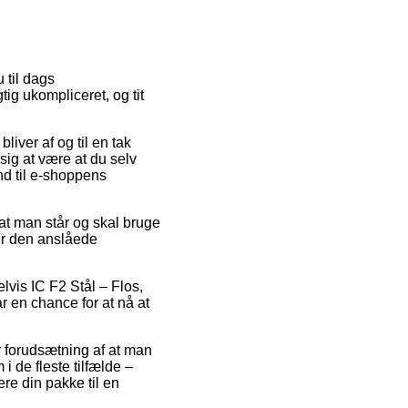
 til dags
tig ukompliceret, og tit
liver af og til en tak
sig at være at du selv
nd til e-shoppens
at man står og skal bruge
er den anslåede
lvis IC F2 Stål – Flos,
r en chance for at nå at
r forudsætning af at man
i de fleste tilfælde –
ere din pakke til en