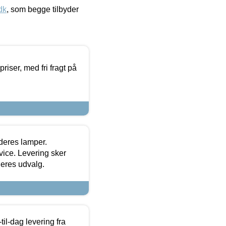
dk
, som begge tilbyder
priser, med fri fragt på
 deres lamper.
ice. Levering sker
deres udvalg.
l-dag levering fra