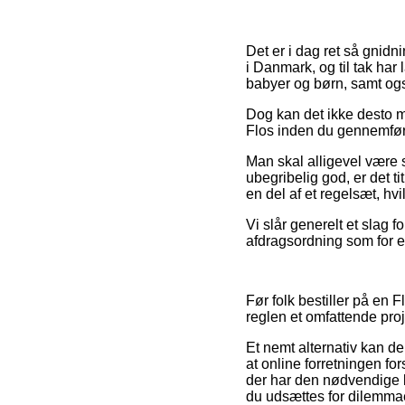
Det er i dag ret så gnidn
i Danmark, og til tak har 
babyer og børn, samt også
Dog kan det ikke desto m
Flos inden du gennemføre
Man skal alligevel være så
ubegribelig god, er det t
en del af et regelsæt, hv
Vi slår generelt et slag 
afdragsordning som for ek
Før folk bestiller på en
reglen et omfattende proj
Et nemt alternativ kan de
at online forretningen fo
der har den nødvendige 
du udsættes for dilemmae