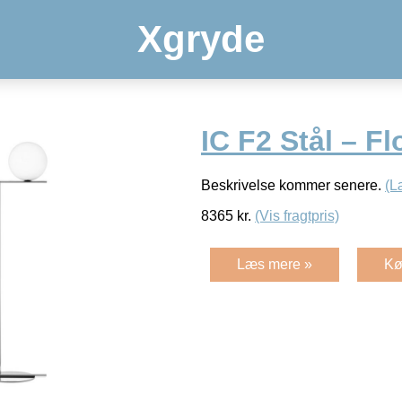
Xgryde
IC F2 Stål – Fl
Beskrivelse kommer senere.
(L
8365
kr.
(Vis fragtpris)
Læs mere »
Kø