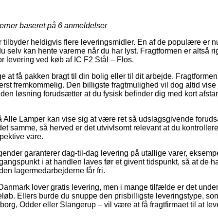
7
jerner baseret på
6
anmeldelser
tilbyder heldigvis flere leveringsmidler. En af de populære er nu
u selv kan hente varerne når du har lyst. Fragtformen er altså rig
 for levering ved køb af IC F2 Stål – Flos.
 få pakken bragt til din bolig eller til dit arbejde. Fragtformen b
rst fremkommelig. Den billigste fragtmulighed vil dog altid vise 
den løsning forudsætter at du fysisk befinder dig med kort afsta
Alle Lamper kan vise sig at være ret så udslagsgivende foruds
et samme, så herved er det utvivlsomt relevant at du kontroller
pektive vare.
ender garanterer dag-til-dag levering på utallige varer, eksempe
angspunkt i at handlen laves før et givent tidspunkt, så at de ha
nden lagermedarbejderne får fri.
Danmark lover gratis levering, men i mange tilfælde er det unde
 beløb. Ellers burde du snuppe den prisbilligste leveringstype, som 
rg, Odder eller Slangerup – vil være at få fragtfirmaet til at lev