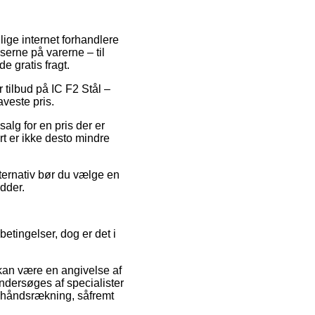
lige internet forhandlere
iserne på varerne – til
e gratis fragt.
 tilbud på IC F2 Stål –
veste pris.
salg for en pris der er
rt er ikke desto mindre
lternativ bør du vælge en
idder.
etingelser, dog er det i
 kan være en angivelse af
undersøges af specialister
 håndsrækning, såfremt