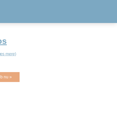
os
æs mere)
b nu »