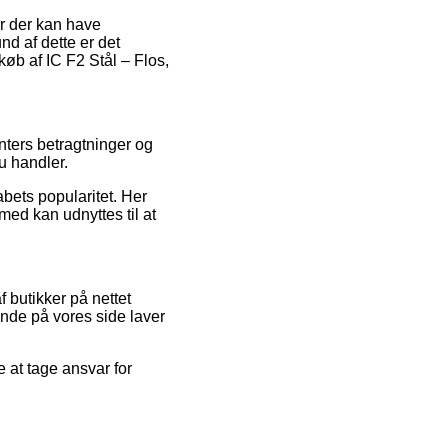
er der kan have
nd af dette er det
køb af IC F2 Stål – Flos,
enters betragtninger og
u handler.
abets popularitet. Her
med kan udnyttes til at
 butikker på nettet
ende på vores side laver
 at tage ansvar for