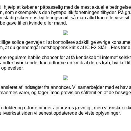
il hjælp at køber er påpasselig med de mest aktuelle betingels
en, som eksempelvis den byttepolitik forretningen tilbyder. På gru
 stadig sikrer ens kvitteringsmail, så man altid kan eftervise sit 
be gave til en kvinde eller mand.
illige solide genveje til at kontrollere adskillige øvrige konsum
 om, at du gennemgår netshoppens kritik af IC F2 Stål – Flos før d
ere regulære habile chancer for at få kendskab til internet selsk
andler hvor kunder kan udforme en kritik af deres køb, hvilket til
 oplevelser.
nsieret af indtægter fra annoncer. Vi samarbejder med et hav af
firmaernes varer, og tager imod provision såfremt en af de besøg
dukter og e-forretninger ajourføres jævnligt, men vi ønsker ikke
e iværksat siden vi senest opdaterede de viste oplysninger.