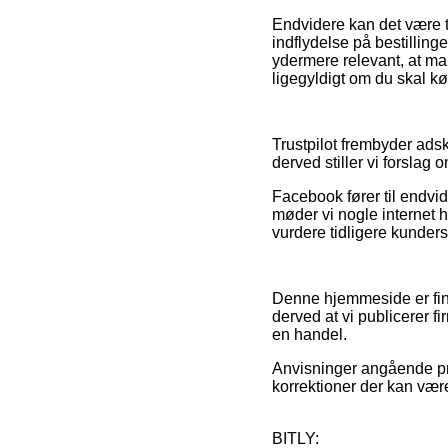
Endvidere kan det være t
indflydelse på bestilling
ydermere relevant, at man
ligegyldigt om du skal kø
Trustpilot frembyder adsk
derved stiller vi forslag
Facebook fører til endvid
møder vi nogle internet h
vurdere tidligere kunders
Denne hjemmeside er fina
derved at vi publicerer 
en handel.
Anvisninger angående pro
korrektioner der kan vær
BITLY: