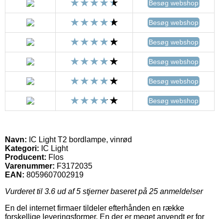
Besøg webshop
Besøg webshop
Besøg webshop
Besøg webshop
Besøg webshop
Besøg webshop
Navn:
IC Light T2 bordlampe, vinrød
Kategori:
IC Light
Producent:
Flos
Varenummer:
F3172035
EAN:
8059607002919
Vurderet til
3.6
ud af 5 stjerner baseret på
25
anmeldelser
En del internet firmaer tildeler efterhånden en række
forskellige leveringsformer. En der er meget anvendt er for