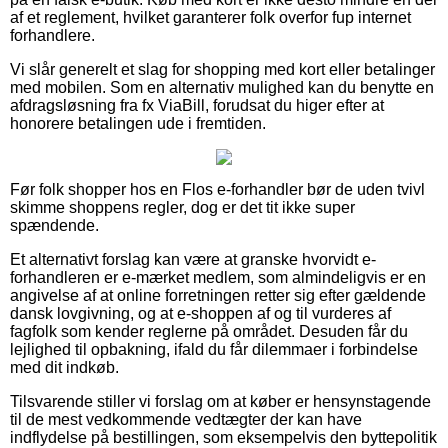
af et reglement, hvilket garanterer folk overfor fup internet
forhandlere.
Vi slår generelt et slag for shopping med kort eller betalinger
med mobilen. Som en alternativ mulighed kan du benytte en
afdragsløsning fra fx ViaBill, forudsat du higer efter at
honorere betalingen ude i fremtiden.
Før folk shopper hos en Flos e-forhandler bør de uden tvivl
skimme shoppens regler, dog er det tit ikke super
spændende.
Et alternativt forslag kan være at granske hvorvidt e-
forhandleren er e-mærket medlem, som almindeligvis er en
angivelse af at online forretningen retter sig efter gældende
dansk lovgivning, og at e-shoppen af og til vurderes af
fagfolk som kender reglerne på området. Desuden får du
lejlighed til opbakning, ifald du får dilemmaer i forbindelse
med dit indkøb.
Tilsvarende stiller vi forslag om at køber er hensynstagende
til de mest vedkommende vedtægter der kan have
indflydelse på bestillingen, som eksempelvis den byttepolitik