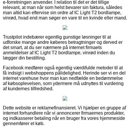
e-forretningen anvender. I relation til det er det tillige
relevant, at man når som helst bevarer sin faktura, således
man altid kan eftervise sin ordre af IC Light T2 bordlampe,
vinrød, hvad end man søger en vare til en kvinde eller mand.
Trustpilot indebærer egentlig gunstige løsninger til at
udforske mange andre køberes betragtninger og derved er
det smart, at du ser nærmere på internet firmaets
anmeldelser af IC Light T2 bordlampe, vinrød inden du
lægger din bestilling.
Facebook medfører også egentlig værdifulde metoder til at
få indsigt i webshoppens pålidelighed. Herinde ser vi en del
internet varehuse hvor man kan nedfælde en bedømmelse
af købsoplevelsen, som ydermere må udnyttes til vurdering
af kundernes tilfredshed.
Dette website er reklamefinansieret. Vi hjælper en gruppe af
internet forhandlere når vi annoncerer firmaernes produkter,
og indkasserer betaling når en bruger fra vores hjemmeside
gennemfører et køb.