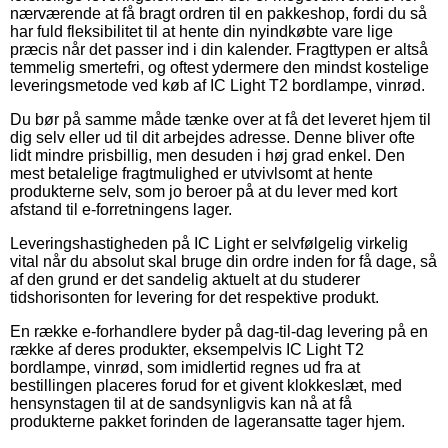
nærværende at få bragt ordren til en pakkeshop, fordi du så
har fuld fleksibilitet til at hente din nyindkøbte vare lige
præcis når det passer ind i din kalender. Fragttypen er altså
temmelig smertefri, og oftest ydermere den mindst kostelige
leveringsmetode ved køb af IC Light T2 bordlampe, vinrød.
Du bør på samme måde tænke over at få det leveret hjem til
dig selv eller ud til dit arbejdes adresse. Denne bliver ofte
lidt mindre prisbillig, men desuden i høj grad enkel. Den
mest betalelige fragtmulighed er utvivlsomt at hente
produkterne selv, som jo beroer på at du lever med kort
afstand til e-forretningens lager.
Leveringshastigheden på IC Light er selvfølgelig virkelig
vital når du absolut skal bruge din ordre inden for få dage, så
af den grund er det sandelig aktuelt at du studerer
tidshorisonten for levering for det respektive produkt.
En række e-forhandlere byder på dag-til-dag levering på en
række af deres produkter, eksempelvis IC Light T2
bordlampe, vinrød, som imidlertid regnes ud fra at
bestillingen placeres forud for et givent klokkeslæt, med
hensynstagen til at de sandsynligvis kan nå at få
produkterne pakket forinden de lageransatte tager hjem.