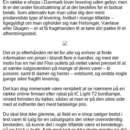
En række e-shops i Danmark lover levering uden gebyr, men
tit er det under forudsætning af at der bestilles for et fastsat
beløb. Som alternativ kan man udse dig den mest
prisbevidste type af levering, hvilket i mange tilfælde –
ligegyldigt om man opholder sig nær Helsingør, Værløse
eller Skagen – er at få fragtmanden til at køre din pakke til et
afhentningssted.
Det er jo efterhånden ret let for alle og enhver at finde
information om priser i blandt flere e-handler, og med det
motiv har en hel del Flos outlets på nettet været presset til at
at sænke salgsværdien på mange af deres varer – til
juniorer, samt til damer og herrer – voldsomt, og endda nogle
gange sikre fragtfri levering.
Det kan dog immervæk være rentabelt at se nærmere på en
række online firmaer efter rabat på IC Light T2 bordlampe,
vinrød forinden du køber, sådan at man er på den sikre side
med at indhente den mest betalelige pris.
Du skal blot ikke glemme, at ifald en e-shop sælger bedst i
test varer til salg for en udsalgspris der virker overordentlig
beskeden, så kunne det i nogle tilfælde være et kendetegn
på en falsk e-butik. Køb med kort er ikke desto mindre en del