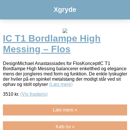
Xgryde
IC T1 Bordlampe High
Messing – Flos
DesignMichael Anastassiades for FlosKonceptIC T1
Bordlampe High Messing balancerer enkelthed og elegance
mens der jongleres med form og funktion. De enkle lyskugler
der hviler på en spinkel metalstang der modigt står ved sit
ophav og stolt oplyser
(Læs mere)
3510
kr.
(Vis fragtpris)
Læs mere »
Køb nu »