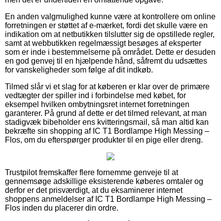
En anden valgmulighed kunne være at kontrollere om online
forretningen er støttet af e-mærket, fordi det skulle være en
indikation om at netbutikken tilslutter sig de opstillede regler,
samt at webbutikken regelmæssigt besøges af eksperter
som er inde i bestemmelserne på området. Dette er desuden
en god genvej til en hjælpende hånd, såfremt du udsættes
for vanskeligheder som følge af dit indkøb.
Tilmed slår vi et slag for at køberen er klar over de primære
vedtægter der spiller ind i forbindelse med købet, for
eksempel hvilken ombytningsret internet forretningen
garanterer. På grund af dette er det tilmed relevant, at man
stadigvæk bibeholder ens kvitteringsmail, så man altid kan
bekræfte sin shopping af IC T1 Bordlampe High Messing –
Flos, om du efterspørger produkter til en pige eller dreng.
Trustpilot fremskaffer flere fornemme genveje til at
gennemsøge adskillige eksisterende køberes omtaler og
derfor er det prisværdigt, at du eksaminerer internet
shoppens anmeldelser af IC T1 Bordlampe High Messing –
Flos inden du placerer din ordre.