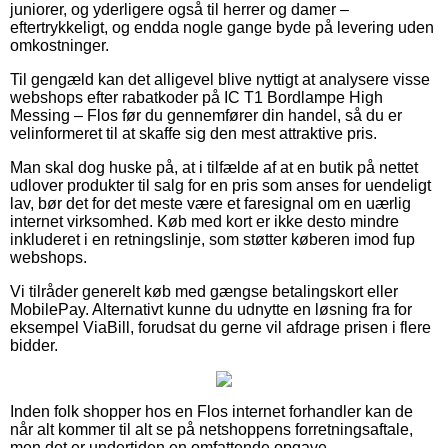
juniorer, og yderligere også til herrer og damer –
eftertrykkeligt, og endda nogle gange byde på levering uden
omkostninger.
Til gengæld kan det alligevel blive nyttigt at analysere visse
webshops efter rabatkoder på IC T1 Bordlampe High
Messing – Flos før du gennemfører din handel, så du er
velinformeret til at skaffe sig den mest attraktive pris.
Man skal dog huske på, at i tilfælde af at en butik på nettet
udlover produkter til salg for en pris som anses for uendeligt
lav, bør det for det meste være et faresignal om en uærlig
internet virksomhed. Køb med kort er ikke desto mindre
inkluderet i en retningslinje, som støtter køberen imod fup
webshops.
Vi tilråder generelt køb med gængse betalingskort eller
MobilePay. Alternativt kunne du udnytte en løsning fra for
eksempel ViaBill, forudsat du gerne vil afdrage prisen i flere
bidder.
Inden folk shopper hos en Flos internet forhandler kan de
når alt kommer til alt se på netshoppens forretningsaftale,
men det er undertiden en omfattende opgave.