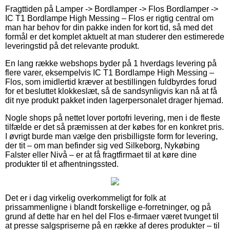
Fragttiden på Lamper -> Bordlamper -> Flos Bordlamper ->
IC T1 Bordlampe High Messing – Flos er rigtig central om
man har behov for din pakke inden for kort tid, så med det
formål er det komplet aktuelt at man studerer den estimerede
leveringstid på det relevante produkt.
En lang række webshops byder på 1 hverdags levering på
flere varer, eksempelvis IC T1 Bordlampe High Messing –
Flos, som imidlertid kræver at bestillingen fuldbyrdes forud
for et besluttet klokkeslæt, så de sandsynligvis kan nå at få
dit nye produkt pakket inden lagerpersonalet drager hjemad.
Nogle shops på nettet lover portofri levering, men i de fleste
tilfælde er det så præmissen at der købes for en konkret pris.
I øvrigt burde man vælge den prisbilligste form for levering,
der tit – om man befinder sig ved Silkeborg, Nykøbing
Falster eller Nivå – er at få fragtfirmaet til at køre dine
produkter til et afhentningssted.
Det er i dag virkelig overkommeligt for folk at
prissammenligne i blandt forskellige e-forretninger, og på
grund af dette har en hel del Flos e-firmaer været tvunget til
at presse salgspriserne på en række af deres produkter – til