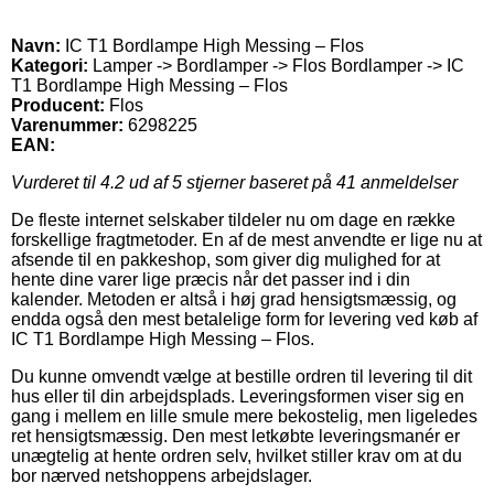
Navn:
IC T1 Bordlampe High Messing – Flos
Kategori:
Lamper -> Bordlamper -> Flos Bordlamper -> IC
T1 Bordlampe High Messing – Flos
Producent:
Flos
Varenummer:
6298225
EAN:
Vurderet til
4.2
ud af 5 stjerner baseret på
41
anmeldelser
De fleste internet selskaber tildeler nu om dage en række
forskellige fragtmetoder. En af de mest anvendte er lige nu at
afsende til en pakkeshop, som giver dig mulighed for at
hente dine varer lige præcis når det passer ind i din
kalender. Metoden er altså i høj grad hensigtsmæssig, og
endda også den mest betalelige form for levering ved køb af
IC T1 Bordlampe High Messing – Flos.
Du kunne omvendt vælge at bestille ordren til levering til dit
hus eller til din arbejdsplads. Leveringsformen viser sig en
gang i mellem en lille smule mere bekostelig, men ligeledes
ret hensigtsmæssig. Den mest letkøbte leveringsmanér er
unægtelig at hente ordren selv, hvilket stiller krav om at du
bor nærved netshoppens arbejdslager.