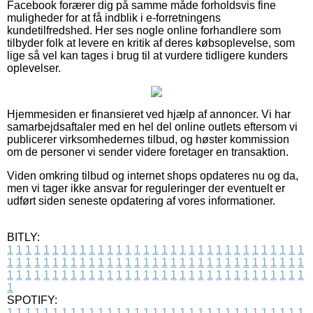
Facebook forærer dig på samme måde forholdsvis fine
muligheder for at få indblik i e-forretningens
kundetilfredshed. Her ses nogle online forhandlere som
tilbyder folk at levere en kritik af deres købsoplevelse, som
lige så vel kan tages i brug til at vurdere tidligere kunders
oplevelser.
Hjemmesiden er finansieret ved hjælp af annoncer. Vi har
samarbejdsaftaler med en hel del online outlets eftersom vi
publicerer virksomhedernes tilbud, og høster kommission
om de personer vi sender videre foretager en transaktion.
Viden omkring tilbud og internet shops opdateres nu og da,
men vi tager ikke ansvar for reguleringer der eventuelt er
udført siden seneste opdatering af vores informationer.
BITLY:
1
1
1
1
1
1
1
1
1
1
1
1
1
1
1
1
1
1
1
1
1
1
1
1
1
1
1
1
1
1
1
1
1
1
1
1
1
1
1
1
1
1
1
1
1
1
1
1
1
1
1
1
1
1
1
1
1
1
1
1
1
1
1
1
1
1
1
1
1
1
1
1
1
1
1
1
1
1
1
1
1
1
1
1
1
1
1
1
1
1
1
1
1
1
1
1
1
1
1
1
SPOTIFY:
1
1
1
1
1
1
1
1
1
1
1
1
1
1
1
1
1
1
1
1
1
1
1
1
1
1
1
1
1
1
1
1
1