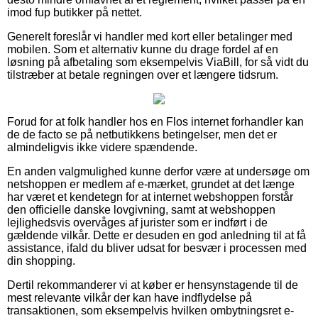
imod fup butikker på nettet.
Generelt foreslår vi handler med kort eller betalinger med
mobilen. Som et alternativ kunne du drage fordel af en
løsning på afbetaling som eksempelvis ViaBill, for så vidt du
tilstræber at betale regningen over et længere tidsrum.
Forud for at folk handler hos en Flos internet forhandler kan
de de facto se på netbutikkens betingelser, men det er
almindeligvis ikke videre spændende.
En anden valgmulighed kunne derfor være at undersøge om
netshoppen er medlem af e-mærket, grundet at det længe
har været et kendetegn for at internet webshoppen forstår
den officielle danske lovgivning, samt at webshoppen
lejlighedsvis overvåges af jurister som er indført i de
gældende vilkår. Dette er desuden en god anledning til at få
assistance, ifald du bliver udsat for besvær i processen med
din shopping.
Dertil rekommanderer vi at køber er hensynstagende til de
mest relevante vilkår der kan have indflydelse på
transaktionen, som eksempelvis hvilken ombytningsret e-