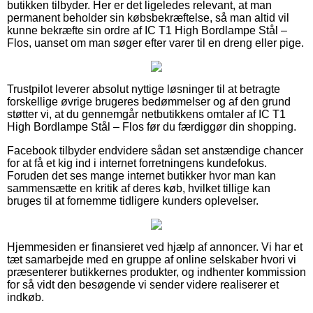
butikken tilbyder. Her er det ligeledes relevant, at man
permanent beholder sin købsbekræftelse, så man altid vil
kunne bekræfte sin ordre af IC T1 High Bordlampe Stål –
Flos, uanset om man søger efter varer til en dreng eller pige.
Trustpilot leverer absolut nyttige løsninger til at betragte
forskellige øvrige brugeres bedømmelser og af den grund
støtter vi, at du gennemgår netbutikkens omtaler af IC T1
High Bordlampe Stål – Flos før du færdiggør din shopping.
Facebook tilbyder endvidere sådan set anstændige chancer
for at få et kig ind i internet forretningens kundefokus.
Foruden det ses mange internet butikker hvor man kan
sammensætte en kritik af deres køb, hvilket tillige kan
bruges til at fornemme tidligere kunders oplevelser.
Hjemmesiden er finansieret ved hjælp af annoncer. Vi har et
tæt samarbejde med en gruppe af online selskaber hvori vi
præsenterer butikkernes produkter, og indhenter kommission
for så vidt den besøgende vi sender videre realiserer et
indkøb.