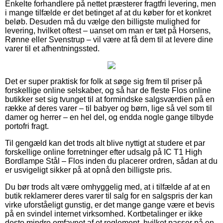
Enkelte forhandlere på nettet præsterer fragtfri levering, men
i mange tilfælde er det betinget af at du køber for et konkret
beløb. Desuden må du vælge den billigste mulighed for
levering, hvilket oftest – uanset om man er tæt på Horsens,
Rønne eller Svenstrup – vil være at få dem til at levere dine
varer til et afhentningssted.
Det er super praktisk for folk at søge sig frem til priser på
forskellige online selskaber, og så har de fleste Flos online
butikker set sig tvunget til at formindske salgsværdien på en
række af deres varer – til babyer og børn, lige så vel som til
damer og herrer – en hel del, og endda nogle gange tilbyde
portofri fragt.
Til gengæld kan det trods alt blive nyttigt at studere et par
forskellige online forretninger efter udsalg på IC T1 High
Bordlampe Stål – Flos inden du placerer ordren, sådan at du
er usvigeligt sikker på at opnå den billigste pris.
Du bør trods alt være omhyggelig med, at i tilfælde af at en
butik reklamerer deres varer til salg for en salgspris der kan
virke uforståeligt gunstig, er det mange gange være et bevis
på en svindel internet virksomhed. Kortbetalinger er ikke
desto mindre omfavnet af et reglement, hvilket passer på en