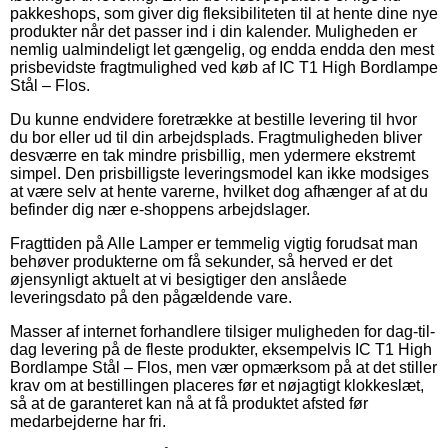
pakkeshops, som giver dig fleksibiliteten til at hente dine nye
produkter når det passer ind i din kalender. Muligheden er
nemlig ualmindeligt let gængelig, og endda endda den mest
prisbevidste fragtmulighed ved køb af IC T1 High Bordlampe
Stål – Flos.
Du kunne endvidere foretrække at bestille levering til hvor
du bor eller ud til din arbejdsplads. Fragtmuligheden bliver
desværre en tak mindre prisbillig, men ydermere ekstremt
simpel. Den prisbilligste leveringsmodel kan ikke modsiges
at være selv at hente varerne, hvilket dog afhænger af at du
befinder dig nær e-shoppens arbejdslager.
Fragttiden på Alle Lamper er temmelig vigtig forudsat man
behøver produkterne om få sekunder, så herved er det
øjensynligt aktuelt at vi besigtiger den anslåede
leveringsdato på den pågældende vare.
Masser af internet forhandlere tilsiger muligheden for dag-til-
dag levering på de fleste produkter, eksempelvis IC T1 High
Bordlampe Stål – Flos, men vær opmærksom på at det stiller
krav om at bestillingen placeres før et nøjagtigt klokkeslæt,
så at de garanteret kan nå at få produktet afsted før
medarbejderne har fri.