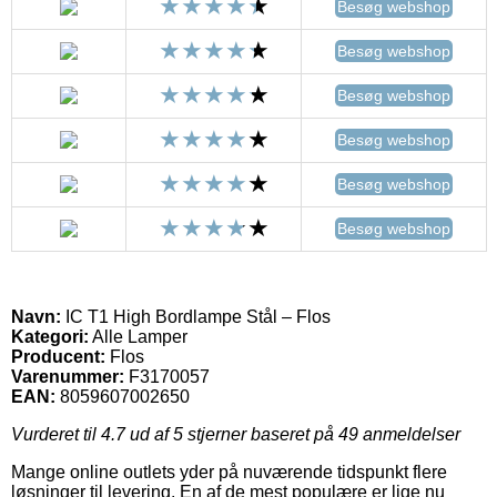
Besøg webshop
Besøg webshop
Besøg webshop
Besøg webshop
Besøg webshop
Besøg webshop
Navn:
IC T1 High Bordlampe Stål – Flos
Kategori:
Alle Lamper
Producent:
Flos
Varenummer:
F3170057
EAN:
8059607002650
Vurderet til
4.7
ud af 5 stjerner baseret på
49
anmeldelser
Mange online outlets yder på nuværende tidspunkt flere
løsninger til levering. En af de mest populære er lige nu