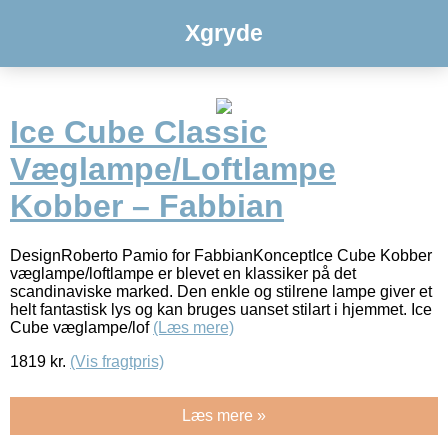
Xgryde
Ice Cube Classic
Væglampe/Loftlampe
Kobber – Fabbian
DesignRoberto Pamio for FabbianKonceptIce Cube Kobber
væglampe/loftlampe er blevet en klassiker på det
scandinaviske marked. Den enkle og stilrene lampe giver et
helt fantastisk lys og kan bruges uanset stilart i hjemmet. Ice
Cube væglampe/lof
(Læs mere)
1819
kr.
(Vis fragtpris)
Læs mere »