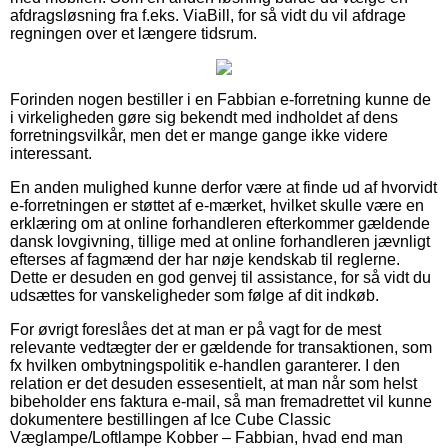
afdragsløsning fra f.eks. ViaBill, for så vidt du vil afdrage
regningen over et længere tidsrum.
Forinden nogen bestiller i en Fabbian e-forretning kunne de
i virkeligheden gøre sig bekendt med indholdet af dens
forretningsvilkår, men det er mange gange ikke videre
interessant.
En anden mulighed kunne derfor være at finde ud af hvorvidt
e-forretningen er støttet af e-mærket, hvilket skulle være en
erklæring om at online forhandleren efterkommer gældende
dansk lovgivning, tillige med at online forhandleren jævnligt
efterses af fagmænd der har nøje kendskab til reglerne.
Dette er desuden en god genvej til assistance, for så vidt du
udsættes for vanskeligheder som følge af dit indkøb.
For øvrigt foreslåes det at man er på vagt for de mest
relevante vedtægter der er gældende for transaktionen, som
fx hvilken ombytningspolitik e-handlen garanterer. I den
relation er det desuden essesentielt, at man når som helst
bibeholder ens faktura e-mail, så man fremadrettet vil kunne
dokumentere bestillingen af Ice Cube Classic
Væglampe/Loftlampe Kobber – Fabbian, hvad end man