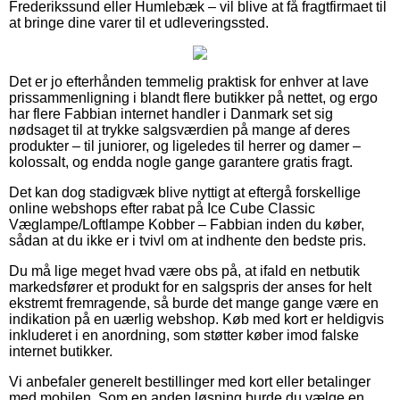
Frederikssund eller Humlebæk – vil blive at få fragtfirmaet til
at bringe dine varer til et udleveringssted.
Det er jo efterhånden temmelig praktisk for enhver at lave
prissammenligning i blandt flere butikker på nettet, og ergo
har flere Fabbian internet handler i Danmark set sig
nødsaget til at trykke salgsværdien på mange af deres
produkter – til juniorer, og ligeledes til herrer og damer –
kolossalt, og endda nogle gange garantere gratis fragt.
Det kan dog stadigvæk blive nyttigt at eftergå forskellige
online webshops efter rabat på Ice Cube Classic
Væglampe/Loftlampe Kobber – Fabbian inden du køber,
sådan at du ikke er i tvivl om at indhente den bedste pris.
Du må lige meget hvad være obs på, at ifald en netbutik
markedsfører et produkt for en salgspris der anses for helt
ekstremt fremragende, så burde det mange gange være en
indikation på en uærlig webshop. Køb med kort er heldigvis
inkluderet i en anordning, som støtter køber imod falske
internet butikker.
Vi anbefaler generelt bestillinger med kort eller betalinger
med mobilen. Som en anden løsning burde du vælge en