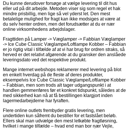
Du kunne derudover forsøge at vælge levering til dit hus
eller ud på dit arbejde. Metoden viser sig som regel et hak
mindre prisbillig, men lige så vel yderst let. Den mest
betalelige mulighed for fragt kan ikke modsiges at være at
du selv henter ordren, men det forudsætter at du er nær
online virksomhedens arbejdslager.
Fragttiden på Lamper -> Væglamper -> Fabbian Væglamper
-> Ice Cube Classic Væglampe/Loftlampe Kobber – Fabbian
er jo rigtig vital i tilfælde af at vi har brug for ordren straks, så
herved er det relativt afgørende at du gransker den anslåede
leveringsdato ved det respektive produkt.
Mange internet webshops reklamerer med levering på blot
en enkelt hverdag på de fleste af deres produkter,
eksempelvis Ice Cube Classic Væglampe/Loftlampe Kobber
– Fabbian, men som trods alt tager udgangspunkt i at
handlen gemmenføres før et konkret tidspunkt, således at de
med sikkerhed kan nå at få bestillingen klargjort inden
lagermedarbejderne har fyraften.
Flere online outlets frembyder gratis levering, men
undertiden kun såfremt du bestiller for et fastslået beløb.
Ellers skal man udvælge den mest letkøbte fragtløsning,
hvilket i mange tilfælde – hvad end man bor nær Vejle,