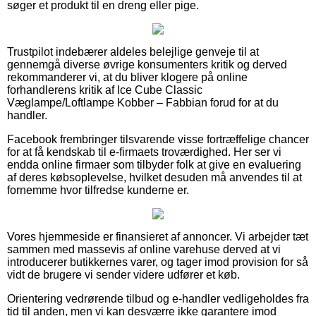
søger et produkt til en dreng eller pige.
Trustpilot indebærer aldeles belejlige genveje til at
gennemgå diverse øvrige konsumenters kritik og derved
rekommanderer vi, at du bliver klogere på online
forhandlerens kritik af Ice Cube Classic
Væglampe/Loftlampe Kobber – Fabbian forud for at du
handler.
Facebook frembringer tilsvarende visse fortræffelige chancer
for at få kendskab til e-firmaets troværdighed. Her ser vi
endda online firmaer som tilbyder folk at give en evaluering
af deres købsoplevelse, hvilket desuden må anvendes til at
fornemme hvor tilfredse kunderne er.
Vores hjemmeside er finansieret af annoncer. Vi arbejder tæt
sammen med massevis af online varehuse derved at vi
introducerer butikkernes varer, og tager imod provision for så
vidt de brugere vi sender videre udfører et køb.
Orientering vedrørende tilbud og e-handler vedligeholdes fra
tid til anden, men vi kan desværre ikke garantere imod