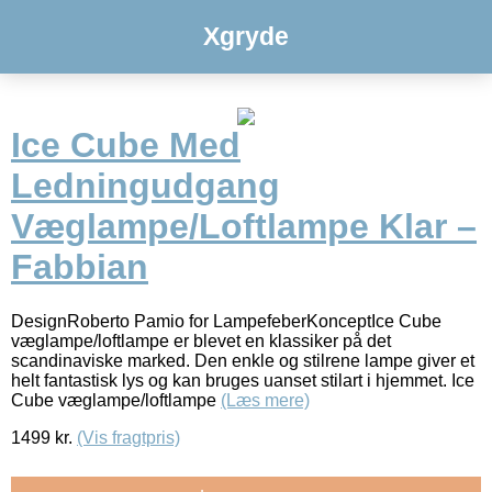
Xgryde
Ice Cube Med
Ledningudgang
Væglampe/Loftlampe Klar –
Fabbian
DesignRoberto Pamio for LampefeberKonceptIce Cube
væglampe/loftlampe er blevet en klassiker på det
scandinaviske marked. Den enkle og stilrene lampe giver et
helt fantastisk lys og kan bruges uanset stilart i hjemmet. Ice
Cube væglampe/loftlampe
(Læs mere)
1499
kr.
(Vis fragtpris)