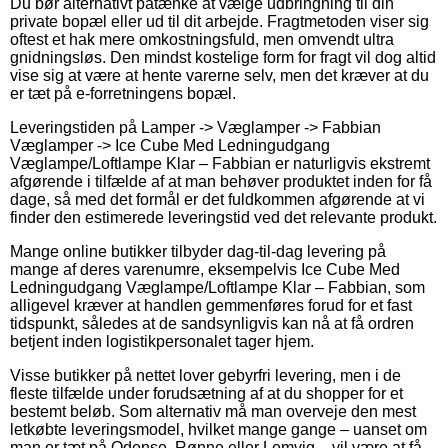
Du bør alternativt påtænke at vælge udbringning til din
private bopæl eller ud til dit arbejde. Fragtmetoden viser sig
oftest et hak mere omkostningsfuld, men omvendt ultra
gnidningsløs. Den mindst kostelige form for fragt vil dog altid
vise sig at være at hente varerne selv, men det kræver at du
er tæt på e-forretningens bopæl.
Leveringstiden på Lamper -> Væglamper -> Fabbian
Væglamper -> Ice Cube Med Ledningudgang
Væglampe/Loftlampe Klar – Fabbian er naturligvis ekstremt
afgørende i tilfælde af at man behøver produktet inden for få
dage, så med det formål er det fuldkommen afgørende at vi
finder den estimerede leveringstid ved det relevante produkt.
Mange online butikker tilbyder dag-til-dag levering på
mange af deres varenumre, eksempelvis Ice Cube Med
Ledningudgang Væglampe/Loftlampe Klar – Fabbian, som
alligevel kræver at handlen gemmenføres forud for et fast
tidspunkt, således at de sandsynligvis kan nå at få ordren
betjent inden logistikpersonalet tager hjem.
Visse butikker på nettet lover gebyrfri levering, men i de
fleste tilfælde under forudsætning af at du shopper for et
bestemt beløb. Som alternativ må man overveje den mest
letkøbte leveringsmodel, hvilket mange gange – uanset om
man er tæt på Odense, Rønne eller Lemvig – vil være at få