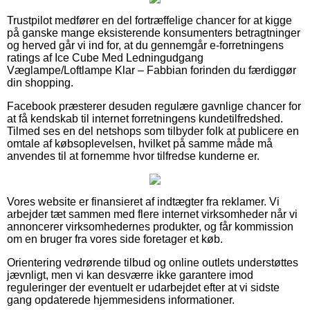
Trustpilot medfører en del fortræffelige chancer for at kigge
på ganske mange eksisterende konsumenters betragtninger
og herved går vi ind for, at du gennemgår e-forretningens
ratings af Ice Cube Med Ledningudgang
Væglampe/Loftlampe Klar – Fabbian forinden du færdiggør
din shopping.
Facebook præsterer desuden regulære gavnlige chancer for
at få kendskab til internet forretningens kundetilfredshed.
Tilmed ses en del netshops som tilbyder folk at publicere en
omtale af købsoplevelsen, hvilket på samme måde må
anvendes til at fornemme hvor tilfredse kunderne er.
Vores website er finansieret af indtægter fra reklamer. Vi
arbejder tæt sammen med flere internet virksomheder når vi
annoncerer virksomhedernes produkter, og får kommission
om en bruger fra vores side foretager et køb.
Orientering vedrørende tilbud og online outlets understøttes
jævnligt, men vi kan desværre ikke garantere imod
reguleringer der eventuelt er udarbejdet efter at vi sidste
gang opdaterede hjemmesidens informationer.