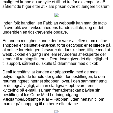
mulighed kunne du udnytte et tilbud fra for eksempel ViaBill,
såfremt du higer efter at klare prisen over et længere tidsrum.
Inden folk handler i en Fabbian webbutik kan man de facto
få overblik over virksomhedens handelsaftale, dog er det
undertiden en tidskrævende opgave.
En anden mulighed kunne derfor være at efterse om online
shoppen er tilsluttet e-mærket, fordi det typisk er et billede på
at online forretningen forsvarer de danske love, tillige med at
webbutikken en gang i mellem revurderes af eksperter der
kender til retningslinjerne. Derudover giver det dig lejlighed
til support, såfremt du skulle få dilemmaer med dit køb.
Dertil foreslår vi at kunden er påpasselig med de mest
betydningsfulde forhold der gælder for bestillingen, fx den
returneringsret internet shoppen lover. I den sammenhæng
er det også vigtigt, at man stadigvæk opbevarer ens
kvittering på e-mail, så man fremadrettet kan påvise sin
bestilling af Ice Cube Med Ledningudgang
Væglampe/Loftlampe Klar – Fabbian, uden hensyn til om
man er på shopping til en herre eller dame.