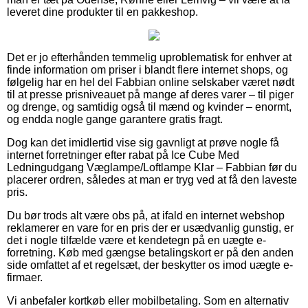
leveret dine produkter til en pakkeshop.
Det er jo efterhånden temmelig uproblematisk for enhver at
finde information om priser i blandt flere internet shops, og
følgelig har en hel del Fabbian online selskaber været nødt
til at presse prisniveauet på mange af deres varer – til piger
og drenge, og samtidig også til mænd og kvinder – enormt,
og endda nogle gange garantere gratis fragt.
Dog kan det imidlertid vise sig gavnligt at prøve nogle få
internet forretninger efter rabat på Ice Cube Med
Ledningudgang Væglampe/Loftlampe Klar – Fabbian før du
placerer ordren, således at man er tryg ved at få den laveste
pris.
Du bør trods alt være obs på, at ifald en internet webshop
reklamerer en vare for en pris der er usædvanlig gunstig, er
det i nogle tilfælde være et kendetegn på en uægte e-
forretning. Køb med gængse betalingskort er på den anden
side omfattet af et regelsæt, der beskytter os imod uægte e-
firmaer.
Vi anbefaler kortkøb eller mobilbetaling. Som en alternativ