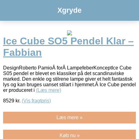
Xgryde
Ice Cube SO5 Pendel Klar –
Fabbian
DesignRoberto PamioÂ forÂ LampefeberKonceptIce Cube
S05 pendel er blevet en klassiker på det scandinaviske
marked. Den enkle og stilrene lampe giver et helt fantastisk
lys og kan bruges uanset stilart i hjemmet.Â Ice Cube pendel
er produceret i
(Læs mere)
8529
kr.
(Vis fragtpris)
Læs mere »
Køb nu »