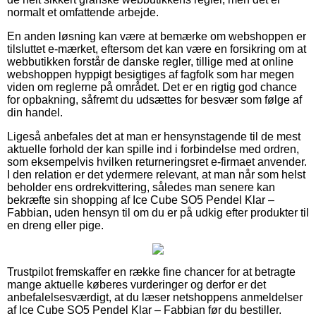
normalt et omfattende arbejde.
En anden løsning kan være at bemærke om webshoppen er
tilsluttet e-mærket, eftersom det kan være en forsikring om at
webbutikken forstår de danske regler, tillige med at online
webshoppen hyppigt besigtiges af fagfolk som har megen
viden om reglerne på området. Det er en rigtig god chance
for opbakning, såfremt du udsættes for besvær som følge af
din handel.
Ligeså anbefales det at man er hensynstagende til de mest
aktuelle forhold der kan spille ind i forbindelse med ordren,
som eksempelvis hvilken returneringsret e-firmaet anvender.
I den relation er det ydermere relevant, at man når som helst
beholder ens ordrekvittering, således man senere kan
bekræfte sin shopping af Ice Cube SO5 Pendel Klar –
Fabbian, uden hensyn til om du er på udkig efter produkter til
en dreng eller pige.
Trustpilot fremskaffer en række fine chancer for at betragte
mange aktuelle køberes vurderinger og derfor er det
anbefalelsesværdigt, at du læser netshoppens anmeldelser
af Ice Cube SO5 Pendel Klar – Fabbian før du bestiller.