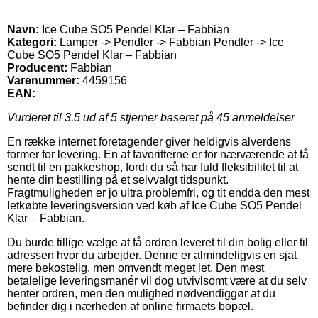
Navn:
Ice Cube SO5 Pendel Klar – Fabbian
Kategori:
Lamper -> Pendler -> Fabbian Pendler -> Ice
Cube SO5 Pendel Klar – Fabbian
Producent:
Fabbian
Varenummer:
4459156
EAN:
Vurderet til
3.5
ud af 5 stjerner baseret på
45
anmeldelser
En række internet foretagender giver heldigvis alverdens
former for levering. En af favoritterne er for nærværende at få
sendt til en pakkeshop, fordi du så har fuld fleksibilitet til at
hente din bestilling på et selvvalgt tidspunkt.
Fragtmuligheden er jo ultra problemfri, og tit endda den mest
letkøbte leveringsversion ved køb af Ice Cube SO5 Pendel
Klar – Fabbian.
Du burde tillige vælge at få ordren leveret til din bolig eller til
adressen hvor du arbejder. Denne er almindeligvis en sjat
mere bekostelig, men omvendt meget let. Den mest
betalelige leveringsmanér vil dog utvivlsomt være at du selv
henter ordren, men den mulighed nødvendiggør at du
befinder dig i nærheden af online firmaets bopæl.