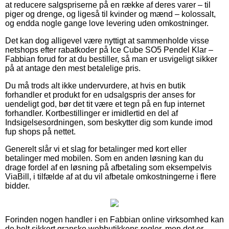
at reducere salgspriserne på en række af deres varer – til
piger og drenge, og ligeså til kvinder og mænd – kolossalt,
og endda nogle gange love levering uden omkostninger.
Det kan dog alligevel være nyttigt at sammenholde visse
netshops efter rabatkoder på Ice Cube SO5 Pendel Klar –
Fabbian forud for at du bestiller, så man er usvigeligt sikker
på at antage den mest betalelige pris.
Du må trods alt ikke undervurdere, at hvis en butik
forhandler et produkt for en udsalgspris der anses for
uendeligt god, bør det tit være et tegn på en fup internet
forhandler. Kortbestillinger er imidlertid en del af
Indsigelsesordningen, som beskytter dig som kunde imod
fup shops på nettet.
Generelt slår vi et slag for betalinger med kort eller
betalinger med mobilen. Som en anden løsning kan du
drage fordel af en løsning på afbetaling som eksempelvis
ViaBill, i tilfælde af at du vil afbetale omkostningerne i flere
bidder.
Forinden nogen handler i en Fabbian online virksomhed kan
de helt sikkert granske webbutikkens regler, men det er