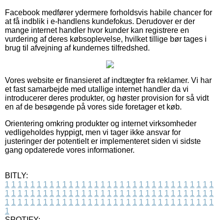
Facebook medfører ydermere forholdsvis habile chancer for
at få indblik i e-handlens kundefokus. Derudover er der
mange internet handler hvor kunder kan registrere en
vurdering af deres købsoplevelse, hvilket tillige bør tages i
brug til afvejning af kundernes tilfredshed.
Vores website er finansieret af indtægter fra reklamer. Vi har
et fast samarbejde med utallige internet handler da vi
introducerer deres produkter, og høster provision for så vidt
en af de besøgende på vores side foretager et køb.
Orientering omkring produkter og internet virksomheder
vedligeholdes hyppigt, men vi tager ikke ansvar for
justeringer der potentielt er implementeret siden vi sidste
gang opdaterede vores informationer.
BITLY:
1
1
1
1
1
1
1
1
1
1
1
1
1
1
1
1
1
1
1
1
1
1
1
1
1
1
1
1
1
1
1
1
1
1
1
1
1
1
1
1
1
1
1
1
1
1
1
1
1
1
1
1
1
1
1
1
1
1
1
1
1
1
1
1
1
1
1
1
1
1
1
1
1
1
1
1
1
1
1
1
1
1
1
1
1
1
1
1
1
1
1
1
1
1
1
1
1
1
1
1
SPOTIFY: