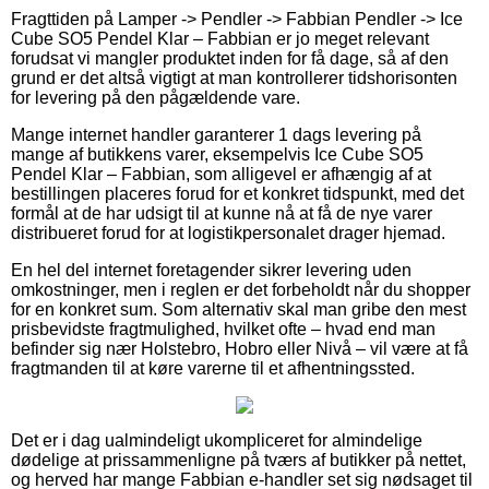
Fragttiden på Lamper -> Pendler -> Fabbian Pendler -> Ice
Cube SO5 Pendel Klar – Fabbian er jo meget relevant
forudsat vi mangler produktet inden for få dage, så af den
grund er det altså vigtigt at man kontrollerer tidshorisonten
for levering på den pågældende vare.
Mange internet handler garanterer 1 dags levering på
mange af butikkens varer, eksempelvis Ice Cube SO5
Pendel Klar – Fabbian, som alligevel er afhængig af at
bestillingen placeres forud for et konkret tidspunkt, med det
formål at de har udsigt til at kunne nå at få de nye varer
distribueret forud for at logistikpersonalet drager hjemad.
En hel del internet foretagender sikrer levering uden
omkostninger, men i reglen er det forbeholdt når du shopper
for en konkret sum. Som alternativ skal man gribe den mest
prisbevidste fragtmulighed, hvilket ofte – hvad end man
befinder sig nær Holstebro, Hobro eller Nivå – vil være at få
fragtmanden til at køre varerne til et afhentningssted.
Det er i dag ualmindeligt ukompliceret for almindelige
dødelige at prissammenligne på tværs af butikker på nettet,
og herved har mange Fabbian e-handler set sig nødsaget til