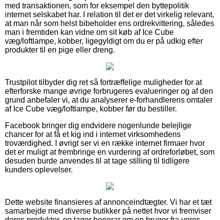
med transaktionen, som for eksempel den byttepolitik
internet selskabet har. I relation til det er det virkelig relevant,
at man når som helst bibeholder ens ordrekvittering, således
man i fremtiden kan vidne om sit køb af Ice Cube
væg/loftlampe, kobber, ligegyldigt om du er på udkig efter
produkter til en pige eller dreng.
Trustpilot tilbyder dig ret så fortræffelige muligheder for at
efterforske mange øvrige forbrugeres evalueringer og af den
grund anbefaler vi, at du analyserer e-forhandlerens omtaler
af Ice Cube væg/loftlampe, kobber før du bestiller.
Facebook bringer dig endvidere nogenlunde belejlige
chancer for at få et kig ind i internet virksomhedens
troværdighed. I øvrigt ser vi en række internet firmaer hvor
det er muligt at frembringe en vurdering af ordreforløbet, som
desuden burde anvendes til at tage stilling til tidligere
kunders oplevelser.
Dette website finansieres af annonceindtægter. Vi har et tæt
samarbejde med diverse butikker på nettet hvor vi fremviser
deres produkter, og tager honorar om en bruger fra vores