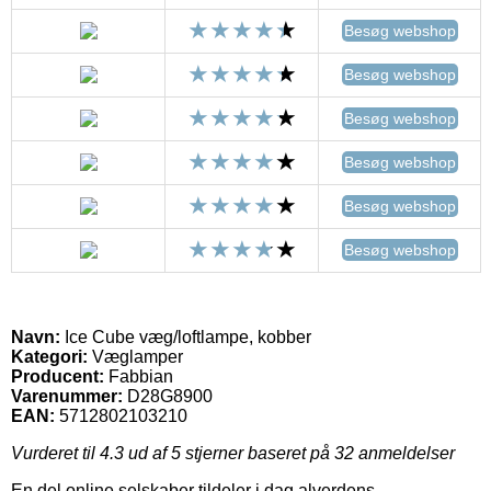
Besøg webshop
Besøg webshop
Besøg webshop
Besøg webshop
Besøg webshop
Besøg webshop
Navn:
Ice Cube væg/loftlampe, kobber
Kategori:
Væglamper
Producent:
Fabbian
Varenummer:
D28G8900
EAN:
5712802103210
Vurderet til
4.3
ud af 5 stjerner baseret på
32
anmeldelser
En del online selskaber tildeler i dag alverdens