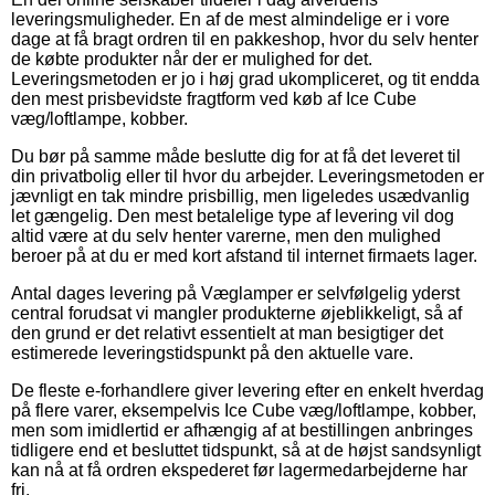
leveringsmuligheder. En af de mest almindelige er i vore
dage at få bragt ordren til en pakkeshop, hvor du selv henter
de købte produkter når der er mulighed for det.
Leveringsmetoden er jo i høj grad ukompliceret, og tit endda
den mest prisbevidste fragtform ved køb af Ice Cube
væg/loftlampe, kobber.
Du bør på samme måde beslutte dig for at få det leveret til
din privatbolig eller til hvor du arbejder. Leveringsmetoden er
jævnligt en tak mindre prisbillig, men ligeledes usædvanlig
let gængelig. Den mest betalelige type af levering vil dog
altid være at du selv henter varerne, men den mulighed
beroer på at du er med kort afstand til internet firmaets lager.
Antal dages levering på Væglamper er selvfølgelig yderst
central forudsat vi mangler produkterne øjeblikkeligt, så af
den grund er det relativt essentielt at man besigtiger det
estimerede leveringstidspunkt på den aktuelle vare.
De fleste e-forhandlere giver levering efter en enkelt hverdag
på flere varer, eksempelvis Ice Cube væg/loftlampe, kobber,
men som imidlertid er afhængig af at bestillingen anbringes
tidligere end et besluttet tidspunkt, så at de højst sandsynligt
kan nå at få ordren ekspederet før lagermedarbejderne har
fri.