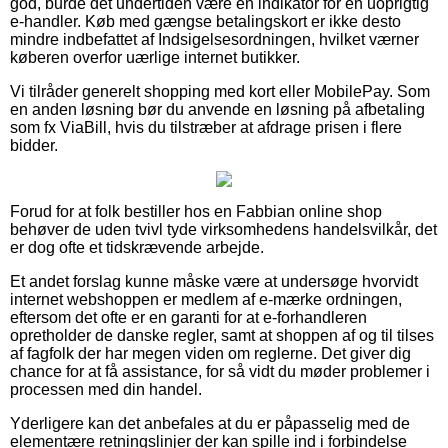
god, burde det undertiden være en indikator for en uoprigtig
e-handler. Køb med gængse betalingskort er ikke desto
mindre indbefattet af Indsigelsesordningen, hvilket værner
køberen overfor uærlige internet butikker.
Vi tilråder generelt shopping med kort eller MobilePay. Som
en anden løsning bør du anvende en løsning på afbetaling
som fx ViaBill, hvis du tilstræber at afdrage prisen i flere
bidder.
Forud for at folk bestiller hos en Fabbian online shop
behøver de uden tvivl tyde virksomhedens handelsvilkår, det
er dog ofte et tidskrævende arbejde.
Et andet forslag kunne måske være at undersøge hvorvidt
internet webshoppen er medlem af e-mærke ordningen,
eftersom det ofte er en garanti for at e-forhandleren
opretholder de danske regler, samt at shoppen af og til tilses
af fagfolk der har megen viden om reglerne. Det giver dig
chance for at få assistance, for så vidt du møder problemer i
processen med din handel.
Yderligere kan det anbefales at du er påpasselig med de
elementære retningslinjer der kan spille ind i forbindelse