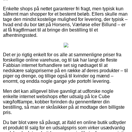
Enkelte shops på nettet garanterer fri fragt, men typisk kun
såfremt man shopper for et bestemt beløb. Ellers skulle man
tage den mindst kostelige mulighed for levering, der typisk –
hvad end du bor tæt på Horsens, Værløse eller Billund – er
at få fragtfirmaet til at bringe din bestilling til et
afhentningssted.
Det er jo rigtig enkelt for os alle at sammenligne priser fra
forskellige online varehuse, og til tak har langt de fleste
Fabbian internet forhandlere set sig nødsaget til at
nedskære salgspriserne på en række af deres produkter – til
piger og drenge, og tillige også til kvinder og mænd –
enormt, og endda nogle gange yde portofri levering.
Men det kan alligevel blive gavnligt at udforske nogle
enkelte internet webshops efter udsalg på Ice Cube
væg/loftlampe, kobber forinden du gennemfører din
bestilling, så man er skråsikker på at modtage den billigste
pris.
Du bør blot være så påvagt, at ifald en online butik udbyder
et produkt til salg for en udsalgspris som virker usædvanlig